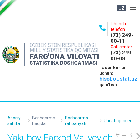
UZ
BOSHQARMA HAQIDA
Ishonch
telefon
OCHIQ MA'LUMOTLAR
(73) 249-
00-11
NASHRLAR
O‘ZBEKISTON RESPUBLIKASI
Call-center
MILLIY STATISTIKA QO‘MITASI
(73) 249-
INTERAKTIV XIZMATLAR
FARG'ONA VILOYATI
00-08
STATISTIKA BOSHQARMASI
MATBUOT XIZMATI
Tadbirkorlar
uchun:
MUROJAATLAR
hisobot.stat.uz
KONTAKTLAR
ga o'tish
Asosiy
Boshqarma
Boshqarma
Uncategorised
sahifa
haqida
rahbariyati
Yakubov Farxod Valiyevich