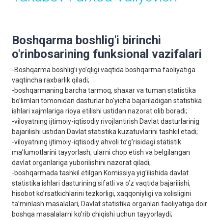
Boshqarma boshlig'i birinchi
o'rinbosarining funksional vazifalari
-Boshqarma boshlig’i yo’qligi vaqtida boshqarma faoliyatiga
vaqtincha raxbarlik qiladi;
-boshqarmaning barcha tarmoq, shaxar va tuman statistika
bo’limlari tomonidan dasturlar bo’yicha bajariladigan statistika
ishlari xajmlariga rioya etilishi ustidan nazorat olib boradi;
-viloyatning ijtimoiy-iqtisodiy rivojlantirish Davlat dasturlarinig
bajarilishi ustidan Davlat statistika kuzatuvlarini tashkil etadi;
-viloyatning ijtimoiy-iqtisodiy ahvoli to’g’risidagi statistik
ma’lumotlarini tayyorlash, ularni chop etish va bеlgilangan
davlat organlariga yuborilishini nazorat qiladi;
-boshqarmada tashkil etilgan Komissiya yig’ilishida davlat
statistika ishlari dasturining sifatli va o’z vaqtida bajarilishi,
hisobot ko’rsatkichlarini tеzkorligi, xaqqoniyligi va xolisligini
ta’minlash masalalari, Davlat statistika organlari faoliyatiga doir
boshqa masalalarni ko’rib chiqishi uchun tayyorlaydi;