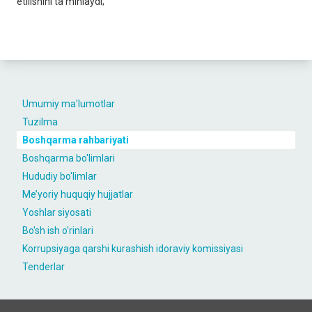
etilishini ta’minlaydi;
Umumiy ma'lumotlar
Tuzilma
Boshqarma rahbariyati
Boshqarma bo'limlari
Hududiy bo'limlar
Me’yoriy huquqiy hujjatlar
Yoshlar siyosati
Bo'sh ish o'rinlari
Korrupsiyaga qarshi kurashish idoraviy komissiyasi
Tenderlar