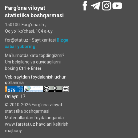
Farg'ona viloyat
statistika boshqarmasi
150100, Farg'ona sh.,
Oq yo'l ko‘chаsi, 104 a-uy
fer@stat.uz •
Sayt xaritasi
Bizga
xabar yuboring
Ma`lumotda xato topdingizmi?
Uni belgilang va quyidagilarni
bosing
Ctrl + Enter
Veb-saytdan foydalanish uchun
qo'llanma
Onlayn: 17
© 2010-2026 Farg‘ona viloyat
statistika boshqarmasi
Materiallardan foydalanganda
www.farstat.uz havolani keltirish
majburiy.