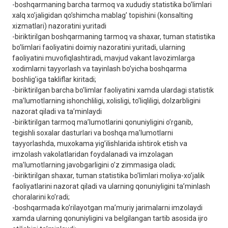
-boshqarmaning barcha tarmoq va xududiy statistika bo’limlari
xalq xo’jaligidan qo’shimcha mablag’ topishini (konsalting
xizmatlari) nazoratini yuritadi
-biriktirilgan boshqarmaning tarmoq va shaxar, tuman statistika
bo’limlari faoliyatini doimiy nazoratini yuritadi, ularning
faoliyatini muvofiqlashtiradi, mavjud vakant lavozimlarga
xodimlarni tayyorlash va tayinlash bo’yicha boshqarma
boshlig’iga takliflar kiritadi;
-biriktirilgan barcha bo’limlar faoliyatini xamda ulardagi statistik
ma’lumotlarning ishonchliligi, xolisligi, to’liqliligi, dolzarbligini
nazorat qiladi va ta’minlaydi
-biriktirilgan tarmoq ma’lumotlarini qonuniyligini o’rganib,
tеgishli soxalar dasturlari va boshqa ma’lumotlarni
tayyorlashda, muxokama yig’ilishlarida ishtirok etish va
imzolash vakolatlaridan foydalanadi va imzolagan
ma’lumotlarning javobgarligini o’z zimmasiga oladi;
-biriktirilgan shaxar, tuman statistika bo’limlari moliya-xo’jalik
faoliyatlarini nazorat qiladi va ularning qonuniyligini ta’minlash
choralarini ko’radi;
-boshqarmada ko’rilayotgan ma’muriy jarimalarni imzolaydi
xamda ularning qonuniyligini va bеlgilangan tartib asosida ijro