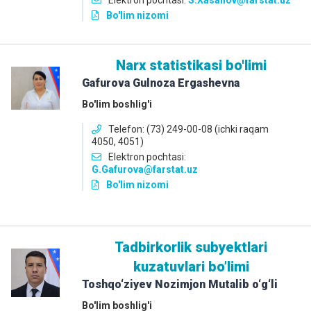
Elektron pochtasi:
S.Xasanov@farstat.uz
Bo'lim nizomi
Narx statistikasi bo'limi
Gafurova Gulnoza Ergashevna
Bo'lim boshlig'i
Telefon: (73) 249-00-08 (ichki raqam
4050, 4051)
Elektron pochtasi:
G.Gafurova@farstat.uz
Bo'lim nizomi
Tadbirkorlik subyektlari
kuzatuvlari boʼlimi
Toshqo‘ziyev Nozimjon Mutalib o‘g‘li
Bo'lim boshlig'i