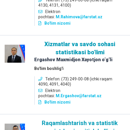
Telefon: (73) 249-00-08 (ichki raqam
4130, 4131, 4100)
Elektron
pochtasi:
M.Rahimova@farstat.uz
Bo'lim nizomi
Xizmatlar va savdo sohasi
statistikasi boʼlimi
Ergashov Maxmidjon Xayotjon o‘g‘li
Bo'lim boshlig'i
Telefon: (73) 249-00-08 (ichki raqam
4090, 4091, 4040)
Elektron
pochtasi:
M.Ergashov@farstat.uz
Bo'lim nizomi
Raqamlashtarish va statistik