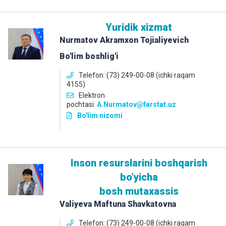
Yuridik xizmat
Nurmatov Akramxon Tojialiyevich
Bo'lim boshlig'i
Telefon: (73) 249-00-08 (ichki raqam
4155)
Elektron
pochtasi:
A.Nurmatov@farstat.uz
Bo'lim nizomi
Inson resurslarini boshqarish
boʼyicha
bosh mutaxassis
Valiyeva Maftuna Shavkatovna
Telefon: (73) 249-00-08 (ichki raqam