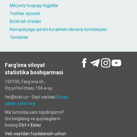
Me’yoriy huquqiy hujjatlar
Yoshlar siyosati
Bo'sh ish o'rinlari
Korrupsiyaga qarshi kurashish idoraviy komissiyasi
Tenderlar
Farg'ona viloyat
statistika boshqarmasi
150100, Farg'ona sh.,
Oq yo'l ko‘chаsi, 104 a-uy
fer@stat.uz •
Sayt xaritasi
Bizga
xabar yuboring
Ma`lumotda xato topdingizmi?
Uni belgilang va quyidagilarni
bosing
Ctrl + Enter
Veb-saytdan foydalanish uchun