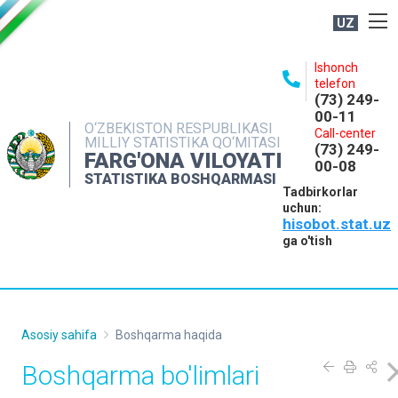
UZ
BOSHQARMA HAQIDA
Ishonch
telefon
OCHIQ MA'LUMOTLAR
(73) 249-
00-11
NASHRLAR
O‘ZBEKISTON RESPUBLIKASI
Call-center
MILLIY STATISTIKA QO‘MITASI
(73) 249-
INTERAKTIV XIZMATLAR
FARG'ONA VILOYATI
00-08
STATISTIKA BOSHQARMASI
MATBUOT XIZMATI
Tadbirkorlar
uchun:
MUROJAATLAR
hisobot.stat.uz
KONTAKTLAR
ga o'tish
Asosiy sahifa
Boshqarma haqida
Boshqarma bo'limlari