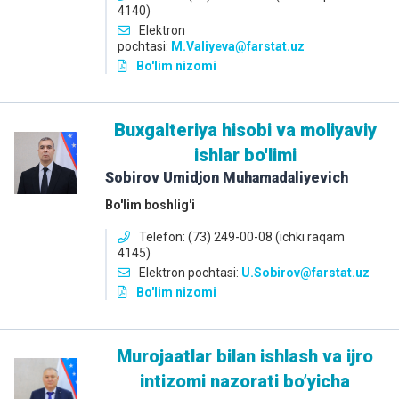
4140)
Elektron
pochtasi:
M.Valiyeva@farstat.uz
Bo'lim nizomi
Buxgalteriya hisobi va moliyaviy
ishlar bo'limi
Sobirov Umidjon Muhamadaliyevich
Bo'lim boshlig'i
Telefon: (73) 249-00-08 (ichki raqam
4145)
Elektron pochtasi:
U.Sobirov@farstat.uz
Bo'lim nizomi
Murojaatlar bilan ishlash va ijro
intizomi nazorati boʼyicha