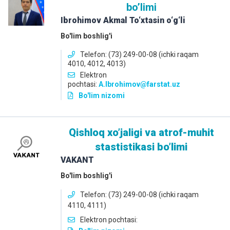
boʼlimi
Ibrohimov Akmal To‘xtasin o‘g‘li
Bo'lim boshlig'i
Telefon: (73) 249-00-08 (ichki raqam
4010, 4012, 4013)
Elektron
pochtasi:
A.Ibrohimov@farstat.uz
Bo'lim nizomi
Qishloq xoʼjaligi va atrof-muhit
stastistikasi boʼlimi
VAKANT
Bo'lim boshlig'i
Telefon: (73) 249-00-08 (ichki raqam
4110, 4111)
Elektron pochtasi: