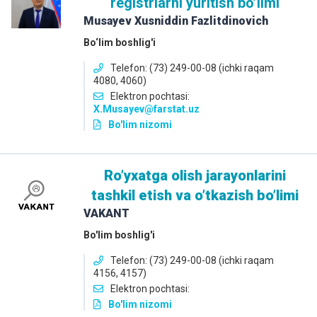
registrlarni yuritish boʼlimi
Musayev Xusniddin Fazlitdinovich
Bo‘lim boshlig'i
Telefon: (73) 249-00-08 (ichki raqam
4080, 4060)
Elektron pochtasi:
X.Musayev@farstat.uz
Bo'lim nizomi
Roʼyxatga olish jarayonlarini
tashkil etish va oʼtkazish boʼlimi
VAKANT
Bo'lim boshlig'i
Telefon: (73) 249-00-08 (ichki raqam
4156, 4157)
Elektron pochtasi:
Bo'lim nizomi