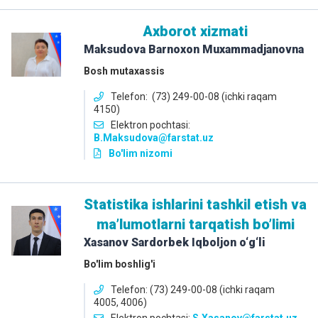
Axborot xizmati
Maksudova Barnoxon Muxammadjanovna
Bosh mutaxassis
Telefon: (73) 249-00-08 (ichki raqam
4150)
Elektron pochtasi:
B.Maksudova@farstat.uz
Bo'lim nizomi
Statistika ishlarini tashkil etish va
maʼlumotlarni tarqatish boʼlimi
Xasanov Sardorbek Iqboljon o‘g‘li
Bo'lim boshlig'i
Telefon: (73) 249-00-08 (ichki raqam
4005, 4006)