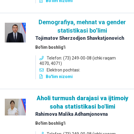
Bo'lim nizomi
Demografiya, mehnat va gender
statistikasi boʼlimi
Tojimatov Sherzodjon Shavkatjonovich
Bo'lim boshlig'i
Telefon: (73) 249-00-08 (ichki raqam
4070, 4071)
Elektron pochtasi:
Bo'lim nizomi
Аholi turmush darajasi va ijtimoiy
soha statistikasi boʼlimi
Rahimova Malika Adhamjonovna
Bo'lim boshlig'i