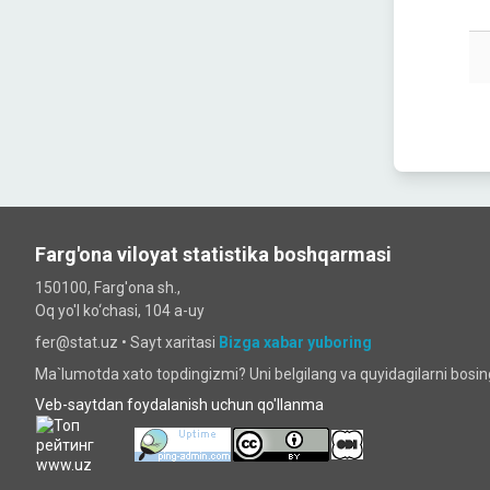
Farg'ona viloyat statistika boshqarmasi
150100, Farg'ona sh.,
Oq yo'l ko‘chаsi, 104 a-uy
fer@stat.uz •
Sayt xaritasi
Bizga xabar yuboring
Ma`lumotda xato topdingizmi? Uni belgilang va quyidagilarni bosi
Veb-saytdan foydalanish uchun qo'llanma