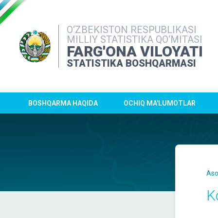
O‘ZBEKISTON RESPUBLIKASI
MILLIY STATISTIKA QO‘MITASI
FARG'ONA VILOYATI
STATISTIKA BOSHQARMASI
BOSHQARMA HAQIDA
OCHIQ MA'LUMOTLAR
Aso
K