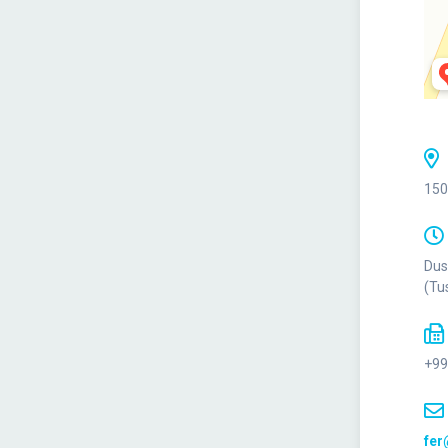
150
Dus
(Tu
+99
fer