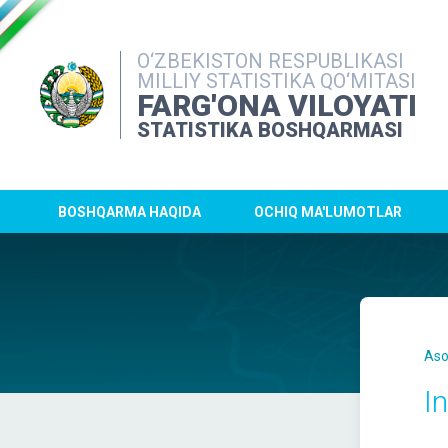
O‘ZBEKISTON RESPUBLIKASI
MILLIY STATISTIKA QO‘MITASI
FARG'ONA VILOYATI
STATISTIKA BOSHQARMASI
BOSHQARMA HAQIDA
OCHIQ MA'LUMOTLAR
Aso
In