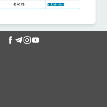
42.00 KB
Yuklab olish