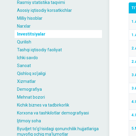
Rasmiy statistika taqvimi
TI
Asosiy iqtisodiy korsatkichlar
Milliy hisoblar
1.
Narxlar
Investitsiyalar
1.
Qurilish
2.
Tashqi iqtisodiy faoliyat
Ichki savdo
2.
Sanoat
Qishloq xo‘jaligi
3 
Xizmatlar
3 
Demografiya
Mehnat bozori
4.
Kichik biznes va tadbirkorlik
Korxona va tashkilotlar demografiyasi
4.
Ijtimoiy soha
Byudjet to‘g‘risidagi qonunchilik hujjatlariga
5.
muvofiq ochiq maʼlumotlar