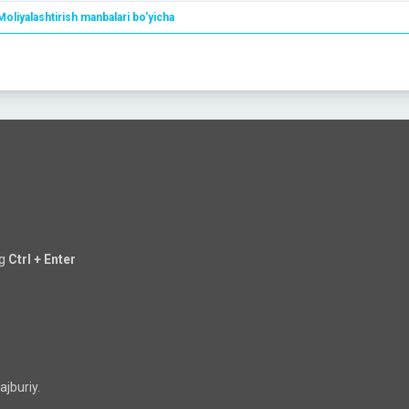
Мoliyalashtirish manbalari bo'yicha
ng
Ctrl + Enter
jburiy.