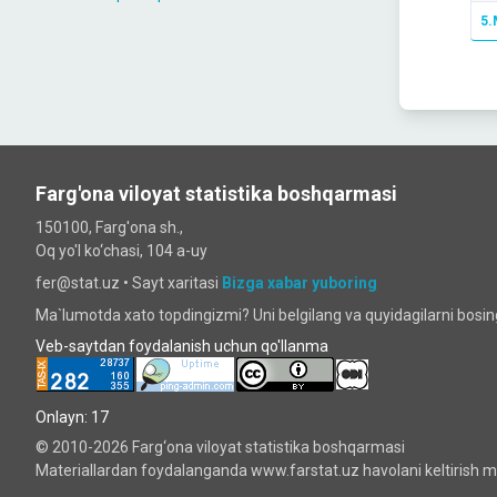
5.
Farg'ona viloyat statistika boshqarmasi
150100, Farg'ona sh.,
Oq yo'l ko‘chаsi, 104 a-uy
fer@stat.uz •
Sayt xaritasi
Bizga xabar yuboring
Ma`lumotda xato topdingizmi? Uni belgilang va quyidagilarni bosi
Veb-saytdan foydalanish uchun qo'llanma
Onlayn: 17
© 2010-2026 Farg‘ona viloyat statistika boshqarmasi
Materiallardan foydalanganda www.farstat.uz havolani keltirish ma