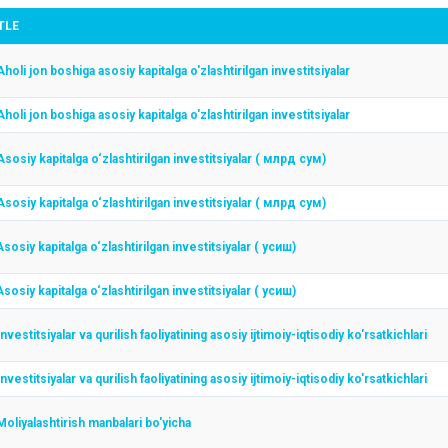
TLE
Aholi jon boshiga asosiy kapitalga o'zlashtirilgan investitsiyalar
Aholi jon boshiga asosiy kapitalga o'zlashtirilgan investitsiyalar
Asosiy kapitalga o‘zlashtirilgan investitsiyalar ( млрд сум)
Asosiy kapitalga o‘zlashtirilgan investitsiyalar ( млрд сум)
Asosiy kapitalga o‘zlashtirilgan investitsiyalar ( усиш)
Asosiy kapitalga o‘zlashtirilgan investitsiyalar ( усиш)
Investitsiyalar va qurilish faoliyatining asosiy ijtimoiy-iqtisodiy ko'rsatkichlari
Investitsiyalar va qurilish faoliyatining asosiy ijtimoiy-iqtisodiy ko'rsatkichlari
Мoliyalashtirish manbalari bo'yicha