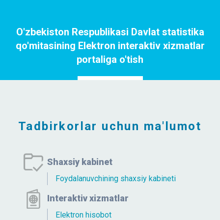
O'zbekiston Respublikasi Davlat statistika
qo'mitasining Elektron interaktiv xizmatlar
portaliga o'tish
Portalga o`tish
Tadbirkorlar uchun ma'lumot
Shaxsiy kabinet
Foydalanuvchining shaxsiy kabineti
Interaktiv xizmatlar
Elektron hisobot