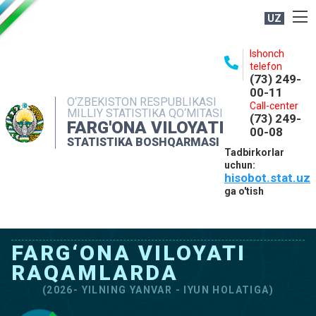
UZ
BOSHQARMA HAQIDA
Ishonch
telefon
OCHIQ MA'LUMOTLAR
(73) 249-
00-11
NASHRLAR
O‘ZBEKISTON RESPUBLIKASI
Call-center
MILLIY STATISTIKA QO‘MITASI
(73) 249-
INTERAKTIV XIZMATLAR
FARG'ONA VILOYATI
00-08
STATISTIKA BOSHQARMASI
MATBUOT XIZMATI
Tadbirkorlar
uchun:
MUROJAATLAR
hisobot.stat.uz
KONTAKTLAR
ga o'tish
FARG‘ONA VILOYATI
RAQAMLARDA
(2026- YILNING YANVAR - IYUN HOLATIGA)