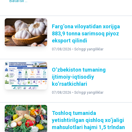
Batafsil ...
Farg‘ona viloyatidan xorijga
883,9 tonna sarimsoq piyoz
eksport qilindi
07/08/2026 •
So'nggi yangiliklar
O‘zbekiston tumaning
ijtimoiy-iqtisodiy
ko‘rsatkichlari
07/08/2026 •
So'nggi yangiliklar
Toshloq tumanida
yetishtirilgan qishloq xo‘jaligi
mahsulotlari hajmi 1,5 trlndan