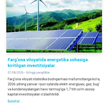
2026- yil 1- iyul holatiga
Farg‘ona viloyatida energetika sohasiga
kiritilgan investitsiyalar
07/08/2026 •
So'nggi yangiliklar
Farg‘ona viloyati statistika boshqarmasi ma’lumotlariga ko‘ra,
2026-yilning yanvar–iyun oylarida elektr energiyasi, gaz, bug‘
va kondensiyalangan havo tarmog‘iga 1,7 trln so‘m asosiy
kapital investitsiyalari o‘zlashtirildi.
Batafsil ...