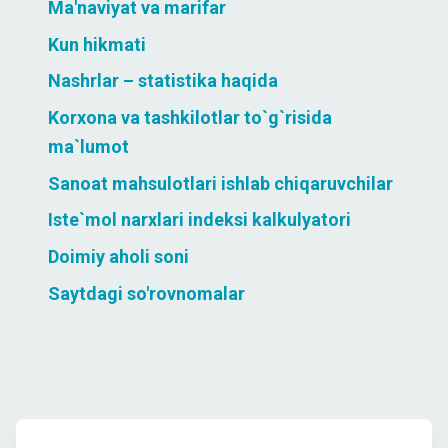
Ma'naviyat va marifar
Kun hikmati
Nashrlar – statistika haqida
Korxona va tashkilotlar to`g`risida
ma`lumot
Sanoat mahsulotlari ishlab chiqaruvchilar
Iste`mol narxlari indeksi kalkulyatori
Doimiy aholi soni
Saytdagi so'rovnomalar