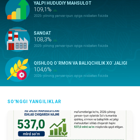
YALPI HUDUDIY MAHSULOT
109,1%
2025- yilning yanvar-iyun oyiga nisbatan foizda
SANOAT
108,3%
2025- yilning yanvar-iyun oyiga nisbatan foizda
QISHLOQ O`RMON VA BALIQCHILIK XO`JALIGI
104,6%
2025- yilning yanvar-iyun oyiga nisbatan foizda
ASOSIY KAPITALGA KIRITILGAN
INVESTITSIYALAR
146,7%
SO'NGGI YANGILIKLAR
2025- yilning yanvar-iyun oyiga nisbatan foizda
QURILISH ISHLARI
122,7%
2025- yilning yanvar-iyun oyiga nisbatan foizda