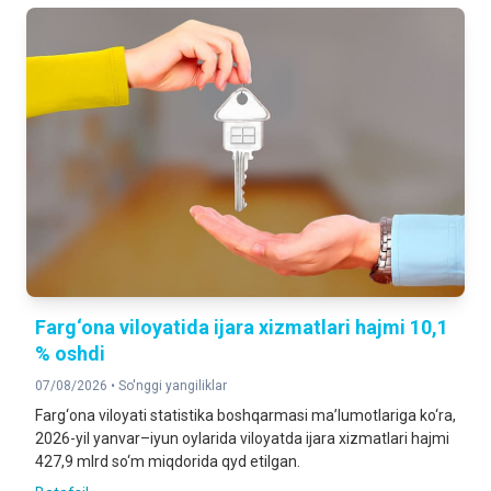
Farg‘ona viloyatida ijara xizmatlari hajmi 10,1
% oshdi
07/08/2026 •
So'nggi yangiliklar
Farg‘ona viloyati statistika boshqarmasi ma’lumotlariga ko‘ra,
2026-yil yanvar–iyun oylarida viloyatda ijara xizmatlari hajmi
427,9 mlrd so‘m miqdorida qyd etilgan.