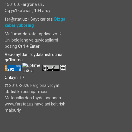
150100, Farg'ona sh.,
Oq yo'l ko‘chаsi, 104 a-uy
fer@stat.uz •
Sayt xaritasi
Bizga
xabar yuboring
Ma`lumotda xato topdingizmi?
Uni belgilang va quyidagilarni
bosing
Ctrl + Enter
Veb-saytdan foydalanish uchun
qo'llanma
Onlayn: 17
© 2010-2026 Farg‘ona viloyat
statistika boshqarmasi
Materiallardan foydalanganda
www.farstat.uz havolani keltirish
majburiy.