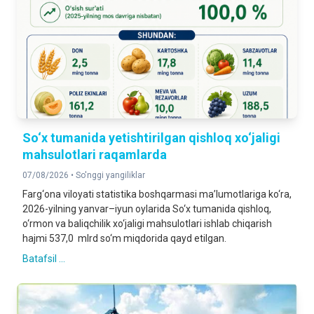
YUK AYLANMASI
111,8%
2025- yilning yanvar-iyun oyiga nisbatan foizda
YO'LOVCHI AYLANMASI
102,0%
2025- yilning yanvar-iyun oyiga nisbatan foizda
So‘x tumanida yetishtirilgan qishloq xo‘jaligi
mahsulotlari raqamlarda
CHAKANA TOVAR AYLANMASI
07/08/2026 •
So'nggi yangiliklar
111,5%
2025- yilning yanvar-iyun oyiga nisbatan foizda
Farg‘ona viloyati statistika boshqarmasi ma’lumotlariga ko‘ra,
2026-yilning yanvar–iyun oylarida So‘x tumanida qishloq,
o‘rmon va baliqchilik xo‘jaligi mahsulotlari ishlab chiqarish
XIZMATLAR
hajmi 537,0 mlrd so‘m miqdorida qayd etilgan.
115,7%
Batafsil ...
2025- yilning yanvar-iyun oyiga nisbatan foizda
DOIMIY AHOLI SONI
4,254,187