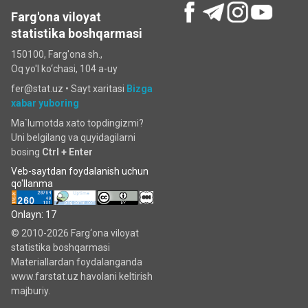
Farg'ona viloyat
statistika boshqarmasi
150100, Farg'ona sh.,
Oq yo'l ko‘chаsi, 104 a-uy
fer@stat.uz •
Sayt xaritasi
Bizga
xabar yuboring
Ma`lumotda xato topdingizmi?
Uni belgilang va quyidagilarni
bosing
Ctrl + Enter
Veb-saytdan foydalanish uchun
qo'llanma
Onlayn: 17
© 2010-2026 Farg‘ona viloyat
statistika boshqarmasi
Materiallardan foydalanganda
www.farstat.uz havolani keltirish
majburiy.