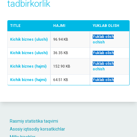
tadbirkorlik
TITLE
HAJMI
YUKLAB OLISH
Yuklab olish
Kichik biznes (ulushi)
96.94 KB
ochish
Kichik biznes (ulushi)
36.35 KB
Yuklab olish
Yuklab olish
Kichik biznes (hajmi)
152.90 KB
ochish
Kichik biznes (hajmi)
64.51 KB
Yuklab olish
Rasmiy statistika taqvimi
Asosiy iqtisodiy korsatkichlar