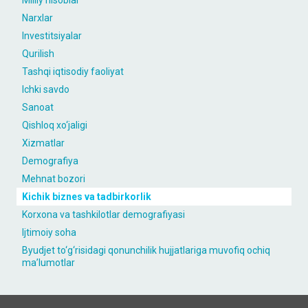
Milliy hisoblar
Narxlar
Investitsiyalar
Qurilish
Tashqi iqtisodiy faoliyat
Ichki savdo
Sanoat
Qishloq xo‘jaligi
Xizmatlar
Demografiya
Mehnat bozori
Kichik biznes va tadbirkorlik
Korxona va tashkilotlar demografiyasi
Ijtimoiy soha
Byudjet to‘g‘risidagi qonunchilik hujjatlariga muvofiq ochiq
maʼlumotlar