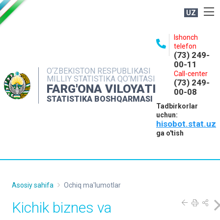
UZ
BOSHQARMA HAQIDA
Ishonch
telefon
OCHIQ MA'LUMOTLAR
(73) 249-
00-11
NASHRLAR
O‘ZBEKISTON RESPUBLIKASI
Call-center
MILLIY STATISTIKA QO‘MITASI
(73) 249-
INTERAKTIV XIZMATLAR
FARG'ONA VILOYATI
00-08
STATISTIKA BOSHQARMASI
MATBUOT XIZMATI
Tadbirkorlar
uchun:
MUROJAATLAR
hisobot.stat.uz
KONTAKTLAR
ga o'tish
Asosiy sahifa
Ochiq ma'lumotlar
Kichik biznes va