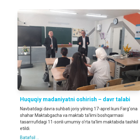
Huquqiy madaniyatni oshirish – davr talabi
Navbatdagi davra suhbati joriy yilning 17-aprel kuni Farg‘ona
shahar Maktabgacha va maktab ta’limi boshqarmasi
tasarrrufidagi 11-sonli umumiy o‘rta ta’lim maktabida tashkil
etildi.
Batafsil ...