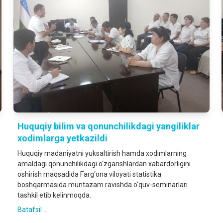
Huquqiy bilim va qonunchilikdagi yangiliklar
xodimlarga yetkazildi
Huquqiy madaniyatni yuksaltirish hamda xodimlarning
amaldagi qonunchilikdagi o‘zgarishlardan xabardorligini
oshirish maqsadida Farg‘ona viloyati statistika
boshqarmasida muntazam ravishda o‘quv-seminarlari
tashkil etib kelinmoqda.
Batafsil ...