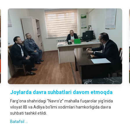
Joylarda davra suhbatlari davom etmoqda
Farg‘ona shahridagi “Navro‘z” mahalla fuqarolar yig‘inida
viloyat IIB va Adliya bo‘limi xodimlari hamkorligida davra
suhbati tashkil etildi.
Batafsil ...