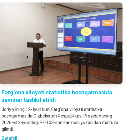
Farg‘ona viloyati statistika boshqarmasida
seminar tashkil etildi
Joriy yilning 12- iyun kuni Farg‘ona viloyati statistika
boshqarmasida O‘zbekiston Respublikasi Prezidentining
2026-yil 2-iyundagi PF-103-son Farmoni yuzasidan ma’ruza
qilindi.
Batafsil ...