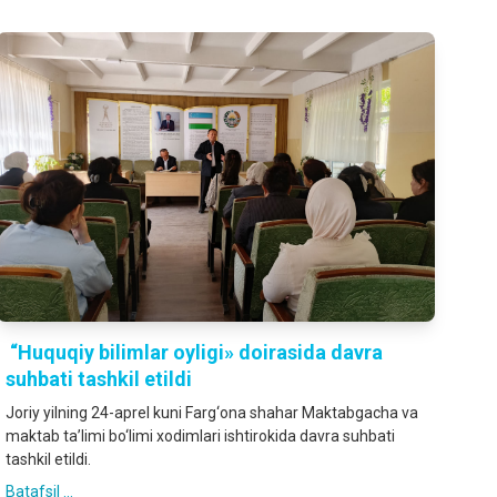
“Huquqiy bilimlar oyligi» doirasida davra
suhbati tashkil etildi
Joriy yilning 24-aprel kuni Farg‘ona shahar Maktabgacha va
maktab ta’limi bo‘limi xodimlari ishtirokida davra suhbati
tashkil etildi.
Batafsil ...