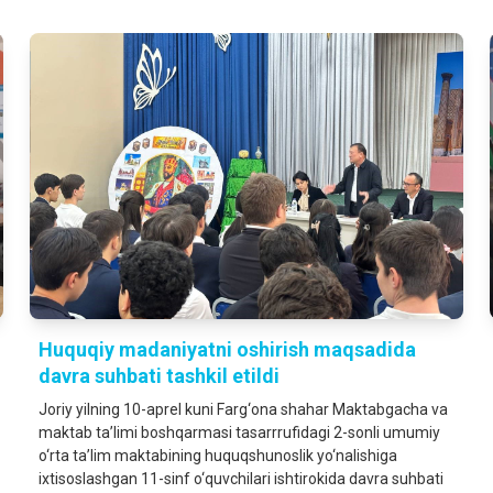
Huquqiy madaniyatni oshirish maqsadida
davra suhbati tashkil etildi
Joriy yilning 10-aprel kuni Farg‘ona shahar Maktabgacha va
maktab ta’limi boshqarmasi tasarrrufidagi 2-sonli umumiy
o‘rta ta’lim maktabining huquqshunoslik yo‘nalishiga
ixtisoslashgan 11-sinf o‘quvchilari ishtirokida davra suhbati