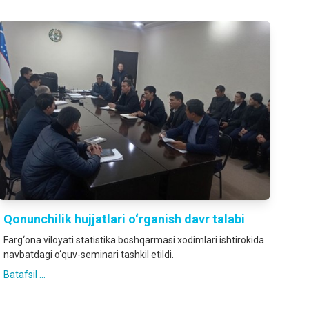
Qonunchilik hujjatlari o‘rganish davr talabi
Farg‘ona viloyati statistika boshqarmasi xodimlari ishtirokida
navbatdagi o‘quv-seminari tashkil etildi.
Batafsil ...