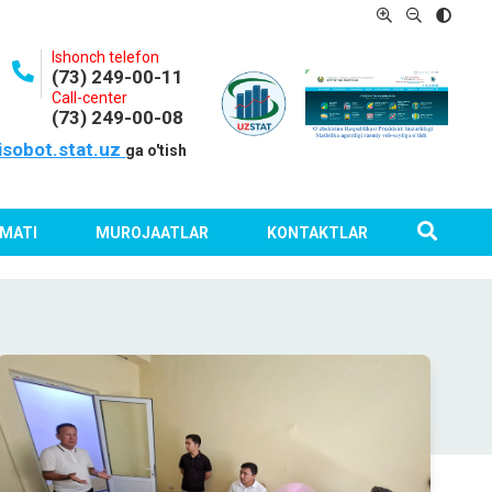
Ishonch telefon
(73) 249-00-11
Call-center
(73) 249-00-08
isobot.stat.uz
ga o'tish
MATI
MUROJAATLAR
KONTAKTLAR