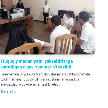
Huquqiy madaniyatni yuksaltirishga
qaratilgan o‘quv-seminar o‘tkazildi
Joriy yilning 3-iyul kuni Marg‘ilon shahar statistika bo‘limida
xodimlarning huquqiy bilimlarini oshirish maqsadida
navbatdagi o‘quv-seminar tashkil etildi.
Batafsil ...