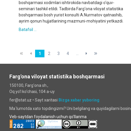
boshqarmasi xodimlari ishtirokida navbatdagi o‘quv-
seminari tashkil etildi. Tadbirda Farg‘ona viloyat statistika
boshqarmasi bosh yurist konsulti A.Nurmatov qatnashib,
ayrim qonun hujjatlarining mazmuni-mohiyatini yetkazdi.
Batafsil ...
1
2
3
4
...
Farg'ona viloyat statistika boshqarmasi
150100, Farg'ona sh.,
Oq yo'l ko‘chаsi, 104 a-uy
fer@stat.uz •
Sayt xaritasi
Bizga xabar yuboring
Ma`lumotda xato topdingizmi? Uni belgilang va quyidagilarni bosi
Veb-saytdan foydalanish uchun qo'llanma