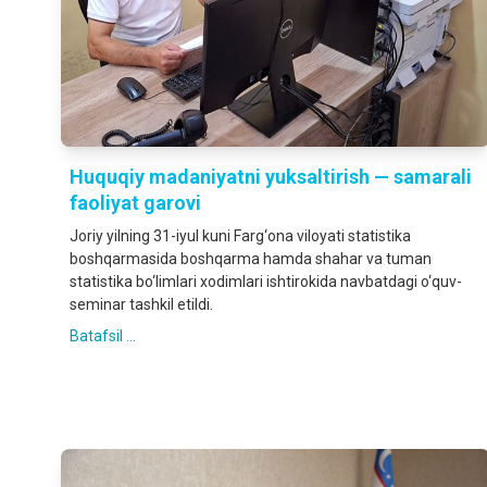
Huquqiy madaniyatni yuksaltirish — samarali
faoliyat garovi
Joriy yilning 31-iyul kuni Farg‘ona viloyati statistika
boshqarmasida boshqarma hamda shahar va tuman
statistika bo‘limlari xodimlari ishtirokida navbatdagi o‘quv-
seminar tashkil etildi.
Batafsil ...