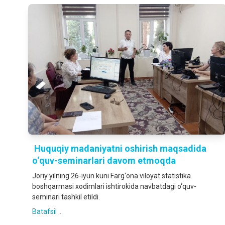
Huquqiy madaniyatni oshirish maqsadida
o‘quv-seminarlari davom etmoqda
Joriy yilning 26-iyun kuni Farg‘ona viloyat statistika
boshqarmasi xodimlari ishtirokida navbatdagi o‘quv-
seminari tashkil etildi.
Batafsil ...