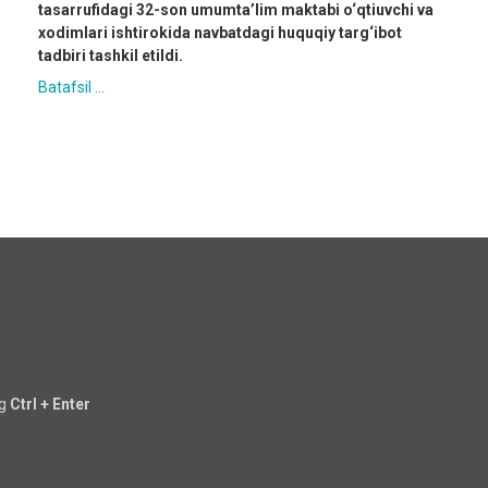
tasarrufidagi 32-son umumta’lim maktabi o‘qtiuvchi va
xodimlari ishtirokida navbatdagi huquqiy targ‘ibot
tadbiri tashkil etildi.
Batafsil ...
ng
Ctrl + Enter