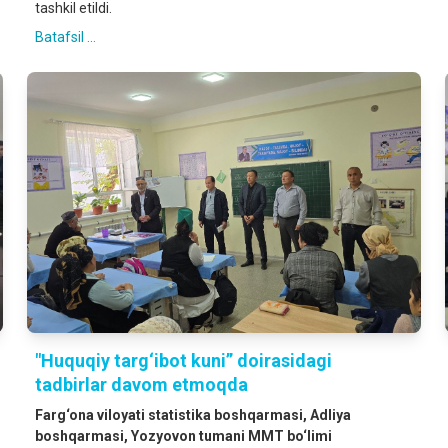
tashkil etildi.
Batafsil ...
"Huquqiy targ‘ibot kuni” doirasidagi
tadbirlar davom etmoqda
Farg‘ona viloyati statistika boshqarmasi, Adliya
boshqarmasi, Yozyovon tumani MMT bo‘limi