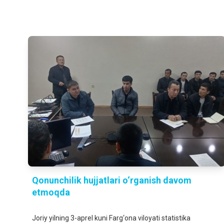
Qonunchilik hujjatlari o‘rganish davom
etmoqda
Joriy yilning 3-aprel kuni Farg‘ona viloyati statistika