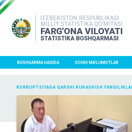
O‘ZBEKISTON RESPUBLIKASI
MILLIY STATISTIKA QO‘MITASI
FARG'ONA VILOYATI
STATISTIKA BOSHQARMASI
BOSHQARMA HAQIDA
OCHIQ MA'LUMOTLAR
KORRUPTSIYAGA QARSHI KURASHISH YANGILIKLA