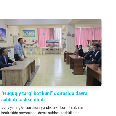
“Huquqiy targ‘ibot kuni” doirasida davra
suhbati tashkil etildi
Joriy yilning 6-mart kuni yuridik texnikumi talabalari
ishtirokida navbatdagi davra suhbati tashkil etildi.