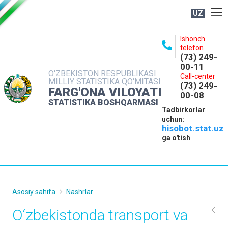
UZ
BOSHQARMA HAQIDA
Ishonch
telefon
OCHIQ MA'LUMOTLAR
(73) 249-
00-11
NASHRLAR
O‘ZBEKISTON RESPUBLIKASI
Call-center
MILLIY STATISTIKA QO‘MITASI
(73) 249-
INTERAKTIV XIZMATLAR
FARG'ONA VILOYATI
00-08
STATISTIKA BOSHQARMASI
MATBUOT XIZMATI
Tadbirkorlar
uchun:
MUROJAATLAR
hisobot.stat.uz
KONTAKTLAR
ga o'tish
Asosiy sahifa
Nashrlar
O‘zbekistondа trаnsport vа