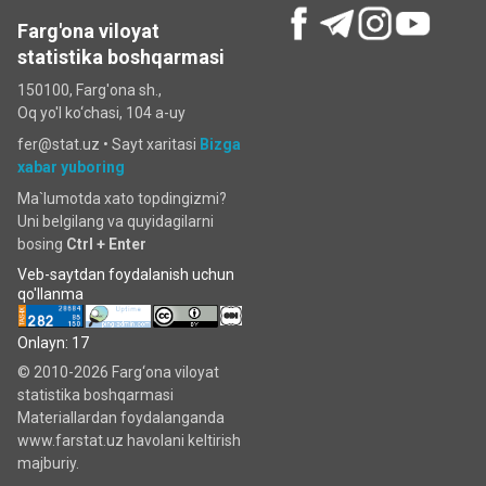
Farg'ona viloyat
statistika boshqarmasi
150100, Farg'ona sh.,
Oq yo'l ko‘chаsi, 104 a-uy
fer@stat.uz •
Sayt xaritasi
Bizga
xabar yuboring
Ma`lumotda xato topdingizmi?
Uni belgilang va quyidagilarni
bosing
Ctrl + Enter
Veb-saytdan foydalanish uchun
qo'llanma
Onlayn: 17
© 2010-2026 Farg‘ona viloyat
statistika boshqarmasi
Materiallardan foydalanganda
www.farstat.uz havolani keltirish
majburiy.