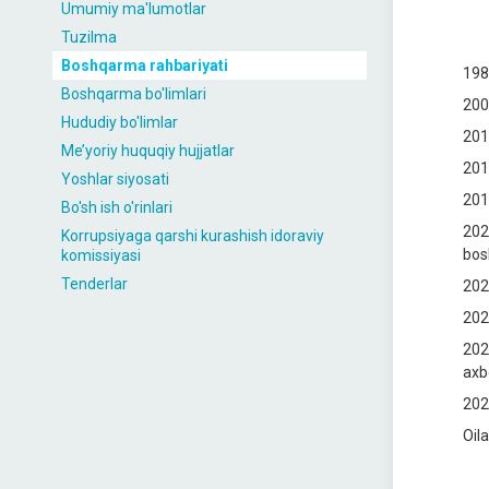
Umumiy ma'lumotlar
Tuzilma
Boshqarma rahbariyati
198
Boshqarma bo'limlari
200
Hududiy bo'limlar
201
Me’yoriy huquqiy hujjatlar
201
Yoshlar siyosati
201
Bo'sh ish o'rinlari
202
Korrupsiyaga qarshi kurashish idoraviy
bosh
komissiyasi
Tenderlar
202
202
202
axbo
202
Oila