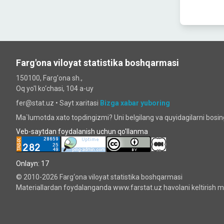
Farg'ona viloyat statistika boshqarmasi
150100, Farg'ona sh.,
Oq yo'l ko‘chаsi, 104 a-uy
fer@stat.uz •
Sayt xaritasi
Bizga xabar yuboring
Ma`lumotda xato topdingizmi? Uni belgilang va quyidagilarni bosi
Veb-saytdan foydalanish uchun qo'llanma
Onlayn: 17
© 2010-2026 Farg‘ona viloyat statistika boshqarmasi
Materiallardan foydalanganda www.farstat.uz havolani keltirish ma