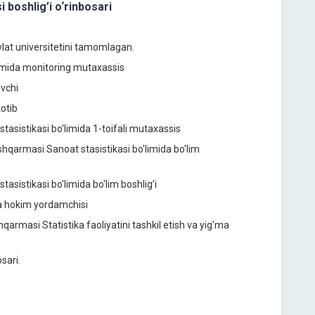
 boshlig’i o‘rinbosаri
vlat universitetini tamomlagan.
’limida monitoring mutaxassis
uvchi
otib
tasistikasi bo'limida 1-toifali mutaxassis
shqarmasi Sanoat stasistikasi bo'limida bo'lim
asistikasi bo'limida bo'lim boshlig’i
da hokim yordamchisi
qarmasi Statistika faoliyatini tashkil etish va yig'ma
sari.