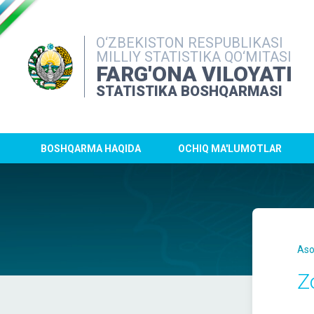
O‘ZBEKISTON RESPUBLIKASI
MILLIY STATISTIKA QO‘MITASI
FARG'ONA VILOYATI
STATISTIKA BOSHQARMASI
BOSHQARMA HAQIDA
OCHIQ MA'LUMOTLAR
Aso
Z