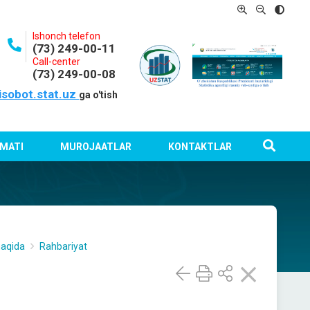
Ishonch telefon
(73) 249-00-11
Call-center
(73) 249-00-08
isobot.stat.uz
ga o'tish
MATI
MUROJAATLAR
KONTAKTLAR
haqida
Rahbariyat