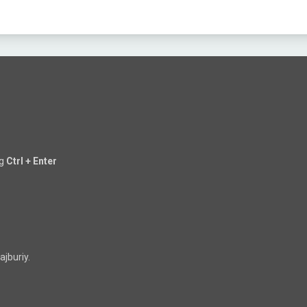
ng
Ctrl + Enter
jburiy.