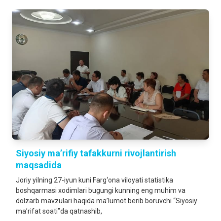
Siyosiy ma’rifiy tafakkurni rivojlantirish
maqsadida
Joriy yilning 27-iyun kuni Farg‘ona viloyati statistika
boshqarmasi xodimlari bugungi kunning eng muhim va
dolzarb mavzulari haqida ma’lumot berib boruvchi “Siyosiy
ma’rifat soati”da qatnashib,