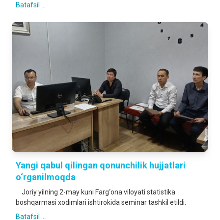
Batafsil ...
Yangi qabul qilingan qonunchilik hujjatlari
o‘rganilmoqda
Joriy yilning 2-may kuni Farg‘ona viloyati statistika
boshqarmasi xodimlari ishtirokida seminar tashkil etildi.
Batafsil ...