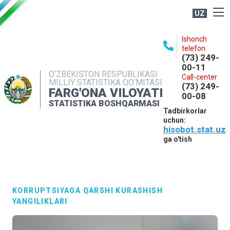
UZ
BOSHQARMA HAQIDA
Ishonch
telefon
OCHIQ MA'LUMOTLAR
(73) 249-
00-11
NASHRLAR
O‘ZBEKISTON RESPUBLIKASI
Call-center
MILLIY STATISTIKA QO‘MITASI
(73) 249-
INTERAKTIV XIZMATLAR
FARG'ONA VILOYATI
00-08
STATISTIKA BOSHQARMASI
MATBUOT XIZMATI
Tadbirkorlar
uchun:
MUROJAATLAR
hisobot.stat.uz
KONTAKTLAR
ga o'tish
KORRUPTSIYAGA QARSHI KURASHISH
YANGILIKLARI