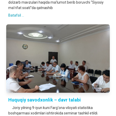
dolzarb mavzulari haqida ma’lumot berib boruvchi “Siyosiy
ma’rifat soati”da qatnashib
Batafsil ...
Huquqiy savodxonlik – davr talabi
Joriy yilning 9-iyun kuni Farg‘ona viloyati statistika
boshqarmasi xodimlari ishtirokida seminar tashkil etildi.