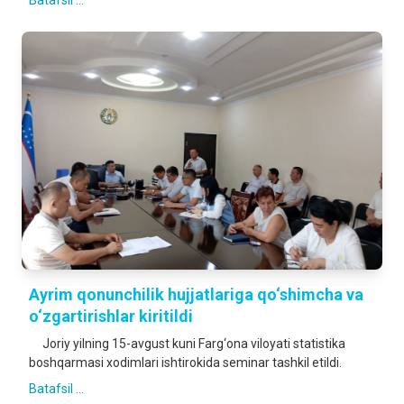
Batafsil ...
Аyrim qonunchilik hujjatlariga qo‘shimcha va
o‘zgartirishlar kiritildi
Joriy yilning 15-avgust kuni Farg‘ona viloyati statistika
boshqarmasi xodimlari ishtirokida seminar tashkil etildi.
Batafsil ...