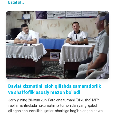
Batafsil ...
Davlat xizmatini isloh qilishda samaradorlik
va shaffoflik asosiy mezon bo‘ladi
Joriy yilning 20-iyun kuni Farg‘ona tumani “Dilkusho” MFY
faollari ishtirokida hukumatimiz tomonidan yangi qabul
qilingan qonunchilik hujjatlari sharhiga bag‘ishlangan davra