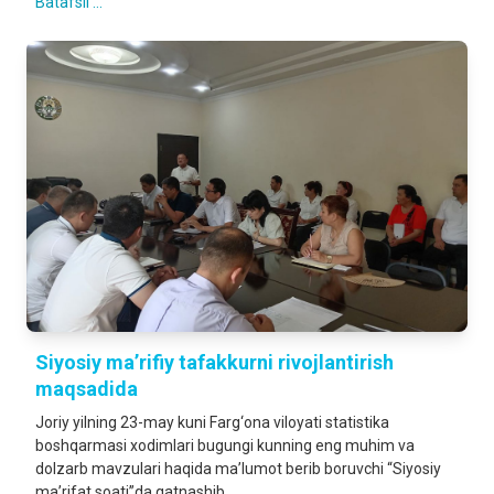
Batafsil ...
Siyosiy ma’rifiy tafakkurni rivojlantirish
maqsadida
Joriy yilning 23-may kuni Farg‘ona viloyati statistika
boshqarmasi xodimlari bugungi kunning eng muhim va
dolzarb mavzulari haqida ma’lumot berib boruvchi “Siyosiy
ma’rifat soati”da qatnashib