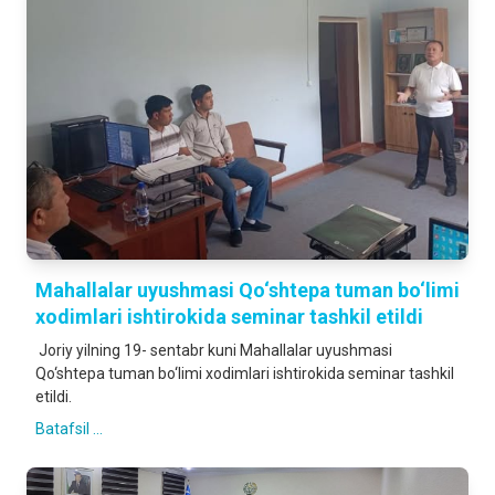
Mahallalar uyushmasi Qo‘shtepa tuman bo‘limi
xodimlari ishtirokida seminar tashkil etildi
Joriy yilning 19- sentabr kuni Mahallalar uyushmasi
Qo‘shtepa tuman bo‘limi xodimlari ishtirokida seminar tashkil
etildi.
Batafsil ...