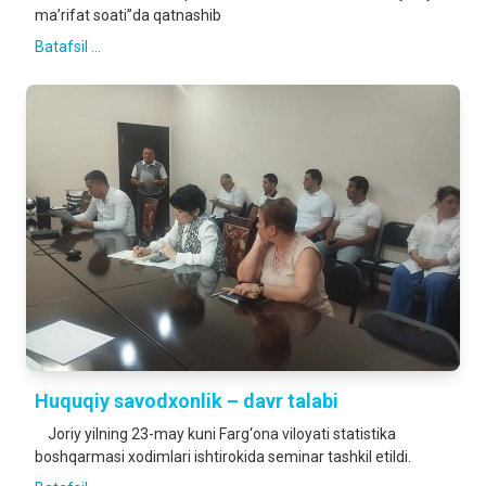
ma’rifat soati”da qatnashib
Batafsil ...
Huquqiy savodxonlik – davr talabi
Joriy yilning 23-may kuni Farg‘ona viloyati statistika
boshqarmasi xodimlari ishtirokida seminar tashkil etildi.