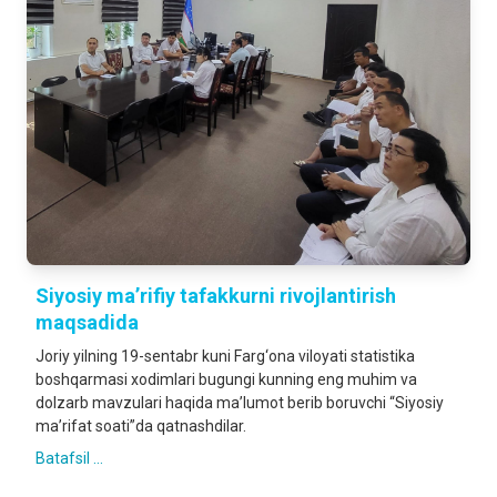
Siyosiy ma’rifiy tafakkurni rivojlantirish
maqsadida
Joriy yilning 19-sentabr kuni Farg‘ona viloyati statistika
boshqarmasi xodimlari bugungi kunning eng muhim va
dolzarb mavzulari haqida ma’lumot berib boruvchi “Siyosiy
ma’rifat soati”da qatnashdilar.
Batafsil ...