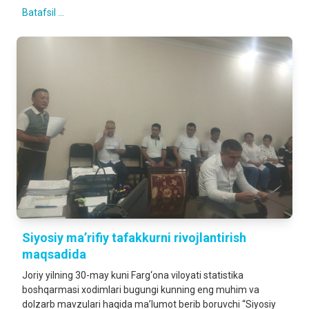
Batafsil ...
Siyosiy ma’rifiy tafakkurni rivojlantirish
maqsadida
Joriy yilning 30-may kuni Farg‘ona viloyati statistika
boshqarmasi xodimlari bugungi kunning eng muhim va
dolzarb mavzulari haqida ma’lumot berib boruvchi “Siyosiy