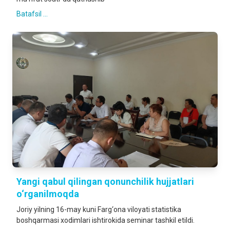
Batafsil ...
Yangi qabul qilingan qonunchilik hujjatlari
o‘rganilmoqda
Joriy yilning 16-may kuni Farg‘ona viloyati statistika
boshqarmasi xodimlari ishtirokida seminar tashkil etildi.