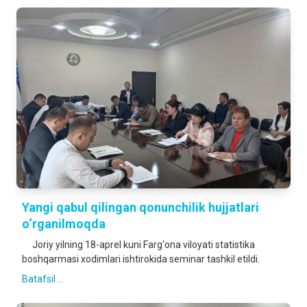
Yangi qabul qilingan qonunchilik hujjatlari
o‘rganilmoqda
Joriy yilning 18-aprel kuni Farg‘ona viloyati statistika
boshqarmasi xodimlari ishtirokida seminar tashkil etildi.
Batafsil ...