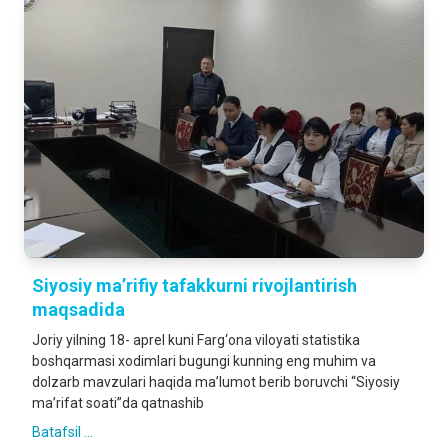
Siyosiy ma’rifiy tafakkurni rivojlantirish
maqsadida
Joriy yilning 18- aprel kuni Farg‘ona viloyati statistika
boshqarmasi xodimlari bugungi kunning eng muhim va
dolzarb mavzulari haqida ma’lumot berib boruvchi “Siyosiy
ma’rifat soati”da qatnashib
Batafsil ...