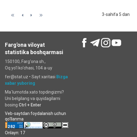
3-sahifa 5 dan
Farg'ona viloyat
statistika boshqarmasi
150100, Farg'ona sh.,
Oq yo'l ko‘chаsi, 104 a-uy
fer@stat.uz •
Sayt xaritasi
Bizga
xabar yuboring
Ma`lumotda xato topdingizmi?
Uni belgilang va quyidagilarni
bosing
Ctrl + Enter
Veb-saytdan foydalanish uchun
qo'llanma
Onlayn: 17