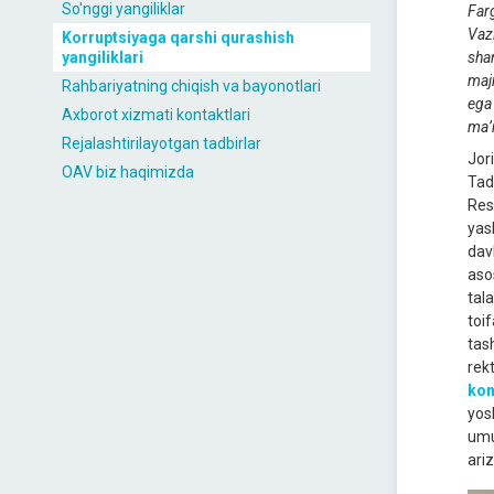
So'nggi yangiliklar
Farg
Vaz
Korruptsiyaga qarshi qurashish
yangiliklari
shar
majm
Rahbariyatning chiqish va bayonotlari
ega
Axborot xizmati kontaktlari
ma’
Rejalashtirilayotgan tadbirlar
Jor
OAV biz haqimizda
Tad
Res
yash
davl
asos
tala
toi
tash
rek
kon
yos
umu
ariz