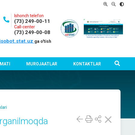
Ishonch telefon
(73) 249-00-11
Call-center
(73) 249-00-08
isobot.stat.uz
ga o'tish
MATI
MUROJAATLAR
KONTAKTLAR
lari
o‘rganilmoqda