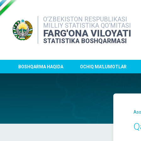
O‘ZBEKISTON RESPUBLIKASI
MILLIY STATISTIKA QO‘MITASI
FARG'ONA VILOYATI
STATISTIKA BOSHQARMASI
BOSHQARMA HAQIDA
OCHIQ MA'LUMOTLAR
Aso
Q