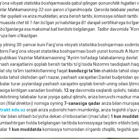
‘ona viloyati statistika boshqarmasida qabul qilingan qonunchilik hujjatlari
irlar Mahkamasining 32-son qarori o‘rganilmoqda.
Qarorda talabalar yashash
tlar quyiladi va ariza muddatlari, ariza berish tartibi, komissiya ishlash tarti
uasida chet tili 1-fan bo‘lgan yo‘nalishlarga B1 darajali sertifikat ega bo‘lg
 bo‘lganlarga esa maksimal ball berilishi belgilangan. Tadbir davomida “Ko
ruza ham o’tkazilgan.
iy yilning 30-yanvar kuni Farg‘ona viloyati statistika boshqarmasi xodimlar
birni Farg‘ona viloyat statistika boshqarmasi bosh yurist konsulti A.Nur
publikasi Vazirlar Mahkamasining “Ayrim toifadagi talabalarning davlat oliy
ash xarajatlarini qoplab berish tartibi to‘g‘risida Nizomni tasdiqlash haqi
at oliy ta’lim tashkilotlarining faqat
kunduzgi ta’lim
shaklida tahsil olay
ida tahsil olishidan qat’i nazar, yashash xarajatlari Davlat budjetidan qopl
balar turar-joylaridagi yashash xarajatini qoplab berish uning oilasi Ijti
fasiga kiritilgan sanadan boshlab,
12 oy
davomida saqlanib qolishi, talaba
kilotining talabalar turar joyiga qabul qilinshi, ariza beruvchi mazkur mas
tori
(filial direktori)
nomiga oyning
7-sanasiga qadar
ariza bilan murojaa
trakt.edu.uz
orqali ariza yuborishi ham mumkinligi, ariza tegishli o‘quv y
hlar bilan ishlash bo‘yicha dekan o‘rinbosarlari (mas’ullar)
1 kun muddat
mlashtirgan holda belgilangan tartibda komissiyaga taqdim etilishi belg
alar
1 kun muddatda
komissiya tomonidan o‘rganib chiqilib, tegishli qaro