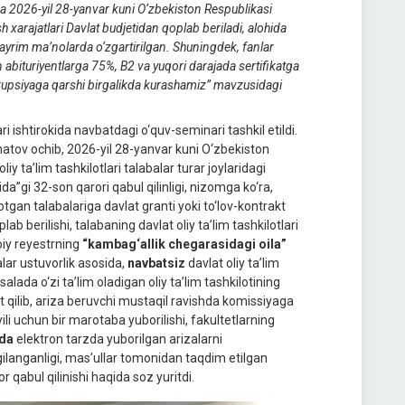
 va 2026-yil 28-yanvar kuni O‘zbekiston Respublikasi
 xarajatlari Davlat budjetidan qoplab beriladi, alohida
bi ayrim ma’nolarda o‘zgartirilgan. Shuningdek, fanlar
an abituriyentlarga 75%, B2 va yuqori darajada sertifikatga
rrupsiyaga qarshi birgalikda kurashamiz” mavzusidagi
i ishtirokida navbatdagi o‘quv-seminari tashkil etildi.
matov ochib, 2026-yil 28-yanvar kuni O‘zbekiston
 ta’lim tashkilotlari talabalar turar joylaridagi
da”gi 32-son qarori qabul qilinligi, nizomga ko‘ra,
otgan talabalariga davlat granti yoki to‘lov-kontrakt
ab berilishi, talabaning davlat oliy ta’lim tashkilotlari
moiy reyestrning
“kambag‘allik chegarasidagi oila”
lar ustuvorlik asosida,
navbatsiz
davlat oliy ta’lim
alada o‘zi ta’lim oladigan oliy ta’lim tashkilotining
t qilib, ariza beruvchi mustaqil ravishda komissiyaga
ili uchun bir marotaba yuborilishi, fakultetlarning
da
elektron tarzda yuborilgan arizalarni
ilanganligi, mas’ullar tomonidan taqdim etilgan
r qabul qilinishi haqida soz yuritdi.