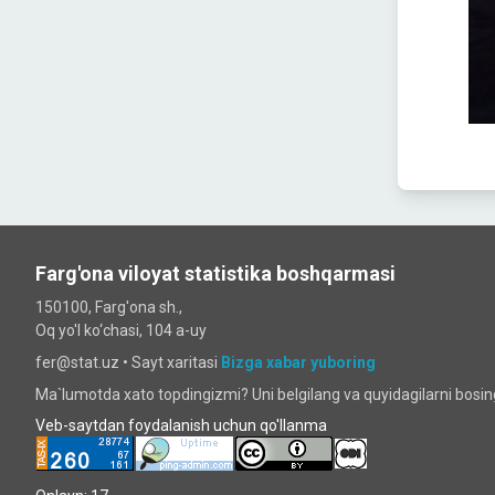
Farg'ona viloyat statistika boshqarmasi
150100, Farg'ona sh.,
Oq yo'l ko‘chаsi, 104 a-uy
fer@stat.uz •
Sayt xaritasi
Bizga xabar yuboring
Ma`lumotda xato topdingizmi? Uni belgilang va quyidagilarni bosi
Veb-saytdan foydalanish uchun qo'llanma