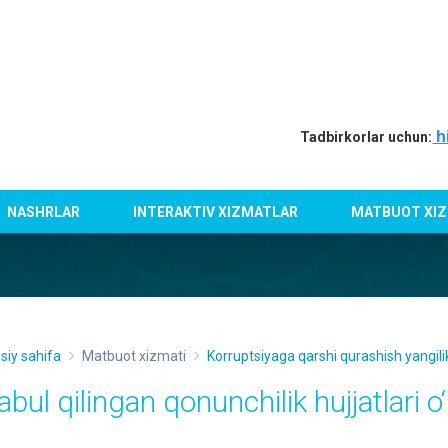
h
Tadbirkorlar uchun:
NASHRLAR
INTERAKTIV XIZMATLAR
MATBUOT XIZ
siy sahifa
Matbuot xizmati
Korruptsiyaga qarshi qurashish yangilik
abul qilingan qonunchilik hujjatlari 