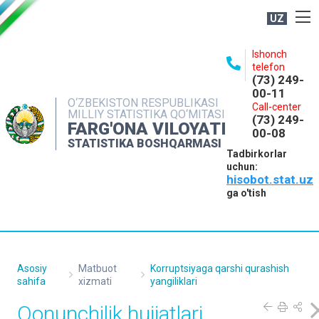
UZ
BOSHQARMA HAQIDA
Ishonch
telefon
OCHIQ MA'LUMOTLAR
(73) 249-
00-11
NASHRLAR
O‘ZBEKISTON RESPUBLIKASI
Call-center
MILLIY STATISTIKA QO‘MITASI
(73) 249-
INTERAKTIV XIZMATLAR
FARG'ONA VILOYATI
00-08
STATISTIKA BOSHQARMASI
MATBUOT XIZMATI
Tadbirkorlar
uchun:
MUROJAATLAR
hisobot.stat.uz
KONTAKTLAR
ga o'tish
Asosiy
Matbuot
Korruptsiyaga qarshi qurashish
sahifa
xizmati
yangiliklari
Qonunchilik hujjatlari