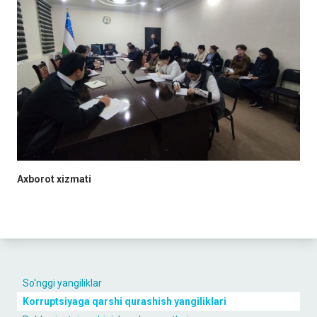
Axborot xizmati
So'nggi yangiliklar
Korruptsiyaga qarshi qurashish yangiliklari