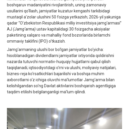
boshqaruv madaniyatini rivojlantirish, uning zamonaviy
usullarini qo‘llash, jamiyatlar kuzatuv kengashi tarkibidagi
mustaqil a’zolar ulushini 50 foizga yetkazish; 2026-yil yakuniga
qadar “O’zbekiston Respublikasi milliy investitsiya jamg‘armasi”
AJ
(Jamg‘arma)
ustav kapitalidagi 30 foizgacha aksiyalar
paketining xalqaro va mahalliy fond bozorlarida birlamchi
ommaviy taklifini (IPO) o‘tkazish.
Jamg‘armaning ulushi bor bo‘lgan jamiyatlar bo‘yicha:
hisoblanadigan dividendlarni jamiyatlar ixtiyorida qoldirishni
nazarda tutuvchi normativ-huquqiy hujjatlarni qabul qilish
taqiqlanadi; iqtisodiyotdagi o‘rni va ulushi, moliyaviy natijalari,
biznes-reja ko‘rsatkichlari bajarilishi va boshqa muhim
axborotlarni o‘z ichiga oluvchi ma’lumotlar Jamg‘arma bilan
kelishilgandan so‘ng Davlat aktivlarini boshqarish agentligiga
taqdim etilishi belgilanganligi ma’lum qilindi.