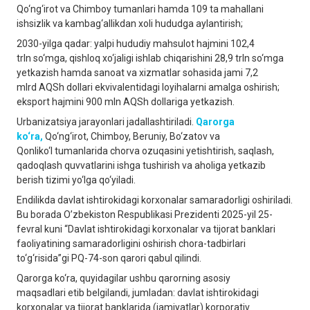
Qo‘ng‘irot va Chimboy tumanlari hamda 109 ta mahallani
ishsizlik va kambag‘allikdan xoli hududga aylantirish;
2030-yilga qadar: yalpi hududiy mahsulot hajmini 102,4
trln so‘mga, qishloq xo‘jaligi ishlab chiqarishini 28,9 trln so‘mga
yetkazish hamda sanoat va xizmatlar sohasida jami 7,2
mlrd AQSh dollari ekvivalentidagi loyihalarni amalga oshirish;
eksport hajmini 900 mln AQSh dollariga yetkazish.
Urbanizatsiya jarayonlari jadallashtiriladi.
Qarorga
ko‘ra,
Qo‘ng‘irot, Chimboy, Beruniy, Bo‘zatov va
Qonliko‘l tumanlarida chorva ozuqasini yetishtirish, saqlash,
qadoqlash quvvatlarini ishga tushirish va aholiga yetkazib
berish tizimi yo‘lga qo‘yiladi.
Endilikda davlat ishtirokidagi korxonalar samaradorligi oshiriladi.
Bu borada O’zbekiston Respublikasi Prezidenti 2025-yil 25-
fevral kuni “Davlat ishtirokidagi korxonalar va tijorat banklari
faoliyatining samaradorligini oshirish chora-tadbirlari
to‘g‘risida”gi PQ-74-son qarori qabul qilindi.
Qarorga ko‘ra, quyidagilar ushbu qarorning asosiy
maqsadlari etib belgilandi, jumladan: davlat ishtirokidagi
korxonalar va tijorat banklarida (jamiyatlar) korporativ