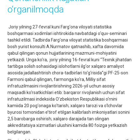
o‘rganilmoqda
Joriy yilning 27-fevral kuni Farg‘ona viloyati statistika
boshqarmasi xodimlari ishtirokida navbatdagi o‘quv-seminari
tashkil etildi. Tadbirda Farg‘ona viloyat statistika boshqarmasi
bosh yurist konsulti A.Nurmatov qatnashib, xafta davomida
qabul qilingan qonun hujjatlarining mazmuni-mohiyatini
yetkazdi. Unga ko‘ra, joriy yilning 16-fevral kuni “Texnik jihatdan
tartibga solish sohasidagi islohotlarni ilg‘or xalqaro amaliyot
asosida jadallashtirish chora-tadbirlari to‘g‘risida”gi PF-25-son
Farmoni qabul qilingan, farmonga ko‘ra, Milliy sifat
infratuzilmasini rivojlantirishning 2026-yil uchun asosiy
maqsadli ko‘rsatkichlari etib: barqaror rivojlanish uchun sifat
infratuzilmasi indeksida O’zbekiston Respublikasi o‘rnini
kamiida 20 pog‘onaga ko‘tarish; xalqaro tarozi va o‘lchovlar
byurosi tomonidan e’tirof etilgan kalibrlash imkoniyatlari sonini
2,5 barobarga oshirish; xalqaro darajada tan olingan
akkreditatsiya xizmatlari ulushini kamida 80 foizga yetkazish
belgilangan.