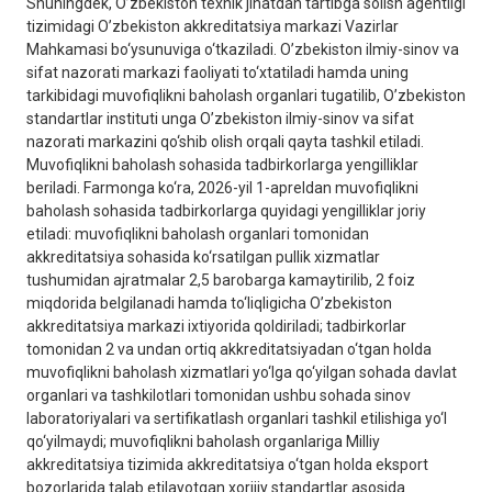
Shuningdek, O’zbekiston texnik jihatdan tartibga solish agentligi
tizimidagi O’zbekiston akkreditatsiya markazi Vazirlar
Mahkamasi bo‘ysunuviga o‘tkaziladi. O’zbekiston ilmiy-sinov va
sifat nazorati markazi faoliyati to‘xtatiladi hamda uning
tarkibidagi muvofiqlikni baholash organlari tugatilib, O’zbekiston
standartlar instituti unga O’zbekiston ilmiy-sinov va sifat
nazorati markazini qo‘shib olish orqali qayta tashkil etiladi.
Muvofiqlikni baholash sohasida tadbirkorlarga yengilliklar
beriladi. Farmonga ko‘ra, 2026-yil 1-apreldan muvofiqlikni
baholash sohasida tadbirkorlarga quyidagi yengilliklar joriy
etiladi: muvofiqlikni baholash organlari tomonidan
akkreditatsiya sohasida ko‘rsatilgan pullik xizmatlar
tushumidan ajratmalar 2,5 barobarga kamaytirilib, 2 foiz
miqdorida belgilanadi hamda to‘liqligicha O’zbekiston
akkreditatsiya markazi ixtiyorida qoldiriladi; tadbirkorlar
tomonidan 2 va undan ortiq akkreditatsiyadan o‘tgan holda
muvofiqlikni baholash xizmatlari yo‘lga qo‘yilgan sohada davlat
organlari va tashkilotlari tomonidan ushbu sohada sinov
laboratoriyalari va sertifikatlash organlari tashkil etilishiga yo‘l
qo‘yilmaydi; muvofiqlikni baholash organlariga Milliy
akkreditatsiya tizimida akkreditatsiya o‘tgan holda eksport
bozorlarida talab etilayotgan xorijiy standartlar asosida