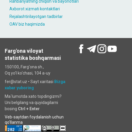
Rahbariyatning chiqish va bayonotlari
Axborot xizmati kontaktlari
Rejalashtirilayotgan tadbirlar
OAV biz haqimizda
Farg'ona viloyat
statistika boshqarmasi
150100, Farg'ona sh.,
Oq yo'l ko‘chаsi, 104 a-uy
fer@stat.uz •
Sayt xaritasi
Bizga
xabar yuboring
Ma`lumotda xato topdingizmi?
Uni belgilang va quyidagilarni
bosing
Ctrl + Enter
Veb-saytdan foydalanish uchun
qo'llanma