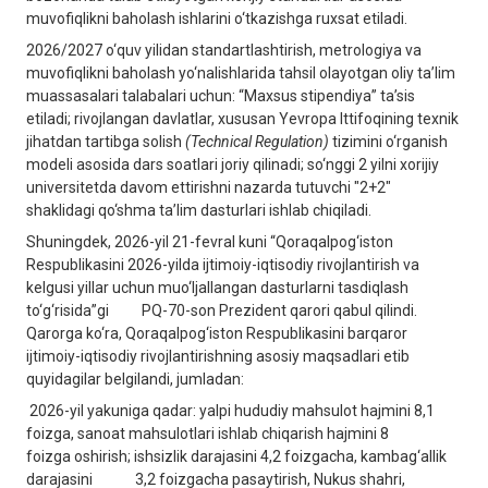
muvofiqlikni baholash ishlarini o‘tkazishga ruxsat etiladi.
2026/2027 o‘quv yilidan standartlashtirish, metrologiya va
muvofiqlikni baholash yo‘nalishlarida tahsil olayotgan oliy ta’lim
muassasalari talabalari uchun: “Maxsus stipendiya” ta’sis
etiladi; rivojlangan davlatlar, xususan Yevropa Ittifoqining texnik
jihatdan tartibga solish
(Technical Regulation)
tizimini o‘rganish
modeli asosida dars soatlari joriy qilinadi; so‘nggi 2 yilni xorijiy
universitetda davom ettirishni nazarda tutuvchi "2+2"
shaklidagi qo‘shma ta’lim dasturlari ishlab chiqiladi.
Shuningdek, 2026-yil 21-fevral kuni “Qoraqalpog‘iston
Respublikasini 2026-yilda ijtimoiy-iqtisodiy rivojlantirish va
kelgusi yillar uchun muo‘ljallangan dasturlarni tasdiqlash
to‘g‘risida”gi PQ-70-son Prezident qarori qabul qilindi.
Qarorga ko‘ra, Qoraqalpog‘iston Respublikasini barqaror
ijtimoiy-iqtisodiy rivojlantirishning asosiy maqsadlari etib
quyidagilar belgilandi, jumladan:
2026-yil yakuniga qadar: yalpi hududiy mahsulot hajmini 8,1
foizga, sanoat mahsulotlari ishlab chiqarish hajmini 8
foizga oshirish; ishsizlik darajasini 4,2 foizgacha, kambag‘allik
darajasini 3,2 foizgacha pasaytirish, Nukus shahri,