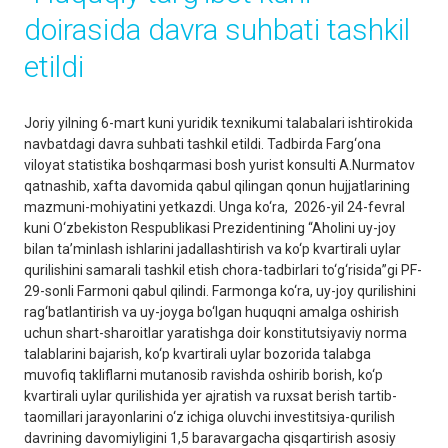
doirasida davra suhbati tashkil
etildi
Joriy yilning 6-mart kuni yuridik texnikumi talabalari ishtirokida
navbatdagi davra suhbati tashkil etildi. Tadbirda Farg‘ona
viloyat statistika boshqarmasi bosh yurist konsulti A.Nurmatov
qatnashib, xafta davomida qabul qilingan qonun hujjatlarining
mazmuni-mohiyatini yetkazdi. Unga ko‘ra, 2026-yil 24-fevral
kuni O‘zbekiston Respublikasi Prezidentining “Aholini uy-joy
bilan ta’minlash ishlarini jadallashtirish va ko‘p kvartirali uylar
qurilishini samarali tashkil etish chora-tadbirlari to‘g‘risida”gi PF-
29-sonli Farmoni qabul qilindi. Farmonga ko‘ra, uy-joy qurilishini
rag‘batlantirish va uy-joyga bo‘lgan huquqni amalga oshirish
uchun shart-sharoitlar yaratishga doir konstitutsiyaviy norma
talablarini bajarish, ko‘p kvartirali uylar bozorida talabga
muvofiq takliflarni mutanosib ravishda oshirib borish, ko‘p
kvartirali uylar qurilishida yer ajratish va ruxsat berish tartib-
taomillari jarayonlarini o‘z ichiga oluvchi investitsiya-qurilish
davrining davomiyligini 1,5 baravargacha qisqartirish asosiy