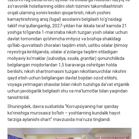
zo‘ravonlik holatlarining oldini olish tizimini takomillashtirish
orqali ularning sonini keskin qisqartirish, nikoh yoshini
kamaytirishning aniq
(tugal)
asoslarini belgilash to‘g‘risidagi
taklif ma’qullanganligi, 2027-yildan har ikkala taraf kamida 21
yoshga to‘lganda 1-marotaba nikoh tuzgan yosh oilalar uchun:
davlat tomonidan qo‘shimcha imtiyoz va boshqa shakldagi
qo‘llab-quvvatlash choralari taqdim etish, ushbu oilalar Ijtimoiy
reyestrga kiritilganda, oilalar a’zolariga taqdim etiladigan
moliyaviy ko‘maklar
(subsidiya, ssuda, grantlar)
qonunchilikda
belgilangan miqdorlardan 1,5 baravarga oshirilgan holda
berilishi, nikoh shartnomasini tuzgan nikohlanuvchilar nikohni
qayd etish uchun belgilangan davlat bojidan ozod etilishi,
voyaga yetmagan shaxslar bilan nikoh tuzishga da’vat etganlik
uchun javobgarlik belgilash shu va ma’lumotlar bilan yaqindan
tanishtirildi.
Shuningdek, davra suxbatida “Korrupsiyaning har qanday
ko‘rinishiga murosasiz bo‘lish – yoshlarning kundalik hayot
tarziga aylanishi shart” mavzusida ma’ruza tinglandi.