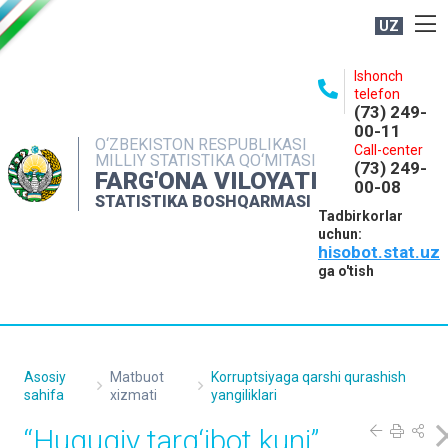
UZ
BOSHQARMA HAQIDA
Ishonch
telefon
OCHIQ MA'LUMOTLAR
(73) 249-
00-11
NASHRLAR
O‘ZBEKISTON RESPUBLIKASI
Call-center
MILLIY STATISTIKA QO‘MITASI
(73) 249-
INTERAKTIV XIZMATLAR
FARG'ONA VILOYATI
00-08
STATISTIKA BOSHQARMASI
MATBUOT XIZMATI
Tadbirkorlar
uchun:
MUROJAATLAR
hisobot.stat.uz
KONTAKTLAR
ga o'tish
Asosiy
Matbuot
Korruptsiyaga qarshi qurashish
sahifa
xizmati
yangiliklari
“Huquqiy targ‘ibot kuni”