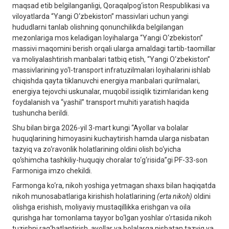
maqsad etib belgilanganligi, Qoraqalpog‘iston Respublikasi va
viloyatlarda “Yangi O‘zbekiston” massivlari uchun yangi
hududlarni tanlab olishning qonunchilikda belgilangan
mezonlariga mos keladigan loyihalarga “Yangi O‘zbekiston”
massivi maqomini berish orqali ularga amaldagi tartib-taomillar
va moliyalashtirish manbalari tatbiq etish, “Yangi O‘zbekiston”
massivlarining yo‘l-transport infratuzilmalari loyihalarini ishlab
chiqishda qayta tiklanuvchi energiya manbalari qurilmalari,
energiya tejovchi uskunalar, muqobil issiqlik tizimlaridan keng
foydalanish va “yashil” transport muhiti yaratish haqida
tushuncha berildi.
Shu bilan birga 2026-yil 3-mart kungi “Ayollar va bolalar
huquqlarining himoyasini kuchaytirish hamda ularga nisbatan
tazyiq va zo‘ravonlik holatlarining oldini olish bo‘yicha
qo‘shimcha tashkiliy-huquqiy choralar to‘g‘risida”gi PF-33-son
Farmoniga imzo chekildi.
Farmonga ko‘ra, nikoh yoshiga yetmagan shaxs bilan haqiqatda
nikoh munosabatlariga kirishish holatlarining
(erta nikoh)
oldini
olishga erishish, moliyaviy mustaqillikka erishgan va oila
qurishga har tomonlama tayyor bo‘lgan yoshlar o‘rtasida nikoh
tuzishni rag‘batlantirish, ayollar va bolalarga nisbatan tazyiq va