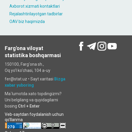
Axborot xizmati kontaktlari
Rejalashtirilayotgan tadbirlar
OAV biz haqimizda
Farg'ona viloyat
statistika boshqarmasi
150100, Farg'ona sh.,
Oq yo'l ko‘chаsi, 104 a-uy
fer@stat.uz •
Sayt xaritasi
Bizga
xabar yuboring
Ma`lumotda xato topdingizmi?
Uni belgilang va quyidagilarni
bosing
Ctrl + Enter
Veb-saytdan foydalanish uchun
qo'llanma