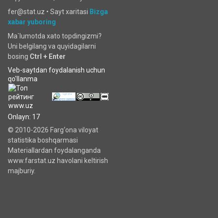
fer@stat.uz •
Sayt xaritasi
Bizga
xabar yuboring
Ma`lumotda xato topdingizmi?
Uni belgilang va quyidagilarni
bosing
Ctrl + Enter
Veb-saytdan foydalanish uchun
qo'llanma
Onlayn: 17
© 2010-2026 Farg‘ona viloyat
statistika boshqarmasi
Materiallardan foydalanganda
www.farstat.uz havolani keltirish
majburiy.