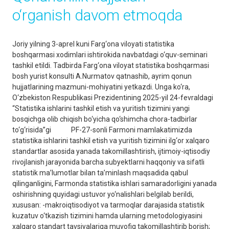
o‘rganish davom etmoqda
Joriy yilning 3-aprel kuni Farg‘ona viloyati statistika
boshqarmasi xodimlari ishtirokida navbatdagi o‘quv-seminari
tashkil etildi. Tadbirda Farg‘ona viloyat statistika boshqarmasi
bosh yurist konsulti A.Nurmatov qatnashib, ayrim qonun
hujjatlarining mazmuni-mohiyatini yetkazdi. Unga ko‘ra,
O‘zbekiston Respublikasi Prezidentining 2025-yil 24-fevraldagi
“Statistika ishlarini tashkil etish va yuritish tizimini yangi
bosqichga olib chiqish bo‘yicha qo‘shimcha chora-tadbirlar
to‘g‘risida”gi PF-27-sonli Farmoni mamlakatimizda
statistika ishlarini tashkil etish va yuritish tizimini ilg‘or xalqaro
standartlar asosida yanada takomillashtirish, ijtimoiy-iqtisodiy
rivojlanish jarayonida barcha subyektlarni haqqoniy va sifatli
statistik ma’lumotlar bilan ta’minlash maqsadida qabul
qilinganligini, Farmonda statistika ishlari samaradorligini yanada
oshirishning quyidagi ustuvor yo‘nalishlari belgilab berildi,
xususan: -makroiqtisodiyot va tarmoqlar darajasida statistik
kuzatuv o‘tkazish tizimini hamda ularning metodologiyasini
xalqaro standart tavsiyalariga muvofiq takomillashtirib borish;