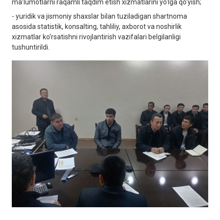
ma’lumotlarni raqamli taqdim etish xizmatlarini yo‘lga qo‘yish;
- yuridik va jismoniy shaxslar bilan tuziladigan shartnoma
asosida statistik, konsalting, tahliliy, axborot va noshirlik
xizmatlar ko‘rsatishni rivojlantirish vazifalari belgilanligi
tushuntirildi.