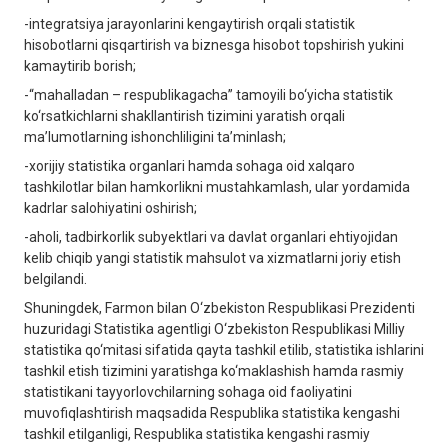
-integratsiya jarayonlarini kengaytirish orqali statistik
hisobotlarni qisqartirish va biznesga hisobot topshirish yukini
kamaytirib borish;
-“mahalladan – respublikagacha” tamoyili bo‘yicha statistik
ko‘rsatkichlarni shakllantirish tizimini yaratish orqali
ma’lumotlarning ishonchliligini ta’minlash;
-xorijiy statistika organlari hamda sohaga oid xalqaro
tashkilotlar bilan hamkorlikni mustahkamlash, ular yordamida
kadrlar salohiyatini oshirish;
-aholi, tadbirkorlik subyektlari va davlat organlari ehtiyojidan
kelib chiqib yangi statistik mahsulot va xizmatlarni joriy etish
belgilandi.
Shuningdek, Farmon bilan O‘zbekiston Respublikasi Prezidenti
huzuridagi Statistika agentligi O‘zbekiston Respublikasi Milliy
statistika qo‘mitasi sifatida qayta tashkil etilib, statistika ishlarini
tashkil etish tizimini yaratishga ko‘maklashish hamda rasmiy
statistikani tayyorlovchilarning sohaga oid faoliyatini
muvofiqlashtirish maqsadida Respublika statistika kengashi
tashkil etilganligi, Respublika statistika kengashi rasmiy