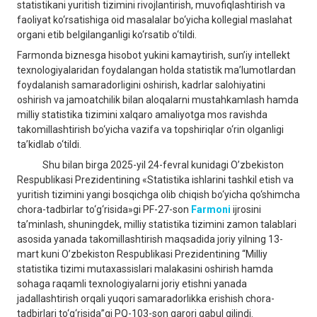
statistikani yuritish tizimini rivojlantirish, muvofiqlashtirish va
faoliyat ko‘rsatishiga oid masalalar bo‘yicha kollegial maslahat
organi etib belgilanganligi ko‘rsatib o‘tildi.
Farmonda biznesga hisobot yukini kamaytirish, sun’iy intellekt
texnologiyalaridan foydalangan holda statistik ma’lumotlardan
foydalanish samaradorligini oshirish, kadrlar salohiyatini
oshirish va jamoatchilik bilan aloqalarni mustahkamlash hamda
milliy statistika tizimini xalqaro amaliyotga mos ravishda
takomillashtirish bo‘yicha vazifa va topshiriqlar o‘rin olganligi
ta’kidlab o‘tildi.
Shu bilan birga 2025-yil 24-fevral kunidagi O’zbekiston
Respublikasi Prezidentining «Statistika ishlarini tashkil etish va
yuritish tizimini yangi bosqichga olib chiqish bo‘yicha qo‘shimcha
chora-tadbirlar to‘g‘risida»gi PF-27-son
Farmoni
ijrosini
ta’minlash, shuningdek, milliy statistika tizimini zamon talablari
asosida yanada takomillashtirish maqsadida joriy yilning 13-
mart kuni O’zbekiston Respublikasi Prezidentining “Milliy
statistika tizimi mutaxassislari malakasini oshirish hamda
sohaga raqamli texnologiyalarni joriy etishni yanada
jadallashtirish orqali yuqori samaradorlikka erishish chora-
tadbirlari to‘g‘risida”gi PQ-103-son qarori qabul qilindi.