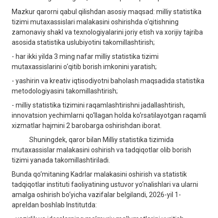
Mazkur qarorni qabul qilishdan asosiy maqsad: milliy statistika
tizimi mutaxassislari malakasini oshirishda o‘qitishning
zamonaviy shakl va texnologiyalarini joriy etish va xorijiy tajriba
asosida statistika uslubiyotini takomillashtirish;
- har ikki yilda 3 ming nafar milliy statistika tizimi
mutaxassislarini o‘qitib borish imkonini yaratish;
- yashirin va kreativ iqtisodiyotni baholash maqsadida statistika
metodologiyasini takomillashtirish;
- milliy statistika tizimini raqamlashtirishni jadallashtirish,
innovatsion yechimlarni qo‘llagan holda ko‘rsatilayotgan raqamli
xizmatlar hajmini 2 barobarga oshirishdan iborat.
Shuningdek, qaror bilan Milliy statistika tizimida
mutaxassislar malakasini oshirish va tadqiqotlar olib borish
tizimi yanada takomillashtiriladi.
Bunda qo‘mitaning Kadrlar malakasini oshirish va statistik
tadqiqotlar instituti faoliyatining ustuvor yo‘nalishlari va ularni
amalga oshirish bo‘yicha vazifalar belgilandi, 2026-yil 1-
apreldan boshlab Institutda: