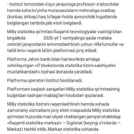
- Institut tomonidan o‘quv jarayoniga professor-o‘qituvchilar
hamda soha bo‘yicha mutaxassislarni mehnatiga soatbay
(kunbay, ishbay) haq to‘lagan holda qonunchilik hujjatlarida
belgilangan tartibda jalb etish belgilandi.
Milliy statistika qo‘mitasi Raqamli texnologiyalar vazirligi bilan
birgalikda 2026-yil 1-sentyabrga qadar malaka
oshirish jarayonlarini avtomatlashtirish uchun «Ma’lumotlar va
tahlil ilmi» raqamli ta’lim platformasi joriy etiladi.
Platforma Jahon banki bilan hamkorlikda amalga
oshirilayotgan «O’zbekistonda statistika tizimi salohiyatini
mustahkamlash» loyihasi doirasida yaratiladi;
Platforma operatori Institut hisoblanadi;
Platformani saqlash xarajatlari Milliy statistika qo‘mitasining
budjetdan tashqari mablag‘lari hisobidan qoplanadi.
Milliy statistika tizimini raqamlashtirish hamda sohada
zamonaviy xizmatlarni joriy etish maqsadida Milliy statistika
qo‘mitasi huzurida mas’uliyati cheklangan jamiyat shaklidagi
«Raqamli statistika markazi» — Digitstat (keyingi o‘rinlarda —
Markaz) tashkil etilib, Markaz statistika sohasida