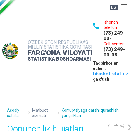
UZ
BOSHQARMA HAQIDA
Ishonch
telefon
OCHIQ MA'LUMOTLAR
(73) 249-
00-11
NASHRLAR
O‘ZBEKISTON RESPUBLIKASI
Call-center
MILLIY STATISTIKA QO‘MITASI
(73) 249-
INTERAKTIV XIZMATLAR
FARG'ONA VILOYATI
00-08
STATISTIKA BOSHQARMASI
MATBUOT XIZMATI
Tadbirkorlar
uchun:
MUROJAATLAR
hisobot.stat.uz
KONTAKTLAR
ga o'tish
Asosiy
Matbuot
Korruptsiyaga qarshi qurashish
sahifa
xizmati
yangiliklari
Qonunchilik hujjatlari