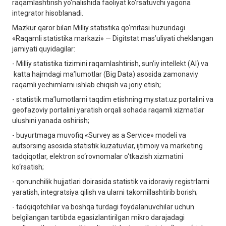
raqamlashtirish yo‘nalishida faoliyat ko‘rsatuvchi yagona
integrator hisoblanadi.
Mazkur qaror bilan Milliy statistika qo‘mitasi huzuridagi
«Raqamli statistika markazi» — Digitstat mas’uliyati cheklangan
jamiyati quyidagilar:
- Milliy statistika tizimini raqamlashtirish, sun’iy intellekt (AI) va
katta hajmdagi ma’lumotlar (Big Data) asosida zamonaviy
raqamli yechimlarni ishlab chiqish va joriy etish;
- statistik ma’lumotlarni taqdim etishning my.stat.uz portalini va
geofazoviy portalini yaratish orqali sohada raqamli xizmatlar
ulushini yanada oshirish;
- buyurtmaga muvofiq «Survey as a Service» modeli va
autsorsing asosida statistik kuzatuvlar, ijtimoiy va marketing
tadqiqotlar, elektron so‘rovnomalar o‘tkazish xizmatini
ko‘rsatish;
- qonunchilik hujjatlari doirasida statistik va idoraviy registrlarni
yaratish, integratsiya qilish va ularni takomillashtirib borish;
- tadqiqotchilar va boshqa turdagi foydalanuvchilar uchun
belgilangan tartibda egasizlantirilgan mikro darajadagi