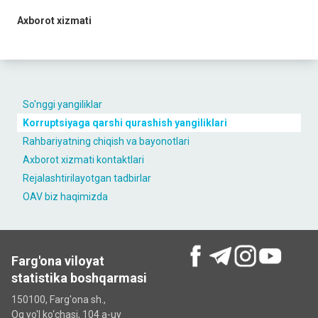
Axborot xizmati
So'nggi yangiliklar
Korruptsiyaga qarshi qurashish yangiliklari
Rahbariyatning chiqish va bayonotlari
Axborot xizmati kontaktlari
Rejalashtirilayotgan tadbirlar
OAV biz haqimizda
Farg'ona viloyat
statistika boshqarmasi
150100, Farg'ona sh.,
Oq yo'l ko‘chаsi, 104 a-uy