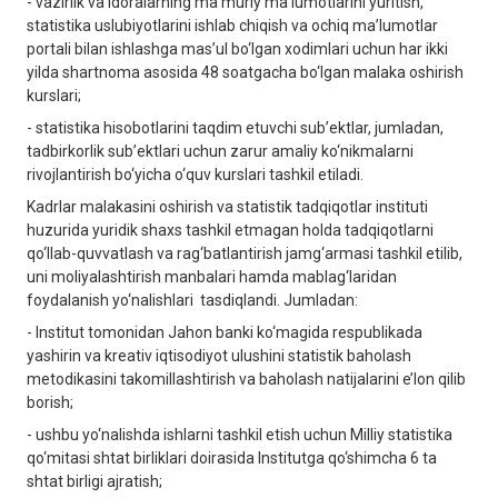
- vazirlik va idoralarning ma’muriy ma’lumotlarini yuritish,
statistika uslubiyotlarini ishlab chiqish va ochiq ma’lumotlar
portali bilan ishlashga mas’ul bo‘lgan xodimlari uchun har ikki
yilda shartnoma asosida 48 soatgacha bo‘lgan malaka oshirish
kurslari;
- statistika hisobotlarini taqdim etuvchi sub’ektlar, jumladan,
tadbirkorlik sub’ektlari uchun zarur amaliy ko‘nikmalarni
rivojlantirish bo‘yicha o‘quv kurslari tashkil etiladi.
Kadrlar malakasini oshirish va statistik tadqiqotlar instituti
huzurida yuridik shaxs tashkil etmagan holda tadqiqotlarni
qo‘llab-quvvatlash va rag‘batlantirish jamg‘armasi tashkil etilib,
uni moliyalashtirish manbalari hamda mablag‘laridan
foydalanish yo‘nalishlari tasdiqlandi. Jumladan:
- Institut tomonidan Jahon banki ko‘magida respublikada
yashirin va kreativ iqtisodiyot ulushini statistik baholash
metodikasini takomillashtirish va baholash natijalarini e’lon qilib
borish;
- ushbu yo‘nalishda ishlarni tashkil etish uchun Milliy statistika
qo‘mitasi shtat birliklari doirasida Institutga qo‘shimcha 6 ta
shtat birligi ajratish;