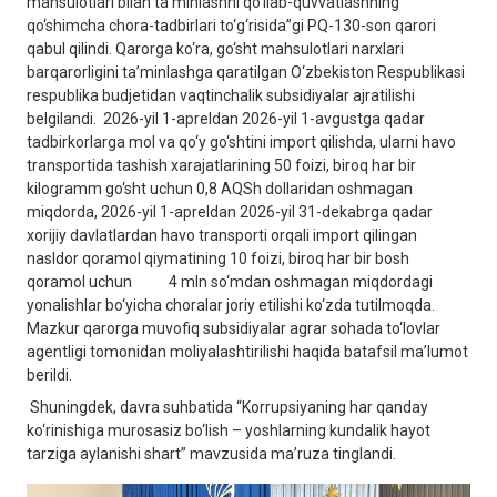
mahsulotlari bilan ta’minlashni qo‘llab-quvvatlashning
qo‘shimcha chora-tadbirlari to‘g‘risida”gi PQ-130-son qarori
qabul qilindi. Qarorga ko‘ra, go‘sht mahsulotlari narxlari
barqarorligini ta’minlashga qaratilgan O‘zbekiston Respublikasi
respublika budjetidan vaqtinchalik subsidiyalar ajratilishi
belgilandi. 2026-yil 1-apreldan 2026-yil 1-avgustga qadar
tadbirkorlarga mol va qo‘y go‘shtini import qilishda, ularni havo
transportida tashish xarajatlarining 50 foizi, biroq har bir
kilogramm go‘sht uchun 0,8 AQSh dollaridan oshmagan
miqdorda, 2026-yil 1-apreldan 2026-yil 31-dekabrga qadar
xorijiy davlatlardan havo transporti orqali import qilingan
nasldor qoramol qiymatining 10 foizi, biroq har bir bosh
qoramol uchun 4 mln so‘mdan oshmagan miqdordagi
yonalishlar bo‘yicha choralar joriy etilishi ko‘zda tutilmoqda.
Mazkur qarorga muvofiq subsidiyalar agrar sohada to‘lovlar
agentligi tomonidan moliyalashtirilishi haqida batafsil ma’lumot
berildi.
Shuningdek, davra suhbatida “Korrupsiyaning har qanday
ko‘rinishiga murosasiz bo‘lish – yoshlarning kundalik hayot
tarziga aylanishi shart” mavzusida ma’ruza tinglandi.