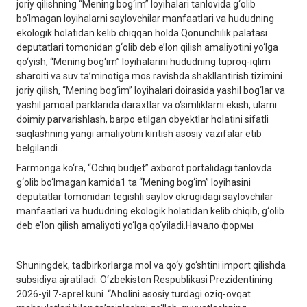
joriy qilishning “Mening bog‘im” loyihalari tanlovida g‘olib
bo‘lmagan loyihalarni saylovchilar manfaatlari va hududning
ekologik holatidan kelib chiqqan holda Qonunchilik palatasi
deputatlari tomonidan g‘olib deb e’lon qilish amaliyotini yo‘lga
qo‘yish, “Mening bog‘im” loyihalarini hududning tuproq-iqlim
sharoiti va suv ta’minotiga mos ravishda shakllantirish tizimini
joriy qilish, “Mening bog‘im” loyihalari doirasida yashil bog‘lar va
yashil jamoat parklarida daraxtlar va o‘simliklarni ekish, ularni
doimiy parvarishlash, barpo etilgan obyektlar holatini sifatli
saqlashning yangi amaliyotini kiritish asosiy vazifalar etib
belgilandi.
Farmonga ko‘ra, “Ochiq budjet” axborot portalidagi tanlovda
g‘olib bo‘lmagan kamida1 ta “Mening bog‘im” loyihasini
deputatlar tomonidan tegishli saylov okrugidagi saylovchilar
manfaatlari va hududning ekologik holatidan kelib chiqib, g‘olib
deb e’lon qilish amaliyoti yo‘lga qo‘yiladi.Начало формы
Shuningdek, tadbirkorlarga mol va qo‘y go‘shtini import qilishda
subsidiya ajratiladi. O‘zbekiston Respublikasi Prezidentining
2026-yil 7-aprel kuni “Aholini asosiy turdagi oziq-ovqat