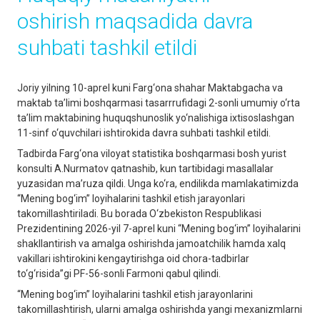
oshirish maqsadida davra
suhbati tashkil etildi
Joriy yilning 10-aprel kuni Farg‘ona shahar Maktabgacha va
maktab ta’limi boshqarmasi tasarrrufidagi 2-sonli umumiy o‘rta
ta’lim maktabining huquqshunoslik yo‘nalishiga ixtisoslashgan
11-sinf o‘quvchilari ishtirokida davra suhbati tashkil etildi.
Tadbirda Farg‘ona viloyat statistika boshqarmasi bosh yurist
konsulti A.Nurmatov qatnashib, kun tartibidagi masallalar
yuzasidan ma’ruza qildi. Unga ko‘ra, endilikda mamlakatimizda
“Mening bog‘im” loyihalarini tashkil etish jarayonlari
takomillashtiriladi. Bu borada O‘zbekiston Respublikasi
Prezidentining 2026-yil 7-aprel kuni “Mening bog‘im” loyihalarini
shakllantirish va amalga oshirishda jamoatchilik hamda xalq
vakillari ishtirokini kengaytirishga oid chora-tadbirlar
to‘g‘risida”gi PF-56-sonli Farmoni qabul qilindi.
“Mening bog‘im” loyihalarini tashkil etish jarayonlarini
takomillashtirish, ularni amalga oshirishda yangi mexanizmlarni