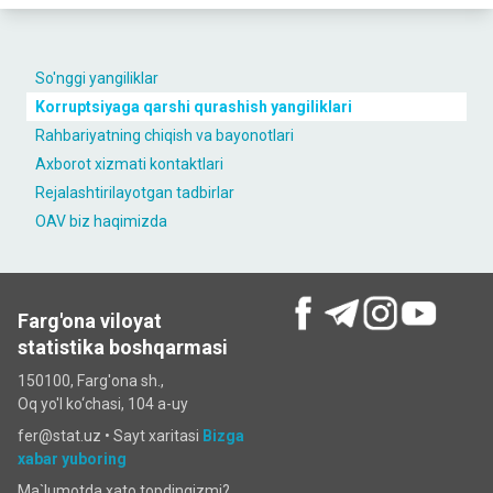
So'nggi yangiliklar
Korruptsiyaga qarshi qurashish yangiliklari
Rahbariyatning chiqish va bayonotlari
Axborot xizmati kontaktlari
Rejalashtirilayotgan tadbirlar
OAV biz haqimizda
Farg'ona viloyat
statistika boshqarmasi
150100, Farg'ona sh.,
Oq yo'l ko‘chаsi, 104 a-uy
fer@stat.uz •
Sayt xaritasi
Bizga
xabar yuboring
Ma`lumotda xato topdingizmi?