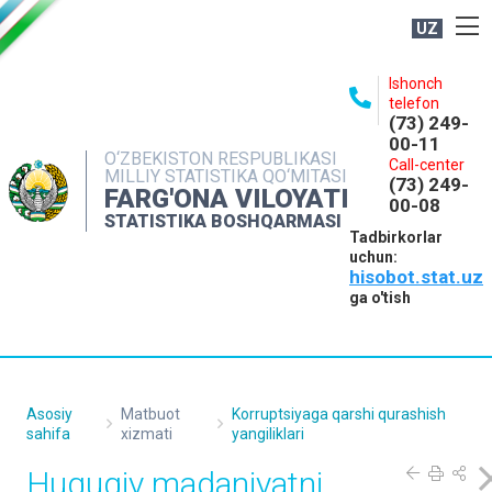
UZ
BOSHQARMA HAQIDA
Ishonch
telefon
OCHIQ MA'LUMOTLAR
(73) 249-
00-11
NASHRLAR
O‘ZBEKISTON RESPUBLIKASI
Call-center
MILLIY STATISTIKA QO‘MITASI
(73) 249-
INTERAKTIV XIZMATLAR
FARG'ONA VILOYATI
00-08
STATISTIKA BOSHQARMASI
MATBUOT XIZMATI
Tadbirkorlar
uchun:
MUROJAATLAR
hisobot.stat.uz
KONTAKTLAR
ga o'tish
Asosiy
Matbuot
Korruptsiyaga qarshi qurashish
sahifa
xizmati
yangiliklari
Huquqiy madaniyatni