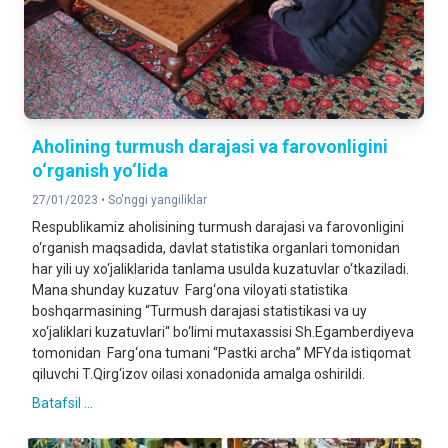
Aholining turmush darajasi va farovonligini
o‘rganish yo‘lida
27/01/2023 •
So'nggi yangiliklar
Respublikamiz aholisining turmush darajasi va farovonligini
o‘rganish maqsadida, davlat statistika organlari tomonidan
har yili uy xo‘jaliklarida tanlama usulda kuzatuvlar o‘tkaziladi.
Mana shunday kuzatuv Farg‘ona viloyati statistika
boshqarmasining “Turmush darajasi statistikasi va uy
xo‘jaliklari kuzatuvlari“ bo‘limi mutaxassisi Sh.Egamberdiyeva
tomonidan Farg‘ona tumani “Pastki archa” MFYda istiqomat
qiluvchi T.Qirg‘izov oilasi xonadonida amalga oshirildi.
Batafsil ...