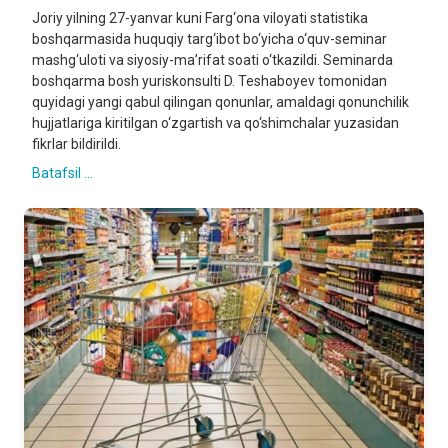
Joriy yilning 27-yanvar kuni Farg‘ona viloyati statistika
boshqarmasida huquqiy targ‘ibot bo‘yicha o‘quv-seminar
mashg‘uloti va siyosiy-ma’rifat soati o‘tkazildi. Seminarda
boshqarma bosh yuriskonsulti D. Teshaboyev tomonidan
quyidagi yangi qabul qilingan qonunlar, amaldagi qonunchilik
hujjatlariga kiritilgan o‘zgartish va qo‘shimchalar yuzasidan
fikrlar bildirildi.
Batafsil ...