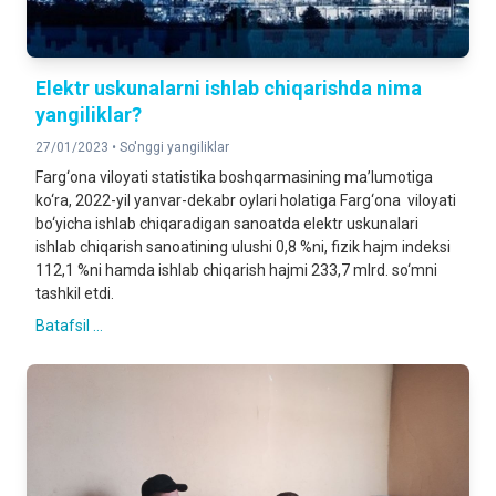
Elektr uskunalarni ishlab chiqarishda nima
yangiliklar?
27/01/2023 •
So'nggi yangiliklar
Farg‘ona viloyati statistika boshqarmasining ma’lumotiga
ko‘ra, 2022-yil yanvar-dekabr oylari holatiga Farg‘ona viloyati
bo‘yicha ishlab chiqaradigan sanoatda elektr uskunalari
ishlab chiqarish sanoatining ulushi 0,8 %ni, fizik hajm indeksi
112,1 %ni hamda ishlab chiqarish hajmi 233,7 mlrd. so‘mni
tashkil etdi.
Batafsil ...