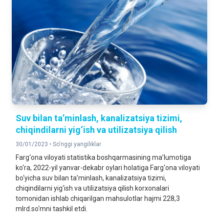
Suv bilan ta’minlash, kanalizatsiya tizimi,
chiqindilarni yig‘ish va utilizatsiya qilish
30/01/2023 •
So'nggi yangiliklar
Farg‘ona viloyati statistika boshqarmasining ma’lumotiga
ko‘ra, 2022-yil yanvar-dekabr oylari holatiga Farg‘ona viloyati
bo‘yicha suv bilan ta’minlash, kanalizatsiya tizimi,
chiqindilarni yig‘ish va utilizatsiya qilish korxonalari
tomonidan ishlab chiqarilgan mahsulotlar hajmi 228,3
mlrd.so‘mni tashkil etdi.