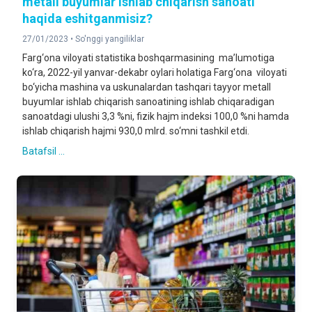
metall buyumlar ishlab chiqarish sanoati
haqida eshitganmisiz?
27/01/2023 •
So'nggi yangiliklar
Farg‘ona viloyati statistika boshqarmasining ma’lumotiga
ko‘ra, 2022-yil yanvar-dekabr oylari holatiga Farg‘ona viloyati
bo‘yicha mashina va uskunalardan tashqari tayyor metall
buyumlar ishlab chiqarish sanoatining ishlab chiqaradigan
sanoatdagi ulushi 3,3 %ni, fizik hajm indeksi 100,0 %ni hamda
ishlab chiqarish hajmi 930,0 mlrd. so‘mni tashkil etdi.
Batafsil ...