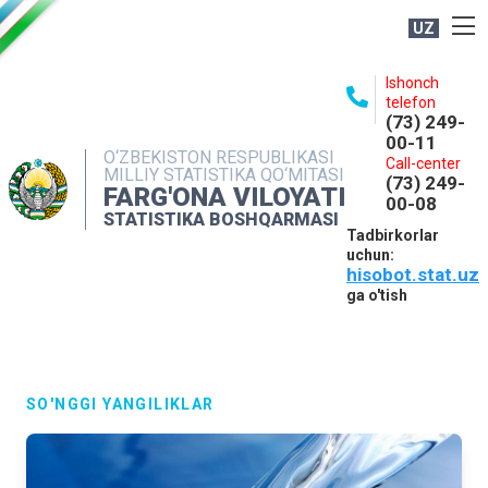
UZ
BOSHQARMA HAQIDA
Ishonch
telefon
OCHIQ MA'LUMOTLAR
(73) 249-
00-11
NASHRLAR
O‘ZBEKISTON RESPUBLIKASI
Call-center
MILLIY STATISTIKA QO‘MITASI
(73) 249-
INTERAKTIV XIZMATLAR
FARG'ONA VILOYATI
00-08
STATISTIKA BOSHQARMASI
MATBUOT XIZMATI
Tadbirkorlar
uchun:
MUROJAATLAR
hisobot.stat.uz
KONTAKTLAR
ga o'tish
SO'NGGI YANGILIKLAR