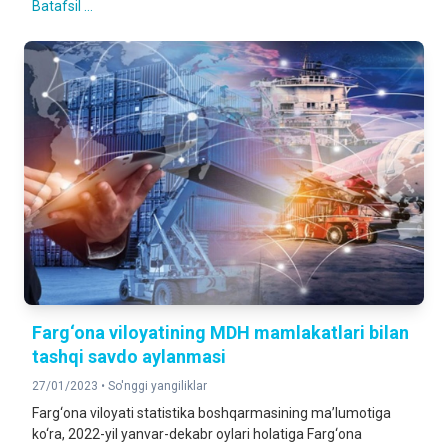
Batafsil ...
Farg‘ona viloyatining MDH mamlakatlari bilan
tashqi savdo aylanmasi
27/01/2023 •
So'nggi yangiliklar
Farg‘ona viloyati statistika boshqarmasining ma’lumotiga
ko‘ra, 2022-yil yanvar-dekabr oylari holatiga Farg‘ona