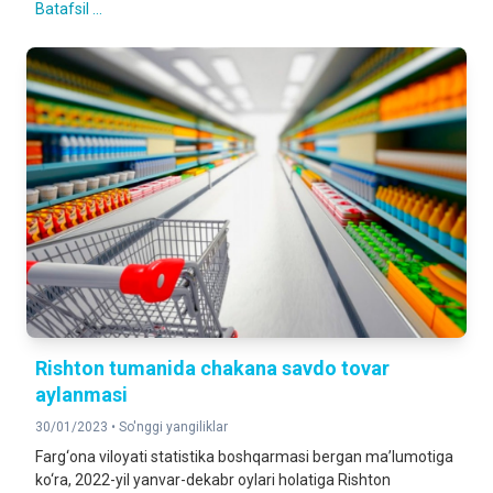
Batafsil ...
Rishton tumanida chakana savdo tovar
aylanmasi
30/01/2023 •
So'nggi yangiliklar
Farg‘ona viloyati statistika boshqarmasi bergan ma’lumotiga
ko‘ra, 2022-yil yanvar-dekabr oylari holatiga Rishton