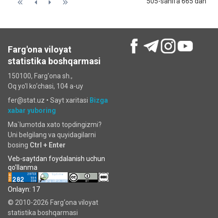
505-sahifa 665 dan
Farg'ona viloyat
statistika boshqarmasi
150100, Farg'ona sh.,
Oq yo'l ko‘chаsi, 104 a-uy
fer@stat.uz •
Sayt xaritasi
Bizga
xabar yuboring
Ma`lumotda xato topdingizmi?
Uni belgilang va quyidagilarni
bosing
Ctrl + Enter
Veb-saytdan foydalanish uchun
qo'llanma
Onlayn: 17
© 2010-2026 Farg‘ona viloyat
statistika boshqarmasi