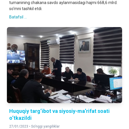
tumanining chakana savdo aylanmasidagi hajmi 668,6 mlrd.
so‘mni tashkil etdi.
Batafsil ...
Huquqiy targ‘ibot va siyosiy-ma’rifat soati
o‘tkazildi
27/01/2023 •
So'nggi yangiliklar