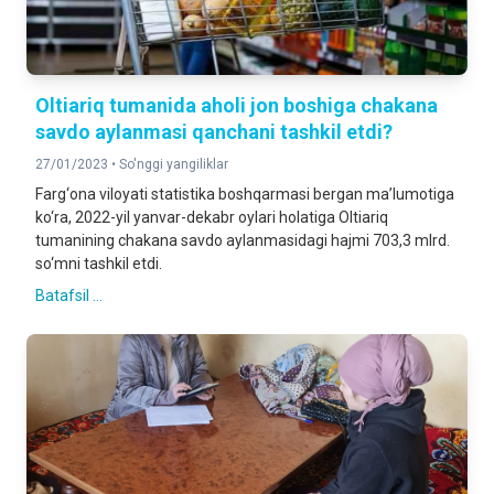
Oltiariq tumanida aholi jon boshiga chakana
savdo aylanmasi qanchani tashkil etdi?
27/01/2023 •
So'nggi yangiliklar
Farg‘ona viloyati statistika boshqarmasi bergan ma’lumotiga
ko‘ra, 2022-yil yanvar-dekabr oylari holatiga Oltiariq
tumanining chakana savdo aylanmasidagi hajmi 703,3 mlrd.
so‘mni tashkil etdi.
Batafsil ...