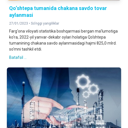
Qo‘shtepa tumanida chakana savdo tovar
aylanmasi
27/01/2023 •
So'nggi yangiliklar
Farg‘ona viloyati statistika boshqarmasi bergan ma’lumotiga
ko‘ra, 2022-yil yanvar-dekabr oylari holatiga Qo‘shtepa
tumanining chakana savdo aylanmasidagi hajmi 825,0 mlrd.
so‘mni tashkil etdi.
Batafsil ...