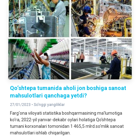
Qo‘shtepa tumanida aholi jon boshiga sanoat
mahsulotlari qanchaga yetdi?
27/01/2023 •
So'nggi yangiliklar
Farg‘ona viloyati statistika boshqarmasining ma’lumotiga
ko‘ra, 2022-yil yanvar-dekabr oylari holatiga Qo‘shtepa
tumani korxonalari tomonidan 1 465,5 mlrd.so‘mlik sanoat
mahsulotlari ishlab chiqarilgan.