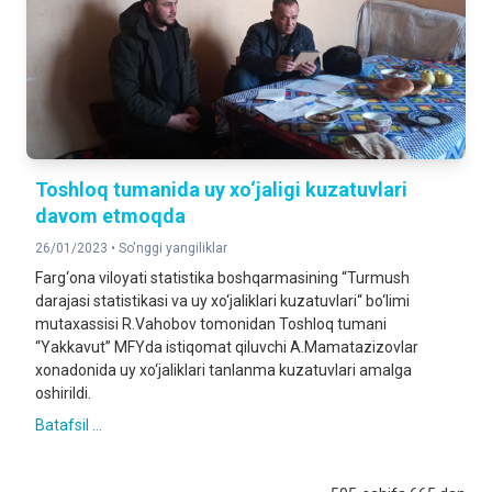
Toshloq tumanida uy xo‘jaligi kuzatuvlari
davom etmoqda
26/01/2023 •
So'nggi yangiliklar
Farg‘ona viloyati statistika boshqarmasining “Turmush
darajasi statistikasi va uy xo‘jaliklari kuzatuvlari“ bo‘limi
mutaxassisi R.Vahobov tomonidan Toshloq tumani
“Yakkavut” MFYda istiqomat qiluvchi A.Mamatazizovlar
xonadonida uy xo‘jaliklari tanlanma kuzatuvlari amalga
oshirildi.
Batafsil ...