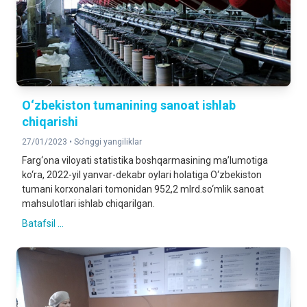
O‘zbekiston tumanining sanoat ishlab
chiqarishi
27/01/2023 •
So'nggi yangiliklar
Farg‘ona viloyati statistika boshqarmasining ma’lumotiga
ko‘ra, 2022-yil yanvar-dekabr oylari holatiga O‘zbekiston
tumani korxonalari tomonidan 952,2 mlrd.so‘mlik sanoat
mahsulotlari ishlab chiqarilgan.
Batafsil ...