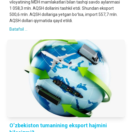
viloyatining MDH mamlakatlari bilan tashqi savdo aylanmasi
1 058,3 mln. AQSH dollarini tashkil etdi. Shundan eksport
500,6 mln. AQSH dollariga yetgan boʻlsa, import 557,7 mln.
AQSH dollari qiymatida qayd etildi.
Batafsil ...
O‘zbekiston tumanining eksport hajmini