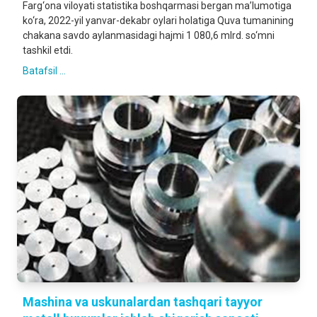
Farg‘ona viloyati statistika boshqarmasi bergan ma’lumotiga
ko‘ra, 2022-yil yanvar-dekabr oylari holatiga Quva tumanining
chakana savdo aylanmasidagi hajmi 1 080,6 mlrd. so‘mni
tashkil etdi.
Batafsil ...
Mashina va uskunalardan tashqari tayyor