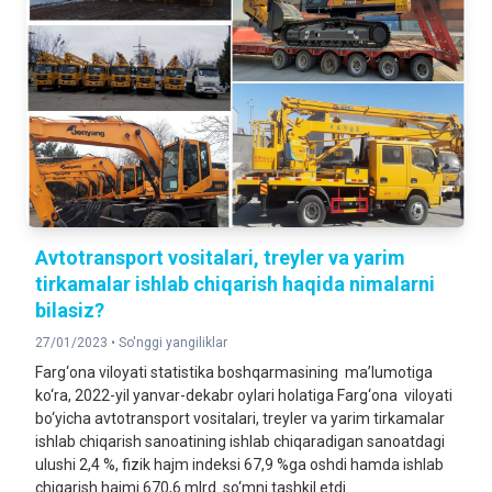
Avtotransport vositalari, treyler va yarim
tirkamalar ishlab chiqarish haqida nimalarni
bilasiz?
27/01/2023 •
So'nggi yangiliklar
Farg‘ona viloyati statistika boshqarmasining ma’lumotiga
ko‘ra, 2022-yil yanvar-dekabr oylari holatiga Farg‘ona viloyati
bo‘yicha avtotransport vositalari, treyler va yarim tirkamalar
ishlab chiqarish sanoatining ishlab chiqaradigan sanoatdagi
ulushi 2,4 %, fizik hajm indeksi 67,9 %ga oshdi hamda ishlab
chiqarish hajmi 670,6 mlrd. so‘mni tashkil etdi.