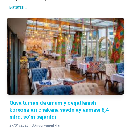
Batafsil ...
Quva tumanida umumiy ovqatlanish
korxonalari chakana savdo aylanmasi 8,4
mlrd. so‘m bajarildi
27/01/2023 •
So'nggi yangiliklar