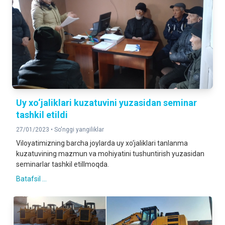
Uy xo‘jaliklari kuzatuvini yuzasidan seminar
tashkil etildi
27/01/2023 •
So'nggi yangiliklar
Viloyatimizning barcha joylarda uy xo‘jaliklari tanlanma
kuzatuvining mazmun va mohiyatini tushuntirish yuzasidan
seminarlar tashkil etillmoqda.
Batafsil ...