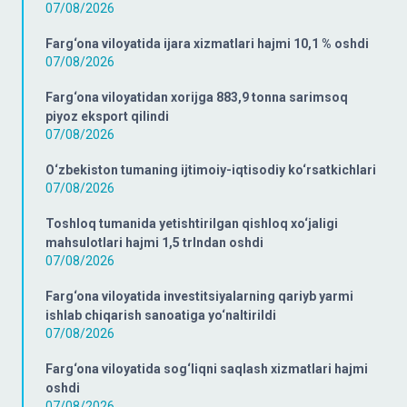
07/08/2026
Farg‘ona viloyatida ijara xizmatlari hajmi 10,1 % oshdi
07/08/2026
Farg‘ona viloyatidan xorijga 883,9 tonna sarimsoq
piyoz eksport qilindi
07/08/2026
O‘zbekiston tumaning ijtimoiy-iqtisodiy ko‘rsatkichlari
07/08/2026
Toshloq tumanida yetishtirilgan qishloq xo‘jaligi
mahsulotlari hajmi 1,5 trlndan oshdi
07/08/2026
Farg‘ona viloyatida investitsiyalarning qariyb yarmi
ishlab chiqarish sanoatiga yo‘naltirildi
07/08/2026
Farg‘ona viloyatida sog‘liqni saqlash xizmatlari hajmi
oshdi
07/08/2026