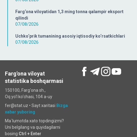
Farg‘ona viloyatidan 1,3 ming tonna qalampir eksport
qilindi
07/08/2026
Uchko‘prik tumanining asosiy iqtisodiy ko‘rsatkichlari
07/08/2026
Farg'ona viloyat
statistika boshqarmasi
150100, Farg'ona sh.,
Oq yo'l ko‘chаsi, 104 a-uy
fer@stat.uz •
Sayt xaritasi
Bizga
xabar yuboring
Ma`lumotda xato topdingizmi?
Uni belgilang va quyidagilarni
bosing
Ctrl + Enter