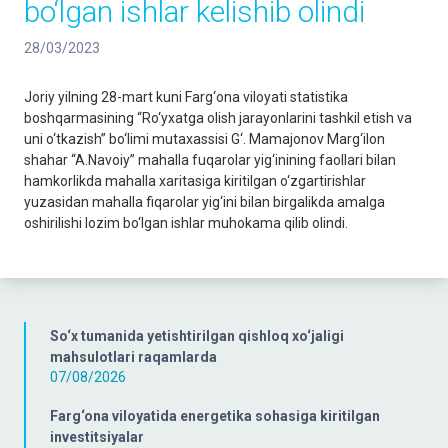
bo‘lgan ishlar kelishib olindi
28/03/2023
Joriy yilning 28-mart kuni Farg‘ona viloyati statistika
boshqarmasining “Ro‘yxatga olish jarayonlarini tashkil etish va
uni o‘tkazish” bo‘limi mutaxassisi G‘. Mamajonov Marg‘ilon
shahar “A.Navoiy” mahalla fuqarolar yig‘inining faollari bilan
hamkorlikda mahalla xaritasiga kiritilgan o‘zgartirishlar
yuzasidan mahalla fiqarolar yig‘ini bilan birgalikda amalga
oshirilishi lozim bo‘lgan ishlar muhokama qilib olindi.
So‘x tumanida yetishtirilgan qishloq xo‘jaligi
mahsulotlari raqamlarda
07/08/2026
Farg‘ona viloyatida energetika sohasiga kiritilgan
investitsiyalar