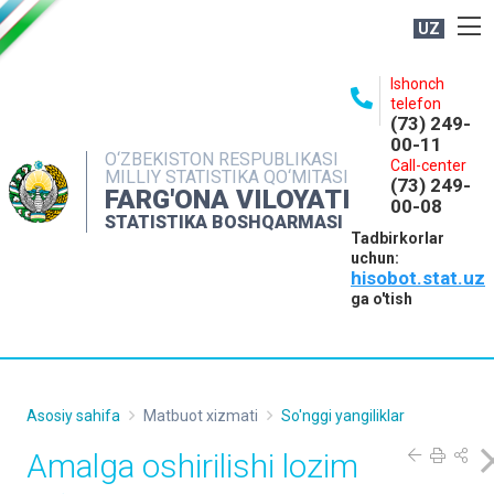
UZ
BOSHQARMA HAQIDA
Ishonch
telefon
OCHIQ MA'LUMOTLAR
(73) 249-
00-11
NASHRLAR
O‘ZBEKISTON RESPUBLIKASI
Call-center
MILLIY STATISTIKA QO‘MITASI
(73) 249-
INTERAKTIV XIZMATLAR
FARG'ONA VILOYATI
00-08
STATISTIKA BOSHQARMASI
MATBUOT XIZMATI
Tadbirkorlar
uchun:
MUROJAATLAR
hisobot.stat.uz
KONTAKTLAR
ga o'tish
Asosiy sahifa
Matbuot xizmati
So'nggi yangiliklar
Amalga oshirilishi lozim