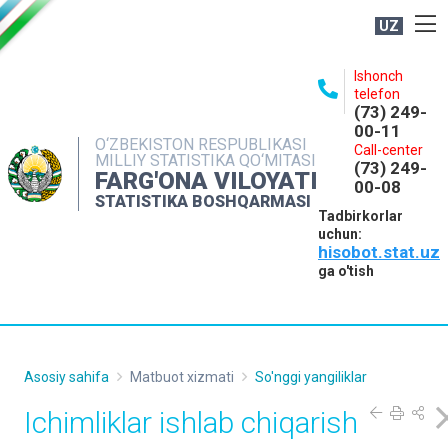
UZ
BOSHQARMA HAQIDA
Ishonch
telefon
OCHIQ MA'LUMOTLAR
(73) 249-
00-11
NASHRLAR
O‘ZBEKISTON RESPUBLIKASI
Call-center
MILLIY STATISTIKA QO‘MITASI
(73) 249-
INTERAKTIV XIZMATLAR
FARG'ONA VILOYATI
00-08
STATISTIKA BOSHQARMASI
MATBUOT XIZMATI
Tadbirkorlar
uchun:
MUROJAATLAR
hisobot.stat.uz
KONTAKTLAR
ga o'tish
Asosiy sahifa
Matbuot xizmati
So'nggi yangiliklar
Ichimliklar ishlab chiqarish