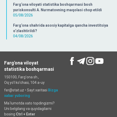
Farg‘ona viloyati statistika boshqarmasi bosh
yuriskonsulti A. Nurmatovning maqolasi chop etildi
05/08/2026
Farg‘ona shahrida asosiy kapitalga qancha investitsiya
o‘zlashtirildi?
04/08/2026
Farg'ona viloyat
statistika boshqarmasi
150100, Farg'ona sh.,
Oq yo'l ko‘chаsi, 104 a-uy
fer@stat.uz •
Sayt xaritasi
Bizga
xabar yuboring
Ma`lumotda xato topdingizmi?
Uni belgilang va quyidagilarni
bosing
Ctrl + Enter