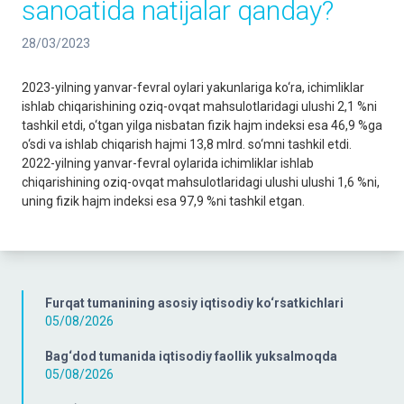
sanoatida natijalar qanday?
28/03/2023
2023-yilning yanvar-fevral oylari yakunlariga ko‘ra, ichimliklar
ishlab chiqarishining oziq-ovqat mahsulotlaridagi ulushi 2,1 %ni
tashkil etdi, o‘tgan yilga nisbatan fizik hajm indeksi esa 46,9 %ga
o‘sdi va ishlab chiqarish hajmi 13,8 mlrd. so‘mni tashkil etdi.
2022-yilning yanvar-fevral oylarida ichimliklar ishlab
chiqarishining oziq-ovqat mahsulotlaridagi ulushi ulushi 1,6 %ni,
uning fizik hajm indeksi esa 97,9 %ni tashkil etgan.
Furqat tumanining asosiy iqtisodiy ko‘rsatkichlari
05/08/2026
Bag‘dod tumanida iqtisodiy faollik yuksalmoqda
05/08/2026