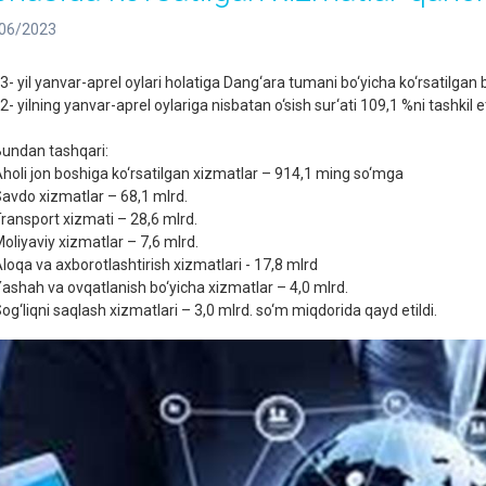
06/2023
3- yil yanvar-aprel oylari holatiga Dang‘ara tumani bo‘yicha ko‘rsatilgan 
- yilning yanvar-aprel oylariga nisbatan o‘sish sur‘ati 109,1 %ni tashkil e
undan tashqari:
holi jon boshiga ko‘rsatilgan xizmatlar – 914,1 ming so‘mga
avdo xizmatlar – 68,1 mlrd.
ransport xizmati – 28,6 mlrd.
oliyaviy xizmatlar – 7,6 mlrd.
loqa va axborotlashtirish xizmatlari - 17,8 mlrd
ashah va ovqatlanish bo‘yicha xizmatlar – 4,0 mlrd.
og‘liqni saqlash xizmatlari – 3,0 mlrd. so‘m miqdorida qayd etildi.