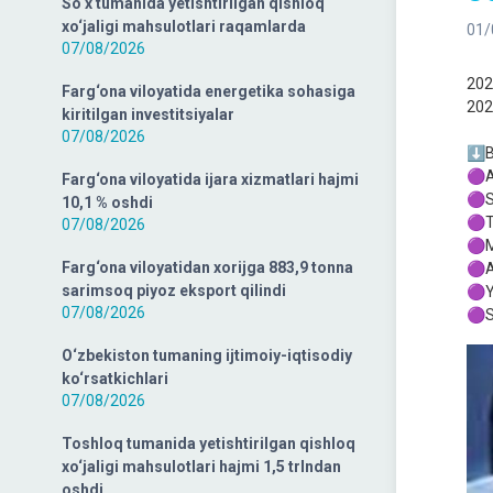
So‘x tumanida yetishtirilgan qishloq
xo‘jaligi mahsulotlari raqamlarda
01/
07/08/2026
202
Farg‘ona viloyatida energetika sohasiga
2022
kiritilgan investitsiyalar
07/08/2026
⬇️B
🟣A
Farg‘ona viloyatida ijara xizmatlari hajmi
🟣S
10,1 % oshdi
🟣T
07/08/2026
🟣M
Farg‘ona viloyatidan xorijga 883,9 tonna
🟣A
sarimsoq piyoz eksport qilindi
🟣Y
07/08/2026
🟣S
O‘zbekiston tumaning ijtimoiy-iqtisodiy
ko‘rsatkichlari
07/08/2026
Toshloq tumanida yetishtirilgan qishloq
xo‘jaligi mahsulotlari hajmi 1,5 trlndan
oshdi