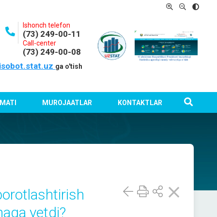
Ishonch telefon
(73) 249-00-11
Call-center
(73) 249-00-08
isobot.stat.uz
ga o'tish
MATI
MUROJAATLAR
KONTAKTLAR
orotlashtirish
haga yetdi?