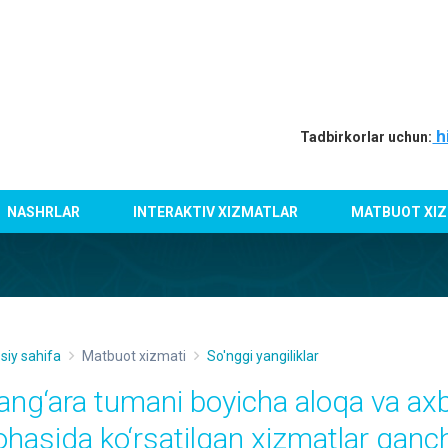
h
Tadbirkorlar uchun:
NASHRLAR
INTERAKTIV XIZMATLAR
MATBUOT XIZ
siy sahifa
Matbuot xizmati
So'nggi yangiliklar
ang‘ara tumani boyicha aloqa va axb
ohasida ko‘rsatilgan xizmatlar qanc