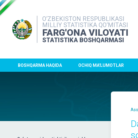
O‘ZBEKISTON RESPUBLIKASI
MILLIY STATISTIKA QO‘MITASI
FARG'ONA VILOYATI
STATISTIKA BOSHQARMASI
BOSHQARMA HAQIDA
OCHIQ MA'LUMOTLAR
Aso
D
s