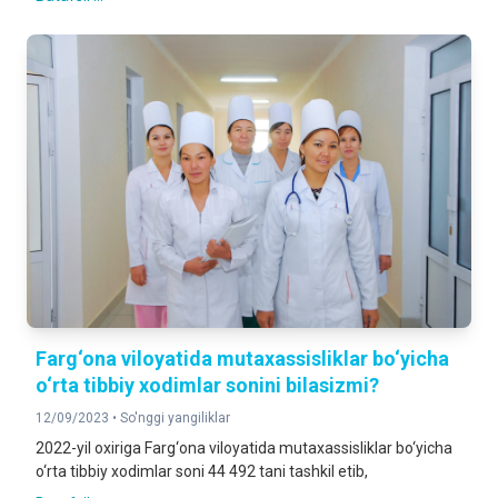
Farg‘ona viloyatida mutaxassisliklar bo‘yicha
o‘rta tibbiy xodimlar sonini bilasizmi?
12/09/2023 •
So'nggi yangiliklar
2022-yil oxiriga Farg‘ona viloyatida mutaxassisliklar bo‘yicha
o‘rta tibbiy xodimlar soni 44 492 tani tashkil etib,