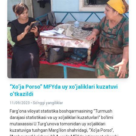
“Xo‘ja Porso” MFYda uy xo‘jaliklari kuzatuvi
o‘tkazildi
11/09/2023 •
So'nggi yangiliklar
Farg‘ona viloyat statistika boshqarmasining “Turmush
darajasi statistikasi va uy xo‘jaliklari kuzatuvlari” bo‘limi
mutaxassisi U.Turg‘unova tomonidan uy xo‘jaliklari
kuzatuviga tushgan Marg‘ilon shahridagi, “Xo‘ja Porso”,