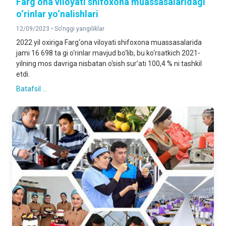
Farg‘ona viloyati shifoxona muassasalaridagi
o‘rinlar yo‘nalishlari
12/09/2023 •
So'nggi yangiliklar
2022 yil oxiriga Farg‘ona viloyati shifoxona muassasalarida
jami 16 698 ta gi o‘rinlar mavjud bo‘lib, bu ko‘rsatkich 2021-
yilning mos davriga nisbatan o‘sish sur’ati 100,4 % ni tashkil
etdi.
Batafsil ...