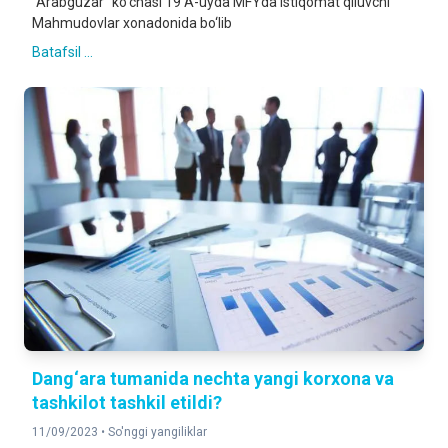
“Arabguzar” ko‘chasi 19 A-uyda MFYda istiqomat qiluvchi
Mahmudovlar xonadonida bo‘lib
Batafsil ...
Dang‘ara tumanida nechta yangi korxona va
tashkilot tashkil etildi?
11/09/2023 •
So'nggi yangiliklar