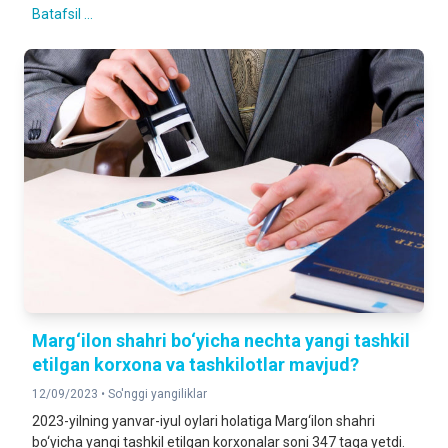
Batafsil ...
Marg‘ilon shahri bo‘yicha nechta yangi tashkil
etilgan korxona va tashkilotlar mavjud?
12/09/2023 •
So'nggi yangiliklar
2023-yilning yanvar-iyul oylari holatiga Marg‘ilon shahri
bo‘yicha yangi tashkil etilgan korxonalar soni 347 taga yetdi.