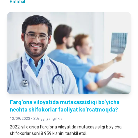
Batafsil ...
Farg‘ona viloyatida mutaxassisligi bo‘yicha
nechta shifokorlar faoliyat ko‘rsatmoqda?
12/09/2023 •
So'nggi yangiliklar
2022-yil oxiriga Farg‘ona viloyatida mutaxassisligi bo‘yicha
shifokorlar soni 8 959 kishini tashkil etdi.