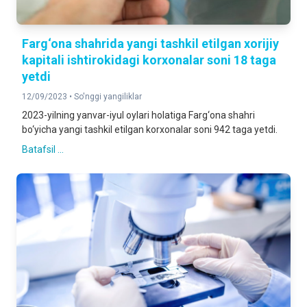
Farg‘ona shahrida yangi tashkil etilgan xorijiy
kapitali ishtirokidagi korxonalar soni 18 taga
yetdi
12/09/2023 •
So'nggi yangiliklar
2023-yilning yanvar-iyul oylari holatiga Farg‘ona shahri
bo‘yicha yangi tashkil etilgan korxonalar soni 942 taga yetdi.
Batafsil ...