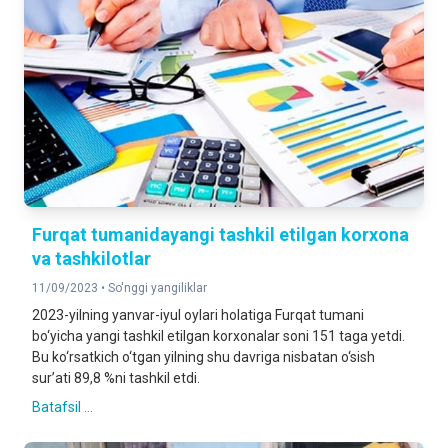
Furqat tumanidayangi tashkil etilgan korxona
va tashkilotlar
11/09/2023 •
So'nggi yangiliklar
2023-yilning yanvar-iyul oylari holatiga Furqat tumani
bo‘yicha yangi tashkil etilgan korxonalar soni 151 taga yetdi.
Bu ko‘rsatkich o‘tgan yilning shu davriga nisbatan o‘sish
sur’ati 89,8 %ni tashkil etdi.
Batafsil ...