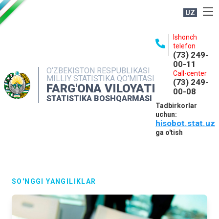
UZ
BOSHQARMA HAQIDA
Ishonch
telefon
OCHIQ MA'LUMOTLAR
(73) 249-
00-11
NASHRLAR
O‘ZBEKISTON RESPUBLIKASI
Call-center
MILLIY STATISTIKA QO‘MITASI
(73) 249-
INTERAKTIV XIZMATLAR
FARG'ONA VILOYATI
00-08
STATISTIKA BOSHQARMASI
MATBUOT XIZMATI
Tadbirkorlar
uchun:
MUROJAATLAR
hisobot.stat.uz
KONTAKTLAR
ga o'tish
SO'NGGI YANGILIKLAR