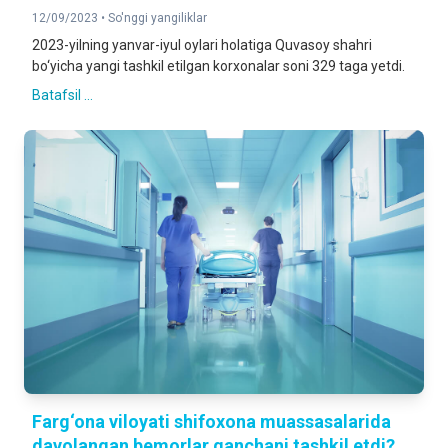
12/09/2023 •
So'nggi yangiliklar
2023-yilning yanvar-iyul oylari holatiga Quvasoy shahri
bo‘yicha yangi tashkil etilgan korxonalar soni 329 taga yetdi.
Batafsil ...
Farg‘ona viloyati shifoxona muassasalarida
davolangan bemorlar qanchani tashkil etdi?