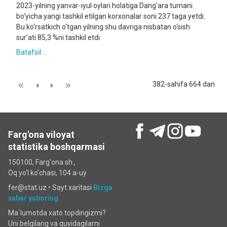
2023-yilning yanvar-iyul oylari holatiga Dang‘ara tumani
bo‘yicha yangi tashkil etilgan korxonalar soni 237 taga yetdi.
Bu ko‘rsatkich o‘tgan yilning shu davriga nisbatan o‘sish
sur’ati 85,3 %ni tashkil etdi.
Batafsil ...
382-sahifa 664 dan
Farg'ona viloyat
statistika boshqarmasi
150100, Farg'ona sh.,
Oq yo'l ko‘chаsi, 104 a-uy
fer@stat.uz •
Sayt xaritasi
Bizga
xabar yuboring
Ma`lumotda xato topdingizmi?
Uni belgilang va quyidagilarni