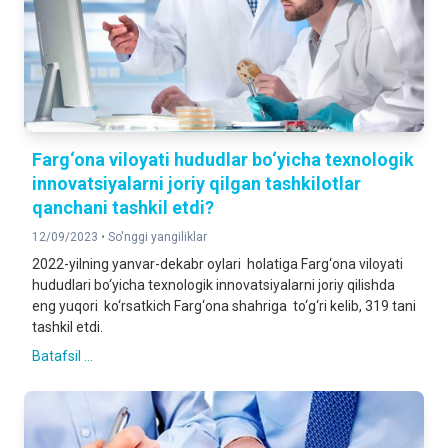
Farg‘ona viloyati hududlar bo‘yicha texnologik
innovatsiyalarni joriy qilgan tashkilotlar
qanchani tashkil etdi?
12/09/2023 •
So'nggi yangiliklar
2022-yilning yanvar-dekabr oylari holatiga Farg‘ona viloyati
hududlari bo‘yicha texnologik innovatsiyalarni joriy qilishda
eng yuqori ko‘rsatkich Farg‘ona shahriga to‘g‘ri kelib, 319 tani
tashkil etdi.
Batafsil ...