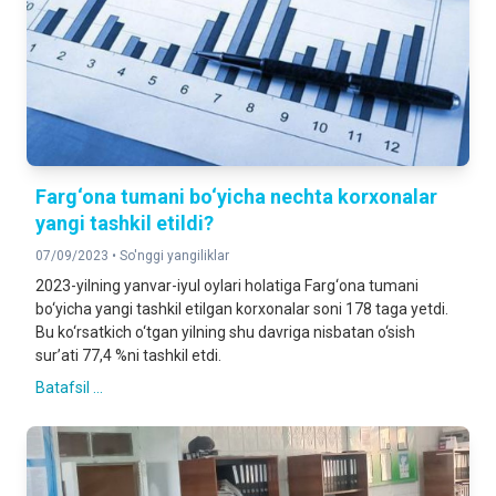
Farg‘ona tumani bo‘yicha nechta korxonalar
yangi tashkil etildi?
07/09/2023 •
So'nggi yangiliklar
2023-yilning yanvar-iyul oylari holatiga Farg‘ona tumani
bo‘yicha yangi tashkil etilgan korxonalar soni 178 taga yetdi.
Bu ko‘rsatkich o‘tgan yilning shu davriga nisbatan o‘sish
sur’ati 77,4 %ni tashkil etdi.
Batafsil ...