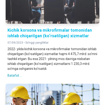
Kichik korxona va mikrofirmalar tomonidan
ishlab chiqarilgan (ko‘rsatilgan) xizmatlar
07/09/2023 •
So'nggi yangiliklar
2022- yilda kichik korxona va mikrofirmalar tomonidan ishlab
chiqarilgan (ko‘rsatilgan) xizmatlar hajmi 4 475,7 mlrd. so‘mni
tashkil etgan. Bu esa 2021- yilning mos davriga nisbatan
ishlab chiqarilgan (ko‘rsatilgan) xizmatlarni 1 230,3 mlrd.
so‘mga oshganini ko‘rsatdi.
Batafsil ...