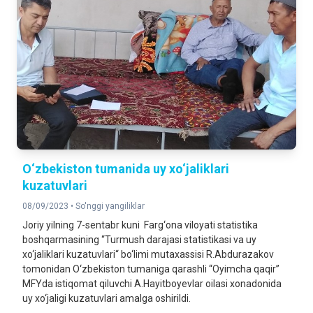
O‘zbekiston tumanida uy xo‘jaliklari
kuzatuvlari
08/09/2023 •
So'nggi yangiliklar
Joriy yilning 7-sentabr kuni Farg‘ona viloyati statistika
boshqarmasining “Turmush darajasi statistikasi va uy
xo‘jaliklari kuzatuvlari“ bo‘limi mutaxassisi R.Abdurazakov
tomonidan O‘zbekiston tumaniga qarashli “Oyimcha qaqir”
MFYda istiqomat qiluvchi A.Hayitboyevlar oilasi xonadonida
uy xo‘jaligi kuzatuvlari amalga oshirildi.