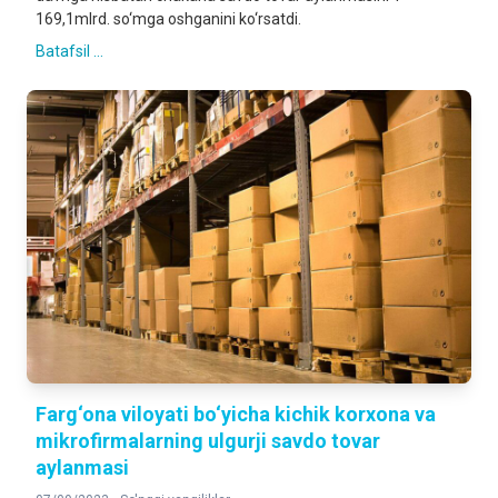
169,1mlrd. so‘mga oshganini ko‘rsatdi.
Batafsil ...
Farg‘ona viloyati bo‘yicha kichik korxona va
mikrofirmalarning ulgurji savdo tovar
aylanmasi