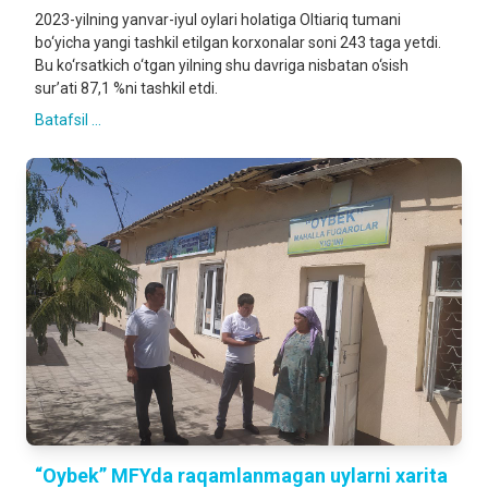
2023-yilning yanvar-iyul oylari holatiga Oltiariq tumani
bo‘yicha yangi tashkil etilgan korxonalar soni 243 taga yetdi.
Bu ko‘rsatkich o‘tgan yilning shu davriga nisbatan o‘sish
sur’ati 87,1 %ni tashkil etdi.
Batafsil ...
“Oybek” MFYda raqamlanmagan uylarni xarita