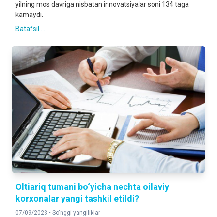
yilning mos davriga nisbatan innovatsiyalar soni 134 taga
kamaydi.
Batafsil ...
Oltiariq tumani bo‘yicha nechta oilaviy
korxonalar yangi tashkil etildi?
07/09/2023 •
So'nggi yangiliklar