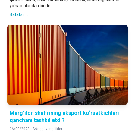
yo'nalishlaridan biridir.
Batafsil ...
Marg‘ilon shahrining eksport ko‘rsatkichlari
qanchani tashkil etdi?
06/09/2023 •
So'nggi yangiliklar