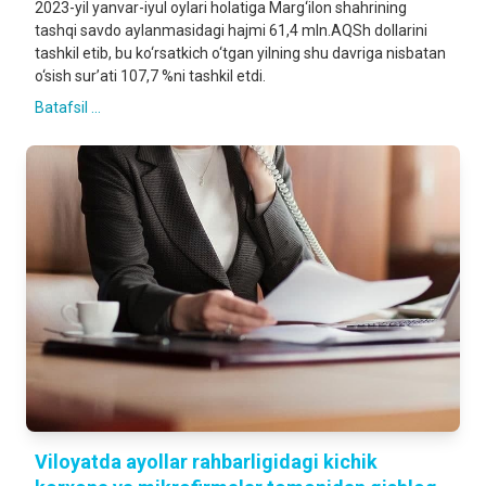
2023-yil yanvar-iyul oylari holatiga Marg‘ilon shahrining
tashqi savdo aylanmasidagi hajmi 61,4 mln.AQSh dollarini
tashkil etib, bu ko‘rsatkich o‘tgan yilning shu davriga nisbatan
o‘sish sur’ati 107,7 %ni tashkil etdi.
Batafsil ...
Viloyatda ayollar rahbarligidagi kichik