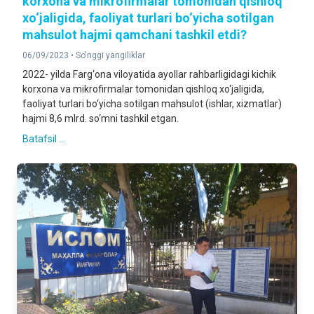
korxona va mikrofirmalar tomonidan qishloq
xo‘jaligida, faoliyat turlari bo‘yicha sotilgan
mahsulot hajmi qamchani tashkil etdi?
06/09/2023 •
So'nggi yangiliklar
2022- yilda Farg‘ona viloyatida ayollar rahbarligidagi kichik
korxona va mikrofirmalar tomonidan qishloq xo‘jaligida,
faoliyat turlari bo‘yicha sotilgan mahsulot (ishlar, xizmatlar)
hajmi 8,6 mlrd. so‘mni tashkil etgan.
Batafsil ...