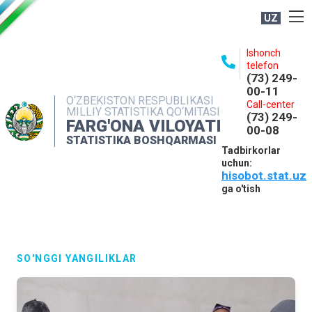
UZ
BOSHQARMA HAQIDA
Ishonch
telefon
OCHIQ MA'LUMOTLAR
(73) 249-
00-11
NASHRLAR
O‘ZBEKISTON RESPUBLIKASI
Call-center
MILLIY STATISTIKA QO‘MITASI
(73) 249-
INTERAKTIV XIZMATLAR
FARG'ONA VILOYATI
00-08
STATISTIKA BOSHQARMASI
MATBUOT XIZMATI
Tadbirkorlar
uchun:
MUROJAATLAR
hisobot.stat.uz
KONTAKTLAR
ga o'tish
SO'NGGI YANGILIKLAR