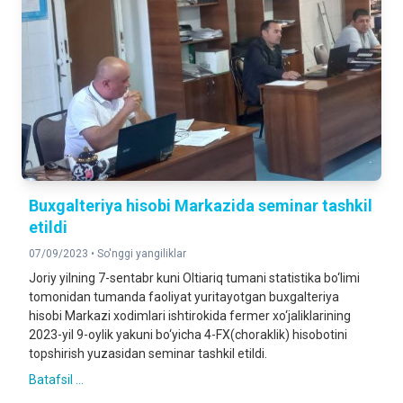
Buxgalteriya hisobi Markazida seminar tashkil
etildi
07/09/2023 •
So'nggi yangiliklar
Joriy yilning 7-sentabr kuni Oltiariq tumani statistika bo‘limi
tomonidan tumanda faoliyat yuritayotgan buxgalteriya
hisobi Markazi xodimlari ishtirokida fermer xo‘jaliklarining
2023-yil 9-oylik yakuni bo‘yicha 4-FX(choraklik) hisobotini
topshirish yuzasidan seminar tashkil etildi.
Batafsil ...