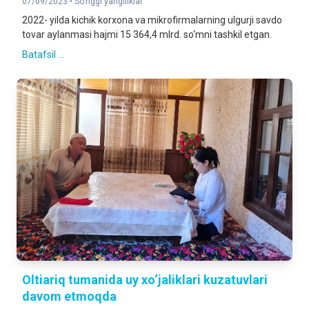
07/09/2023 •
So'nggi yangiliklar
2022- yilda kichik korxona va mikrofirmalarning ulgurji savdo
tovar aylanmasi hajmi 15 364,4 mlrd. so‘mni tashkil etgan.
Batafsil ...
Oltiariq tumanida uy xo‘jaliklari kuzatuvlari
davom etmoqda