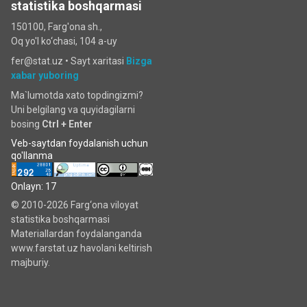
statistika boshqarmasi
150100, Farg'ona sh.,
Oq yo'l ko‘chаsi, 104 a-uy
fer@stat.uz •
Sayt xaritasi
Bizga
xabar yuboring
Ma`lumotda xato topdingizmi?
Uni belgilang va quyidagilarni
bosing
Ctrl + Enter
Veb-saytdan foydalanish uchun
qo'llanma
Onlayn: 17
© 2010-2026 Farg‘ona viloyat
statistika boshqarmasi
Materiallardan foydalanganda
www.farstat.uz havolani keltirish
majburiy.