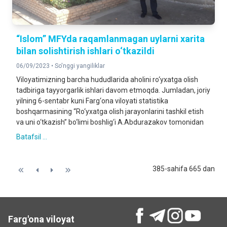
“Islom” MFYda raqamlanmagan uylarni xarita
bilan solishtirish ishlari o‘tkazildi
06/09/2023 •
So'nggi yangiliklar
Viloyatimizning barcha hududlarida aholini ro‘yxatga olish
tadbiriga tayyorgarlik ishlari davom etmoqda. Jumladan, joriy
yilning 6-sentabr kuni Farg‘ona viloyati statistika
boshqarmasining “Ro‘yxatga olish jarayonlarini tashkil etish
va uni o‘tkazish” bo‘limi boshlig‘i A.Abdurazakov tomonidan
Batafsil ...
385-sahifa 665 dan
Farg'ona viloyat