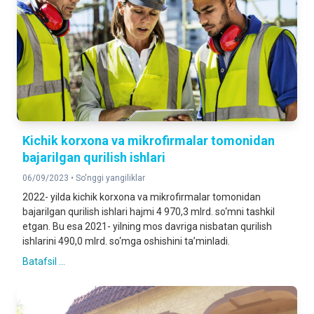
Kichik korxona va mikrofirmalar tomonidan
bajarilgan qurilish ishlari
06/09/2023 •
So'nggi yangiliklar
2022- yilda kichik korxona va mikrofirmalar tomonidan
bajarilgan qurilish ishlari hajmi 4 970,3 mlrd. so‘mni tashkil
etgan. Bu esa 2021- yilning mos davriga nisbatan qurilish
ishlarini 490,0 mlrd. so‘mga oshishini ta’minladi.
Batafsil ...