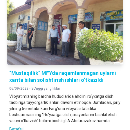
“Mustaqillik” MFYda raqamlanmagan uylarni
xarita bilan solishtirish ishlari o‘tkazildi
06/09/2023 •
So'nggi yangiliklar
Viloyatimizning barcha hududlarida aholini ro‘yxatga olish
tadbiriga tayyorgarlik ishlari davom etmoqda. Jumladan, joriy
yilning 6-sentabr kuni Farg‘ona viloyati statistika
boshqarmasining “Ro‘yxatga olish jarayonlarini tashkil etish
va uni o‘tkazish” bo‘limi boshlig‘i A.Abdurazakov hamda
Batafsil ...