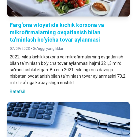
Farg‘ona viloyatida kichik korxona va
mikrofirmalarning ovqatlanish bilan
ta’minlash bo‘yicha tovar aylanmasi
07/09/2023 •
So'nggi yangiliklar
2022- yilda kichik korxona va mikrofirmalarning ovqatlanish
bilan ta’minlash bo‘yicha tovar aylanmasi hajmi 321,3 mlrd.
so‘mni tashkil etgan. Bu esa 2021- yilning mos davriga
nisbatan ovqatlanish bilan ta’minlash tovar aylanmasini 73,2
mlrd. so‘mga ko’payishiga erishildi.
Batafsil ...