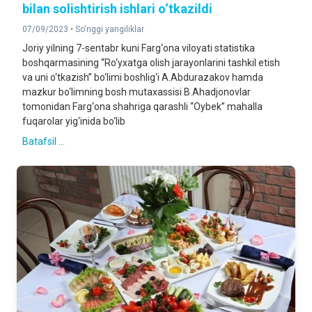
bilan solishtirish ishlari o‘tkazildi
07/09/2023 •
So'nggi yangiliklar
Joriy yilning 7-sentabr kuni Farg‘ona viloyati statistika
boshqarmasining “Ro‘yxatga olish jarayonlarini tashkil etish
va uni o‘tkazish” bo‘limi boshlig‘i A.Abdurazakov hamda
mazkur bo‘limning bosh mutaxassisi B.Ahadjonovlar
tomonidan Farg‘ona shahriga qarashli “Oybek” mahalla
fuqarolar yig‘inida bo‘lib
Batafsil ...