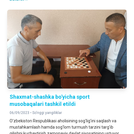
Shaxmat-shashka bo'yicha sport
musobaqalari tashkil etildi
06/09/2023 •
So'nggi yangiliklar
O'zbekiston Respublikasi aholisining sog'lig'ini saqlash va
mustahkamlash hamda sog'lom turmush tarzini targ'ib
qilishni kuchaytirish zamonaviy davlat siyosatining ustuvor