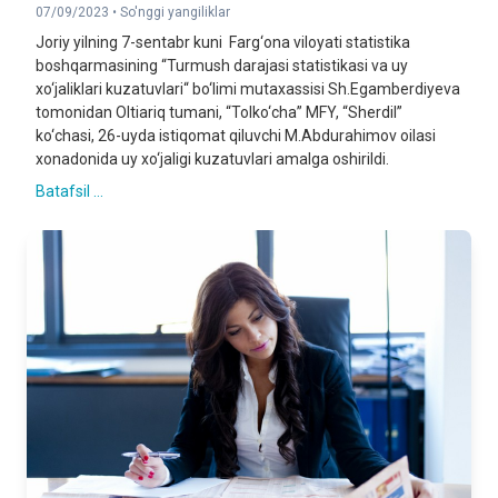
07/09/2023 •
So'nggi yangiliklar
Joriy yilning 7-sentabr kuni Farg‘ona viloyati statistika
boshqarmasining “Turmush darajasi statistikasi va uy
xo‘jaliklari kuzatuvlari“ bo‘limi mutaxassisi Sh.Egamberdiyeva
tomonidan Oltiariq tumani, “Tolko‘cha” MFY, “Sherdil”
ko‘chasi, 26-uyda istiqomat qiluvchi M.Abdurahimov oilasi
xonadonida uy xo‘jaligi kuzatuvlari amalga oshirildi.
Batafsil ...