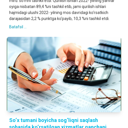
mlrd. so‘mni tashkil etdi. Qurilish ishlari 2022- yilning yanvar
oyiga nisbatan 89,4 %ni tashkil etib, jami qurilish ishlari
hajmidagi ulushi 2022- yilning mos davridagi ko‘rsatkich
darajasidan 2,2 % punktga ko‘payib, 10,3 %ni tashkil etdi.
Batafsil ...
So‘x tumani boyicha sog‘liqni saqlash
sohasida ko‘rsatilgan xizmatlar qanchani