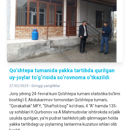
Qo‘shtepa tumanida yakka tartibda qurilgan
uy-joylar to‘g‘risida so‘rovnoma o‘tkazildi
27/02/2023 •
So'nggi yangiliklar
Joriy yilning 24-fevral kuni Qo‘shtepa tumani statistika bo‘limi
boshlig‘i E.Abdukarimov tomonidan Qo‘shtepa tumani,
“Qorakaltak” MFY, “Shaftoli bog‘” ko‘chasi, 4 “A” hamda 135-
uy sohiblari H.Qurbonov va A.Mahmudovlar ishtirokida xo‘jalik
usulida qurilgan, ya’ni pudrat tashkiloti jalb qilinmagan holda
yakka tartibdagi uy-joylarning tanlanma kuzatuvi ishlari olib