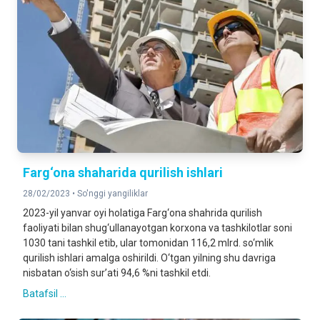
Farg‘ona shaharida qurilish ishlari
28/02/2023 •
So'nggi yangiliklar
2023-yil yanvar oyi holatiga Farg‘ona shahrida qurilish
faoliyati bilan shug‘ullanayotgan korxona va tashkilotlar soni
1030 tani tashkil etib, ular tomonidan 116,2 mlrd. so‘mlik
qurilish ishlari amalga oshirildi. O‘tgan yilning shu davriga
nisbatan o‘sish sur’ati 94,6 %ni tashkil etdi.
Batafsil ...