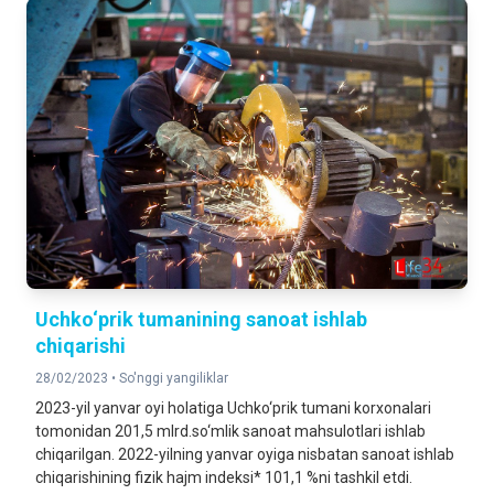
Uchko‘prik tumanining sanoat ishlab
chiqarishi
28/02/2023 •
So'nggi yangiliklar
2023-yil yanvar oyi holatiga Uchko‘prik tumani korxonalari
tomonidan 201,5 mlrd.so‘mlik sanoat mahsulotlari ishlab
chiqarilgan. 2022-yilning yanvar oyiga nisbatan sanoat ishlab
chiqarishining fizik hajm indeksi* 101,1 %ni tashkil etdi.