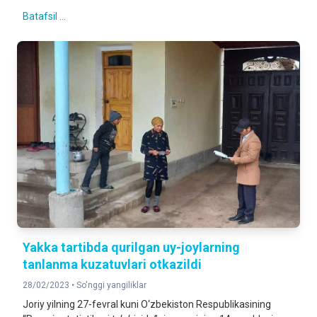
Batafsil ...
Yakka tartibda qurilgan uy-joylarning
tanlanma kuzatuvlari otkazildi
28/02/2023 •
So'nggi yangiliklar
Joriy yilning 27-fevral kuni O‘zbekiston Respublikasining