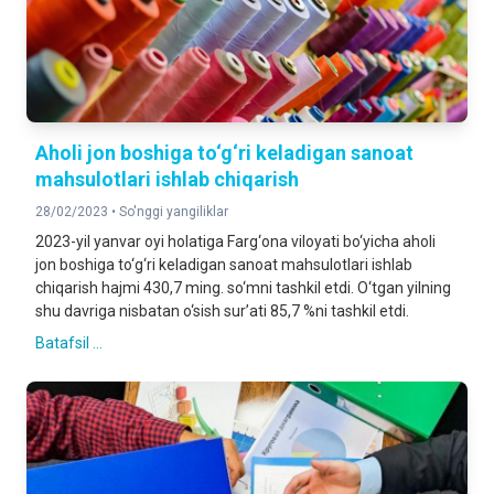
Aholi jon boshiga to‘g‘ri keladigan sanoat
mahsulotlari ishlab chiqarish
28/02/2023 •
So'nggi yangiliklar
2023-yil yanvar oyi holatiga Farg‘ona viloyati bo‘yicha aholi
jon boshiga to‘g‘ri keladigan sanoat mahsulotlari ishlab
chiqarish hajmi 430,7 ming. so‘mni tashkil etdi. O‘tgan yilning
shu davriga nisbatan o‘sish sur’ati 85,7 %ni tashkil etdi.
Batafsil ...