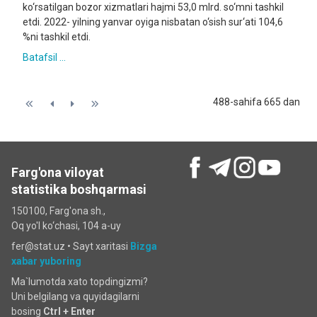
ko‘rsatilgan bozor xizmatlari hajmi 53,0 mlrd. so‘mni tashkil
etdi. 2022- yilning yanvar oyiga nisbatan o‘sish sur‘ati 104,6
%ni tashkil etdi.
Batafsil ...
488-sahifa 665 dan
Farg'ona viloyat
statistika boshqarmasi
150100, Farg'ona sh.,
Oq yo'l ko‘chаsi, 104 a-uy
fer@stat.uz •
Sayt xaritasi
Bizga
xabar yuboring
Ma`lumotda xato topdingizmi?
Uni belgilang va quyidagilarni
bosing
Ctrl + Enter