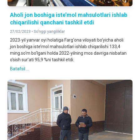
Aholi jon boshiga iste’mol mahsulotlari ishlab
chiqarilishi qanchani tashkil etdi
27/02/2023 •
So'nggi yangiliklar
2023-yil yanvar oyi holatiga Farg‘ona viloyati bo‘yicha aholi
jon boshiga iste’mol mahsulotlari ishlab chiqarilishi 133,4
ming.so‘m bo‘lgani holda 2022-yilning mos davriga nisbatan
o‘sish sur’ati 95,9 %ni tashkil etdi.
Batafsil ...