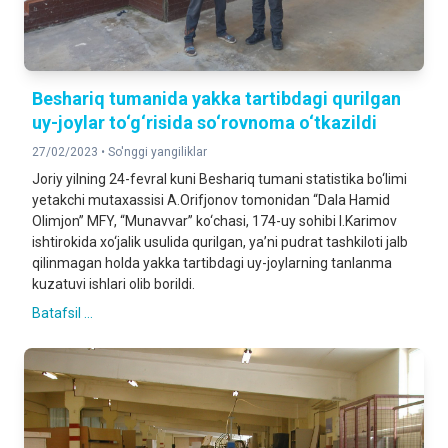
Beshariq tumanida yakka tartibdagi qurilgan
uy-joylar to‘g‘risida so‘rovnoma o‘tkazildi
27/02/2023 •
So'nggi yangiliklar
Joriy yilning 24-fevral kuni Beshariq tumani statistika bo‘limi
yetakchi mutaxassisi A.Orifjonov tomonidan “Dala Hamid
Olimjon” MFY, “Munavvar” ko‘chasi, 174-uy sohibi I.Karimov
ishtirokida xo‘jalik usulida qurilgan, ya’ni pudrat tashkiloti jalb
qilinmagan holda yakka tartibdagi uy-joylarning tanlanma
kuzatuvi ishlari olib borildi.
Batafsil ...