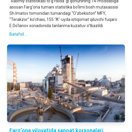
“Rasmiy statistikasi to‘g‘risida”gi qonunining 14-moddasiga
asosan Farg‘ona tumani statistika bo‘limi bosh mutaxassisi
Sh.Imatov tomonidan tumandagi “O‘zbekiston” MFY,
“Terakzor” ko‘chasi, 155 "A"-uyda istiqomat qiluvchi fuqaro
E.Do‘lanov xonadonida tanlanma kuzatuv o‘tkazildi.
Batafsil ...
Farg‘ona viloyatida sanoat korxonalari