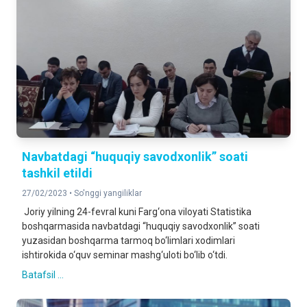
Navbatdagi “huquqiy savodxonlik” soati
tashkil etildi
27/02/2023 •
So'nggi yangiliklar
Joriy yilning 24-fevral kuni Farg‘ona viloyati Statistika
boshqarmasida navbatdagi “huquqiy savodxonlik” soati
yuzasidan boshqarma tarmoq bo‘limlari xodimlari
ishtirokida o‘quv seminar mashg‘uloti bo‘lib o‘tdi.
Batafsil ...