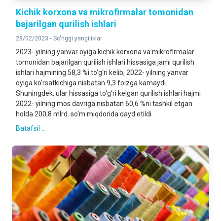
Kichik korxona va mikrofirmalar tomonidan
bajarilgan qurilish ishlari
28/02/2023 •
So'nggi yangiliklar
2023- yilning yanvar oyiga kichik korxona va mikrofirmalar
tomonidan bajarilgan qurilish ishlari hissasiga jami qurilish
ishlari hajmining 58,3 %i to‘g‘ri kelib, 2022- yilning yanvar
oyiga ko‘rsatkichiga nisbatan 9,3 foizga kamaydi.
Shuningdek, ular hissasiga to‘g‘ri kelgan qurilish ishlari hajmi
2022- yilning mos davriga nisbatan 60,6 %ni tashkil etgan
holda 200,8 mlrd. so‘m miqdorida qayd etildi.
Batafsil ...