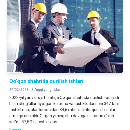
Qo‘qon shahrida qurilish ishlari
27/02/2023 •
So'nggi yangiliklar
2023-yil yanvar oyi holatiga Qo‘qon shahrida qurilish faoliyati
bilan shug‘ullanayotgan korxona va tashkilotlar soni 347 tani
tashkil etib, ular tomonidan 34,6 mlrd. so‘mlik qurilish ishlari
amalga oshirildi. O‘tgan yilning shu davriga nisbatan o‘sish
sur’ati 87,5 %ni tashkil etdi.