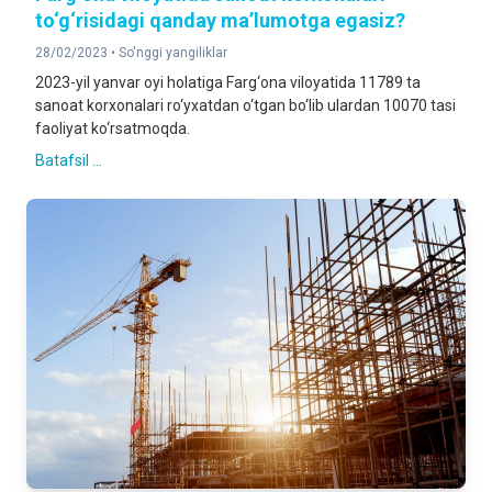
to‘g‘risidagi qanday ma’lumotga egasiz?
28/02/2023 •
So'nggi yangiliklar
2023-yil yanvar oyi holatiga Farg‘ona viloyatida 11789 ta
sanoat korxonalari ro‘yxatdan o‘tgan bo‘lib ulardan 10070 tasi
faoliyat ko‘rsatmoqda.
Batafsil ...