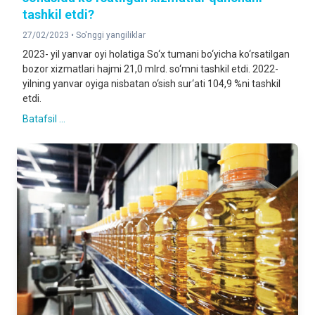
tashkil etdi?
27/02/2023 •
So'nggi yangiliklar
2023- yil yanvar oyi holatiga So‘x tumani bo‘yicha ko‘rsatilgan
bozor xizmatlari hajmi 21,0 mlrd. so‘mni tashkil etdi. 2022-
yilning yanvar oyiga nisbatan o‘sish sur‘ati 104,9 %ni tashkil
etdi.
Batafsil ...