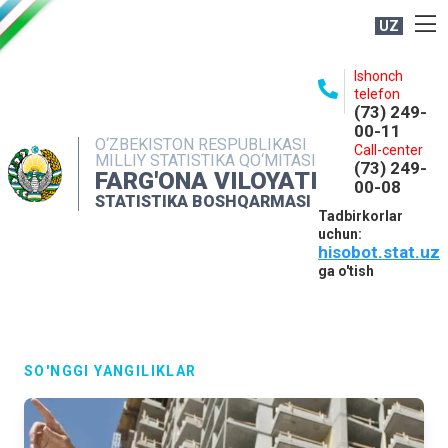
UZ
BOSHQARMA HAQIDA
Ishonch
telefon
OCHIQ MA'LUMOTLAR
(73) 249-
00-11
NASHRLAR
O‘ZBEKISTON RESPUBLIKASI
Call-center
MILLIY STATISTIKA QO‘MITASI
(73) 249-
INTERAKTIV XIZMATLAR
FARG'ONA VILOYATI
00-08
STATISTIKA BOSHQARMASI
MATBUOT XIZMATI
Tadbirkorlar
uchun:
MUROJAATLAR
hisobot.stat.uz
KONTAKTLAR
ga o'tish
SO'NGGI YANGILIKLAR