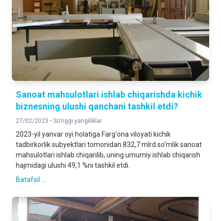
Sanoat mahsulotlari ishlab chiqarishda kichik
biznesning ulushi qanchani tashkil etdi?
27/02/2023 •
So'nggi yangiliklar
2023-yil yanvar oyi holatiga Farg‘ona viloyati kichik
tadbirkorlik subyektlari tomonidan 832,7 mlrd.so‘mlik sanoat
mahsulotlari ishlab chiqarilib, uning umumiy ishlab chiqarish
hajmidagi ulushi 49,1 %ni tashkil etdi.
Batafsil ...