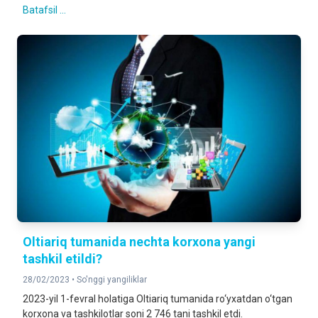
Batafsil ...
Oltiariq tumanida nechta korxona yangi
tashkil etildi?
28/02/2023 •
So'nggi yangiliklar
2023-yil 1-fevral holatiga Oltiariq tumanida ro‘yxatdan o‘tgan
korxona va tashkilotlar soni 2 746 tani tashkil etdi.