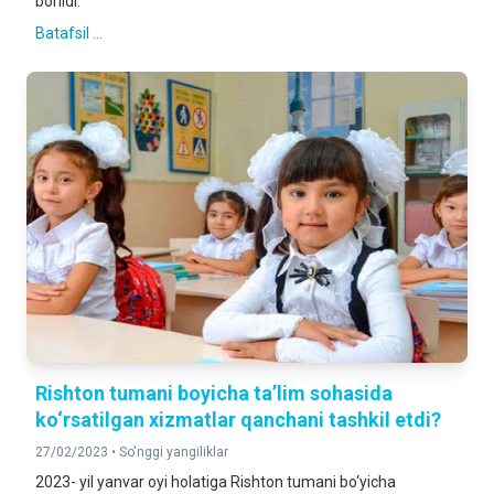
borildi.
Batafsil ...
Rishton tumani boyicha ta’lim sohasida
ko‘rsatilgan xizmatlar qanchani tashkil etdi?
27/02/2023 •
So'nggi yangiliklar
2023- yil yanvar oyi holatiga Rishton tumani bo‘yicha