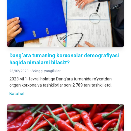
Dang‘ara tumaning korxonalar demografiyasi
haqida nimalarni bilasiz?
28/02/2023 •
So'nggi yangiliklar
2023-yil 1-fevral holatiga Dang‘ara tumanida ro‘yxatdan
o‘tgan korxona va tashkilotlar soni 2 789 tani tashkil etdi.
Batafsil ...