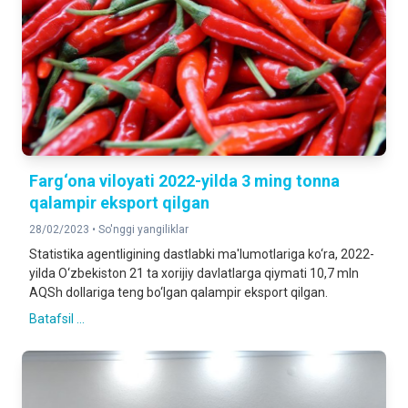
Farg‘ona viloyati 2022-yilda 3 ming tonna
qalampir eksport qilgan
28/02/2023 •
So'nggi yangiliklar
Statistika agentligining dastlabki ma'lumotlariga ko‘ra, 2022-
yilda O‘zbekiston 21 ta xorijiy davlatlarga qiymati 10,7 mln
AQSh dollariga teng bo‘lgan qalampir eksport qilgan.
Batafsil ...