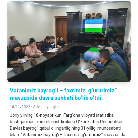
Vatanimiz bayrog‘i – faxrimiz, g‘ururimiz”
mavzusida davra suhbati bo‘lib o‘tdi.
18/11/2022 •
So'nggi yangiliklar
Joriy yilning 18-noyabr kuni Farg‘ona viloyati statistika
boshqarmasi xodimlari ishtirokida O‘zbekiston Respublikasi
Davlat bayrog‘i qabul qilinganligining 31-yilligi munosabati
bilan “Vatanimiz bayrog‘i – faxrimiz, g‘ururimiz” mavzusida