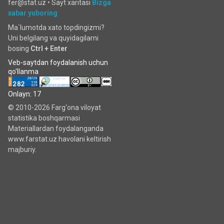
fer@stat.uz •
Sayt xaritasi
Bizga
xabar yuboring
Ma`lumotda xato topdingizmi?
Uni belgilang va quyidagilarni
bosing
Ctrl + Enter
Veb-saytdan foydalanish uchun
qo'llanma
Onlayn: 17
© 2010-2026 Farg‘ona viloyat
statistika boshqarmasi
Materiallardan foydalanganda
www.farstat.uz havolani keltirish
majburiy.