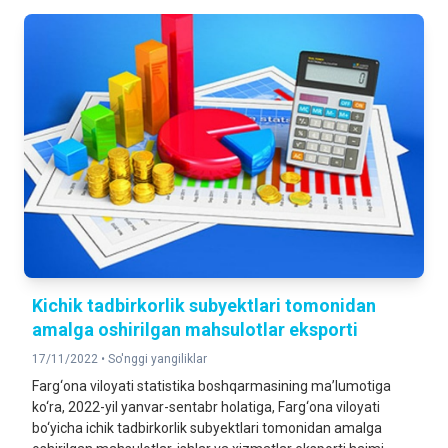
Kichik tadbirkorlik subyektlari tomonidan
amalga oshirilgan mahsulotlar eksporti
17/11/2022 •
So'nggi yangiliklar
Farg‘ona viloyati statistika boshqarmasining ma’lumotiga
ko‘ra, 2022-yil yanvar-sentabr holatiga, Farg‘ona viloyati
bo‘yicha ichik tadbirkorlik subyektlari tomonidan amalga