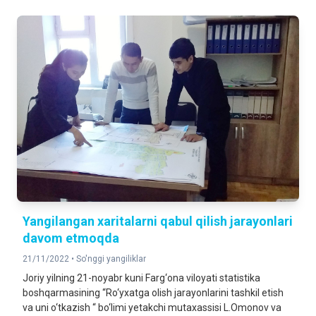
Yangilangan xaritalarni qabul qilish jarayonlari
davom etmoqda
21/11/2022 •
So'nggi yangiliklar
Joriy yilning 21-noyabr kuni Farg‘ona viloyati statistika
boshqarmasining “Ro‘yxatga olish jarayonlarini tashkil etish
va uni o‘tkazish “ bo‘limi yetakchi mutaxassisi L.Omonov va