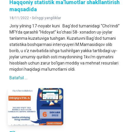
Haqqoniy statistik ma’lumotlar shakllantirish
maqsadida
18/11/2022 •
So'nggi yangiliklar
Joriy yilning 17-noyabr kuni Bag‘dod tumanidagi “Cho‘rindi”
MFYda qarashli “Hidoyat” ko‘chasi 58- xonadon uy-joylar
tanlanma kuzatuviga tushgan. Kuzatuvni Bag‘dod tumani
statistika boshqarmasi intervyuyeri M.Mamasidiqov olib
borib, u o‘z navbatida ishga tushirilgan yakka tartibdagi uy-
joylar umumiy qurilish osti maydonining 1kv/m qiymatini
hisoblash uchun zarur bo‘lgan moddiy va mehnat resurslari
miqdori haqidagi ma’lumotlarni oldi.
Batafsil ...