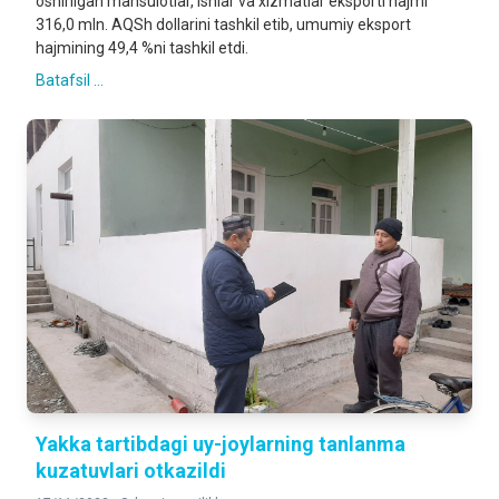
oshirilgan mahsulotlar, ishlar va xizmatlar eksporti hajmi
316,0 mln. AQSh dollarini tashkil etib, umumiy eksport
hajmining 49,4 %ni tashkil etdi.
Batafsil ...
Yakka tartibdagi uy-joylarning tanlanma
kuzatuvlari otkazildi