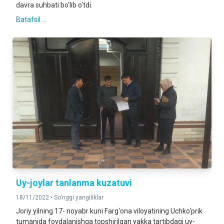
davra suhbati bo‘lib o‘tdi.
Batafsil ...
Uy-joylar tanlanma kuzatuvi
18/11/2022 •
So'nggi yangiliklar
Joriy yilning 17- noyabr kuni Farg‘ona viloyatining Uchko‘prik
tumanida foydalanishga topshirilgan yakka tartibdagi uy-