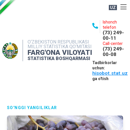
UZ
BOSHQARMA HAQIDA
Ishonch
telefon
OCHIQ MA'LUMOTLAR
(73) 249-
00-11
NASHRLAR
O‘ZBEKISTON RESPUBLIKASI
Call-center
MILLIY STATISTIKA QO‘MITASI
(73) 249-
INTERAKTIV XIZMATLAR
FARG'ONA VILOYATI
00-08
STATISTIKA BOSHQARMASI
MATBUOT XIZMATI
Tadbirkorlar
uchun:
MUROJAATLAR
hisobot.stat.uz
KONTAKTLAR
ga o'tish
SO'NGGI YANGILIKLAR