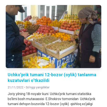
Uchko‘prik tumani 12-bozor (oylik) tanlanma
kuzatuvlari o‘tkazildi
21/11/2022 •
So'nggi yangiliklar
Joriy yilning 18-noyabr kuni Uchko‘prik tumani statistika
bo‘limi bosh mutaxassisi E.Shokirov tomonidan Uchko‘prik
tumani dehqon bozorida 12-bozor (oylik) qishloq xo‘jaligi