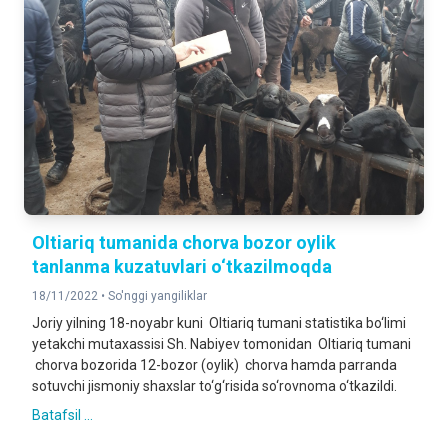
Oltiariq tumanida chorva bozor oylik
tanlanma kuzatuvlari o‘tkazilmoqda
18/11/2022 •
So'nggi yangiliklar
Joriy yilning 18-noyabr kuni Oltiariq tumani statistika bo‘limi
yetakchi mutaxassisi Sh. Nabiyev tomonidan Oltiariq tumani
chorva bozorida 12-bozor (oylik) chorva hamda parranda
sotuvchi jismoniy shaxslar to‘g‘risida so‘rovnoma o‘tkazildi.
Batafsil ...