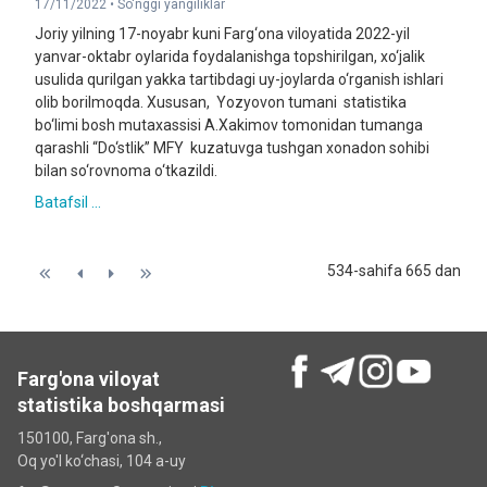
17/11/2022 •
So'nggi yangiliklar
Joriy yilning 17-noyabr kuni Farg‘ona viloyatida 2022-yil
yanvar-oktabr oylarida foydalanishga topshirilgan, xo‘jalik
usulida qurilgan yakka tartibdagi uy-joylarda o‘rganish ishlari
olib borilmoqda. Xususan, Yozyovon tumani statistika
bo‘limi bosh mutaxassisi A.Xakimov tomonidan tumanga
qarashli “Do‘stlik” MFY kuzatuvga tushgan xonadon sohibi
bilan so‘rovnoma o‘tkazildi.
Batafsil ...
534-sahifa 665 dan
Farg'ona viloyat
statistika boshqarmasi
150100, Farg'ona sh.,
Oq yo'l ko‘chаsi, 104 a-uy