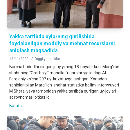
Yakka tartibda uylarning qurilishida
foydalanilgan moddiy va mehnat resurslarni
aniqlash maqsadida
18/11/2022 •
So'nggi yangiliklar
Barcha hududlar singari joriy yilning 18-noyabr kuni Marg‘ilon
shahrining “Orol bo‘yi” mahalla fuqarolar yig‘inidagi Al-
Farg‘oniy ko‘cha 297 uy kuzatuvga tushgan. Xonadon
sohiblari bilan Marg‘ilon shahar statistika bo‘limi intervyuyeri
M.Sheraliyeva tomonidan yakka tartibda qurilgan uy-joylari
so‘rovnomasi o‘tkazildi.
Batafsil ...