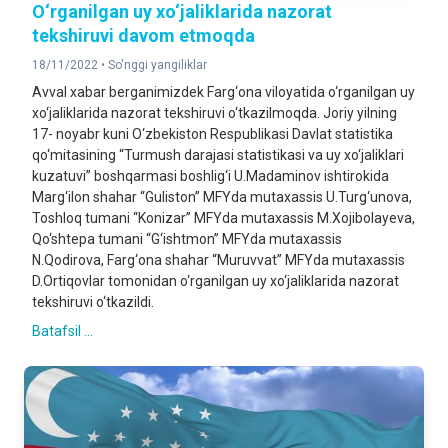
O‘rganilgan uy xo‘jaliklarida nazorat
tekshiruvi davom etmoqda
18/11/2022 •
So'nggi yangiliklar
Avval xabar berganimizdek Farg‘ona viloyatida o‘rganilgan uy
xo‘jaliklarida nazorat tekshiruvi o‘tkazilmoqda. Joriy yilning
17- noyabr kuni O‘zbekiston Respublikasi Davlat statistika
qo‘mitasining “Turmush darajasi statistikasi va uy xo‘jaliklari
kuzatuvi” boshqarmasi boshlig‘i U.Madaminov ishtirokida
Marg‘ilon shahar “Guliston” MFYda mutaxassis U.Turg‘unova,
Toshloq tumani “Konizar” MFYda mutaxassis M.Xojibolayeva,
Qo‘shtepa tumani “G‘ishtmon” MFYda mutaxassis
N.Qodirova, Farg‘ona shahar “Muruvvat” MFYda mutaxassis
D.Ortiqovlar tomonidan o‘rganilgan uy xo‘jaliklarida nazorat
tekshiruvi o‘tkazildi.
Batafsil ...