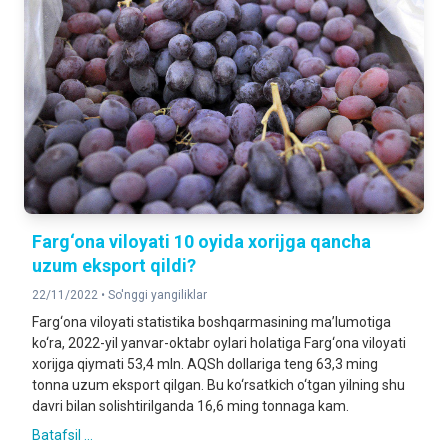
Farg‘ona viloyati 10 oyida xorijga qancha
uzum eksport qildi?
22/11/2022 •
So'nggi yangiliklar
Farg‘ona viloyati statistika boshqarmasining ma’lumotiga
ko‘ra, 2022-yil yanvar-oktabr oylari holatiga Farg‘ona viloyati
xorijga qiymati 53,4 mln. AQSh dollariga teng 63,3 ming
tonna uzum eksport qilgan. Bu ko‘rsatkich o‘tgan yilning shu
davri bilan solishtirilganda 16,6 ming tonnaga kam.
Batafsil ...