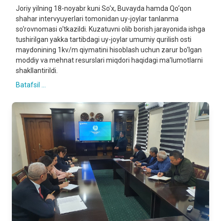
Joriy yilning 18-noyabr kuni So‘x, Buvayda hamda Qo‘qon
shahar intervyuyerlari tomonidan uy-joylar tanlanma
so‘rovnomasi o‘tkazildi. Kuzatuvni olib borish jarayonida ishga
tushirilgan yakka tartibdagi uy-joylar umumiy qurilish osti
maydonining 1kv/m qiymatini hisoblash uchun zarur bo‘lgan
moddiy va mehnat resurslari miqdori haqidagi ma’lumotlarni
shakllantirildi.
Batafsil ...