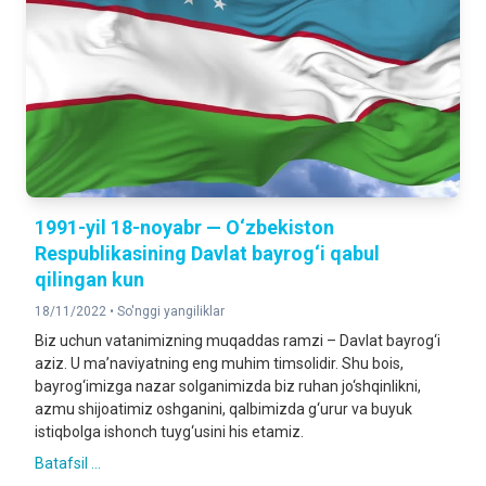
1991-yil 18-noyabr — O‘zbekiston
Respublikasining Davlat bayrog‘i qabul
qilingan kun
18/11/2022 •
So'nggi yangiliklar
Biz uchun vatanimizning muqaddas ramzi – Davlat bayrog‘i
aziz. U ma’naviyatning eng muhim timsolidir. Shu bois,
bayrog‘imizga nazar solganimizda biz ruhan jo‘shqinlikni,
azmu shijoatimiz oshganini, qalbimizda g‘urur va buyuk
istiqbolga ishonch tuyg‘usini his etamiz.
Batafsil ...