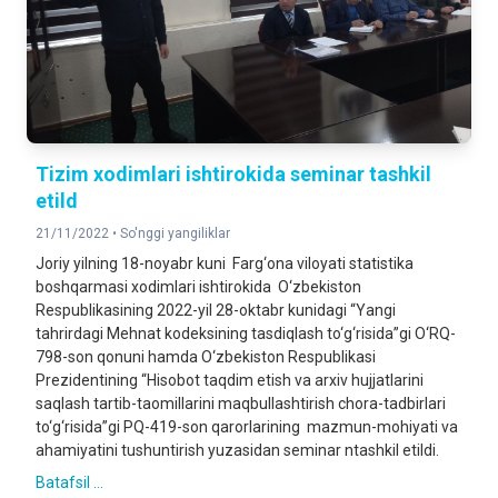
Tizim xodimlari ishtirokida seminar tashkil
etild
21/11/2022 •
So'nggi yangiliklar
Joriy yilning 18-noyabr kuni Farg‘ona viloyati statistika
boshqarmasi xodimlari ishtirokida O‘zbekiston
Respublikasining 2022-yil 28-oktabr kunidagi “Yangi
tahrirdagi Mehnat kodeksining tasdiqlash to‘g‘risida”gi O‘RQ-
798-son qonuni hamda O‘zbekiston Respublikasi
Prezidentining “Hisobot taqdim etish va arxiv hujjatlarini
saqlash tartib-taomillarini maqbullashtirish chora-tadbirlari
to‘g‘risida”gi PQ-419-son qarorlarining mazmun-mohiyati va
ahamiyatini tushuntirish yuzasidan seminar ntashkil etildi.
Batafsil ...