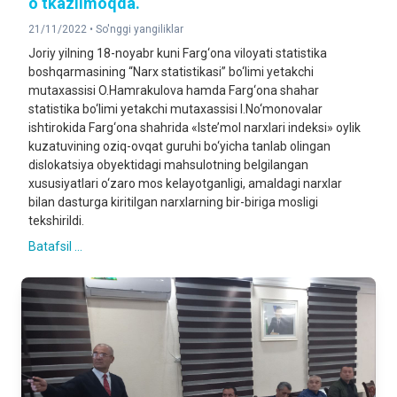
o‘tkazilmoqda.
21/11/2022 •
So'nggi yangiliklar
Joriy yilning 18-noyabr kuni Farg‘ona viloyati statistika
boshqarmasining “Narx statistikasi” bo‘limi yetakchi
mutaxassisi O.Hamrakulova hamda Farg‘ona shahar
statistika bo‘limi yetakchi mutaxassisi I.No‘monovalar
ishtirokida Farg‘ona shahrida «Iste’mol narxlari indeksi» oylik
kuzatuvining oziq-ovqat guruhi bo‘yicha tanlab olingan
dislokatsiya obyektidagi mahsulotning belgilangan
xususiyatlari o‘zaro mos kelayotganligi, amaldagi narxlar
bilan dasturga kiritilgan narxlarning bir-biriga mosligi
tekshirildi.
Batafsil ...