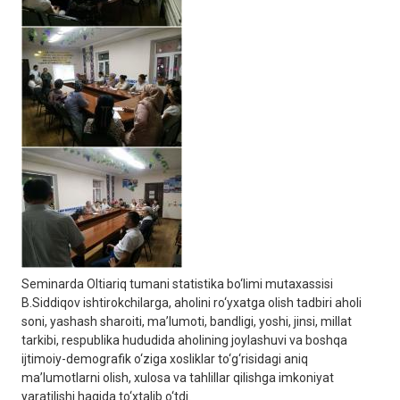
Seminarda Oltiariq tumani statistika bo‘limi mutaxassisi
B.Siddiqov ishtirokchilarga, aholini ro‘yxatga olish tadbiri aholi
soni, yashash sharoiti, ma’lumoti, bandligi, yoshi, jinsi, millat
tarkibi, respublika hududida aholining joylashuvi va boshqa
ijtimoiy-demografik o‘ziga xosliklar to‘g‘risidagi aniq
ma’lumotlarni olish, xulosa va tahlillar qilishga imkoniyat
yaratilishi haqida to‘xtalib o‘tdi.