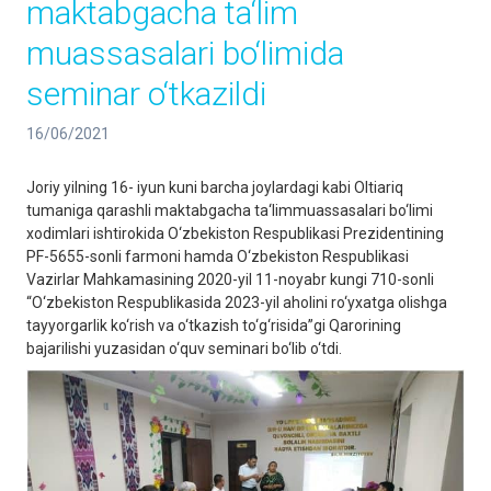
maktabgacha ta‘lim
muassasalari bo‘limida
seminar o‘tkazildi
16/06/2021
Joriy yilning 16- iyun kuni barcha joylardagi kabi Oltiariq
tumaniga qarashli maktabgacha ta‘limmuassasalari bo‘limi
xodimlari ishtirokida O‘zbekiston Respublikasi Prezidentining
PF-5655-sonli farmoni hamda O‘zbekiston Respublikasi
Vazirlar Mahkamasining 2020-yil 11-noyabr kungi 710-sonli
“O‘zbekiston Respublikasida 2023-yil aholini ro‘yxatga olishga
tayyorgarlik ko‘rish va o‘tkazish to‘g‘risida”gi Qarorining
bajarilishi yuzasidan o‘quv seminari bo‘lib o‘tdi.