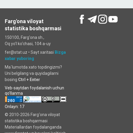
Farg'ona viloyat
statistika boshqarmasi
150100, Farg'ona sh.,
Oq yo'l ko‘chаsi, 104 a-uy
fer@stat.uz •
Sayt xaritasi
Bizga
xabar yuboring
Ma`lumotda xato topdingizmi?
Uni belgilang va quyidagilarni
bosing
Ctrl + Enter
Veb-saytdan foydalanish uchun
qo'llanma
Onlayn: 17
© 2010-2026 Farg‘ona viloyat
statistika boshqarmasi
Materiallardan foydalanganda