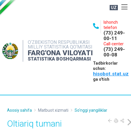
UZ
BOSHQARMA HAQIDA
Ishonch
telefon
OCHIQ MA'LUMOTLAR
(73) 249-
00-11
NASHRLAR
O‘ZBEKISTON RESPUBLIKASI
Call-center
MILLIY STATISTIKA QO‘MITASI
(73) 249-
INTERAKTIV XIZMATLAR
FARG'ONA VILOYATI
00-08
STATISTIKA BOSHQARMASI
MATBUOT XIZMATI
Tadbirkorlar
uchun:
MUROJAATLAR
hisobot.stat.uz
KONTAKTLAR
ga o'tish
Asosiy sahifa
Matbuot xizmati
So'nggi yangiliklar
Oltiariq tumani