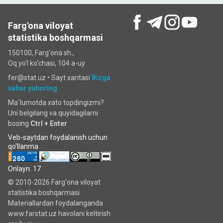
Farg'ona viloyat
statistika boshqarmasi
150100, Farg'ona sh.,
Oq yo'l ko‘chаsi, 104 a-uy
fer@stat.uz •
Sayt xaritasi
Bizga
xabar yuboring
Ma`lumotda xato topdingizmi?
Uni belgilang va quyidagilarni
bosing
Ctrl + Enter
Veb-saytdan foydalanish uchun
qo'llanma
Onlayn: 17
© 2010-2026 Farg‘ona viloyat
statistika boshqarmasi
Materiallardan foydalanganda
www.farstat.uz havolani keltirish