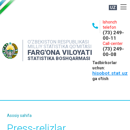
UZ
BOSHQARMA HAQIDA
Ishonch
telefon
OCHIQ MA'LUMOTLAR
(73) 249-
00-11
NASHRLAR
O‘ZBEKISTON RESPUBLIKASI
Call-center
MILLIY STATISTIKA QO‘MITASI
(73) 249-
INTERAKTIV XIZMATLAR
FARG'ONA VILOYATI
00-08
STATISTIKA BOSHQARMASI
MATBUOT XIZMATI
Tadbirkorlar
uchun:
MUROJAATLAR
hisobot.stat.uz
KONTAKTLAR
ga o'tish
Asosiy sahifa
Press-relizlar