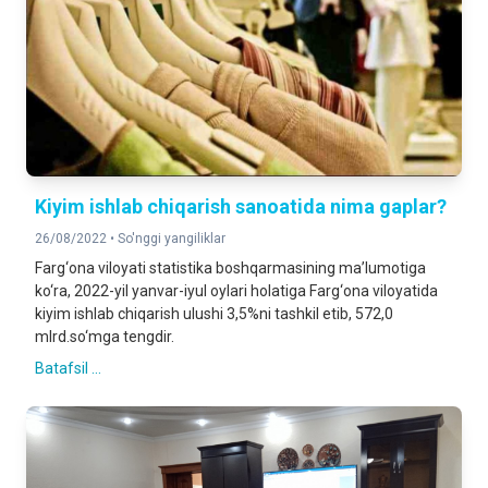
Kiyim ishlab chiqarish sanoatida nima gaplar?
26/08/2022 •
So'nggi yangiliklar
Farg‘ona viloyati statistika boshqarmasining ma’lumotiga
ko‘ra, 2022-yil yanvar-iyul oylari holatiga Farg‘ona viloyatida
kiyim ishlab chiqarish ulushi 3,5%ni tashkil etib, 572,0
mlrd.so‘mga tengdir.
Batafsil ...