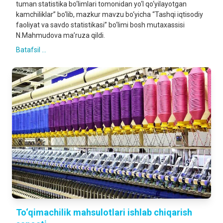
tuman statistika bo‘limlari tomonidan yo‘l qo‘yilayotgan
kamchiliklar” bo‘lib, mazkur mavzu bo‘yicha “Tashqi iqtisodiy
faoliyat va savdo statistikasi” bo‘limi bosh mutaxassisi
N.Mahmudova ma’ruza qildi.
Batafsil ...
To‘qimachilik mahsulotlari ishlab chiqarish