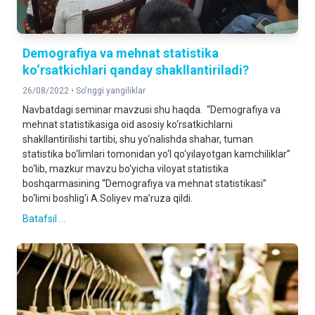
Demografiya va mehnat statistika
ko‘rsatkichlari qanday shakllantiriladi?
26/08/2022 •
So'nggi yangiliklar
Navbatdagi seminar mavzusi shu haqda. “Demografiya va
mehnat statistikasiga oid asosiy ko‘rsatkichlarni
shakllantirilishi tartibi, shu yo‘nalishda shahar, tuman
statistika bo‘limlari tomonidan yo‘l qo‘yilayotgan kamchiliklar”
bo‘lib, mazkur mavzu bo‘yicha viloyat statistika
boshqarmasining “Demografiya va mehnat statistikasi”
bo‘limi boshlig‘i A.Soliyev ma’ruza qildi.
Batafsil ...