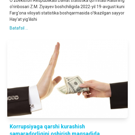
O‘zbekiston Respublikasi Davlat statistika qo‘mitasi Raisining
o‘rinbosari Z.M. Ziyayev boshchiligida 2022-yil 19-avgust kuni
Farg‘ona viloyati statistika boshqarmasida o‘tkazilgan sayyor
Hay’at yig‘ilishi
Batafsil ...
Korrupsiyaga qarshi kurashish
samaradorligini oshirish maqsadida