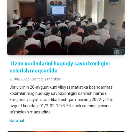
Tizim xodimlarini huquqiy savodxonligini
oshirish maqsadida
26/08/2022 •
So'nggi yangiliklar
Joriy yilnin 26-avgust kuni viloyat statistika boshqarmasi
xodimlarining huquqiy savodxonligini oshirish hamda
Farg‘ona viloyati statistika boshqarmasining 2022-yil 25-
avgust kunidagi 01/2-02-10/3-64-sonli xatining ijrosini
ta’minlash maqsadida
Batafsil ...