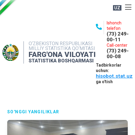
UZ
BOSHQARMA HAQIDA
Ishonch
telefon
OCHIQ MA'LUMOTLAR
(73) 249-
00-11
NASHRLAR
O‘ZBEKISTON RESPUBLIKASI
Call-center
MILLIY STATISTIKA QO‘MITASI
(73) 249-
INTERAKTIV XIZMATLAR
FARG'ONA VILOYATI
00-08
STATISTIKA BOSHQARMASI
MATBUOT XIZMATI
Tadbirkorlar
uchun:
MUROJAATLAR
hisobot.stat.uz
KONTAKTLAR
ga o'tish
SO'NGGI YANGILIKLAR