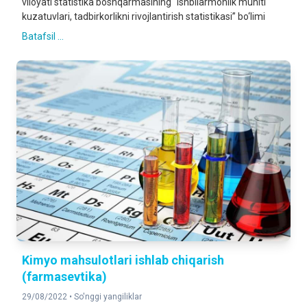
viloyati statistika boshqarmasining “Ishbilarmonlik muhiti
kuzatuvlari, tadbirkorlikni rivojlantirish statistikasi” bo‘limi
Batafsil ...
Kimyo mahsulotlari ishlab chiqarish
(farmasevtika)
29/08/2022 •
So'nggi yangiliklar