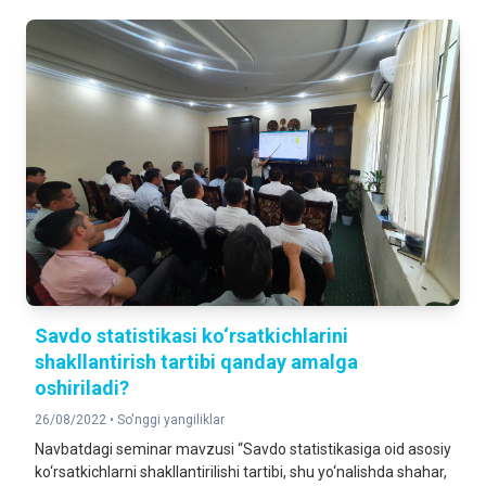
Savdo statistikasi ko‘rsatkichlarini
shakllantirish tartibi qanday amalga
oshiriladi?
26/08/2022 •
So'nggi yangiliklar
Navbatdagi seminar mavzusi “Savdo statistikasiga oid asosiy
ko‘rsatkichlarni shakllantirilishi tartibi, shu yo‘nalishda shahar,