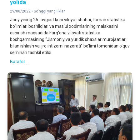
yolida
29/08/2022 •
So'nggi yangiliklar
Joriy yining 26- avgust kuni viloyat shahar, tuman statistika
bo‘limlari boshliqlari va mas’ul xodimlarining malakasini
oshirish maqsadida Farg‘ona viloyati statistika
boshqarmasining “Jismoniy va yuridik shaxslar murojaatlari
bilan ishlash va ijro intizomi nazorati” bo‘limi tomonidan o‘quv
seminari tashkil etildi.
Batafsil ...