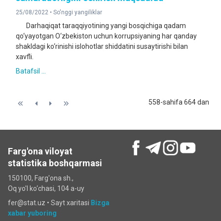
25/08/2022 •
So'nggi yangiliklar
Darhaqiqat taraqqiyotining yangi bosqichiga qadam
qo‘yayotgan O‘zbekiston uchun korrupsiyaning har qanday
shakldagi ko‘rinishi islohotlar shiddatini susaytirishi bilan
xavfli.
Batafsil ...
558-sahifa 664 dan
Farg'ona viloyat
statistika boshqarmasi
150100, Farg'ona sh.,
Oq yo'l ko‘chаsi, 104 a-uy
fer@stat.uz •
Sayt xaritasi
Bizga
xabar yuboring