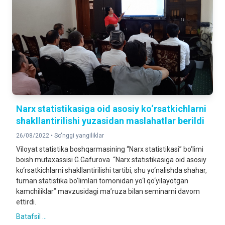
Narx statistikasiga oid asosiy ko‘rsatkichlarni
shakllantirilishi yuzasidan maslahatlar berildi
26/08/2022 •
So'nggi yangiliklar
Viloyat statistika boshqarmasining “Narx statistikasi” bo‘limi
boish mutaxassisi G.Gafurova “Narx statistikasiga oid asosiy
ko‘rsatkichlarni shakllantirilishi tartibi, shu yo‘nalishda shahar,
tuman statistika bo‘limlari tomonidan yo‘l qo‘yilayotgan
kamchiliklar” mavzusidagi ma’ruza bilan seminarni davom
ettirdi.
Batafsil ...