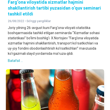
Farg‘ona viloyatida xizmatlar hajmini
shakllantirish tartibi yuzasidan o‘quv seminari
tashkil etildi
26/08/2022 •
So'nggi yangiliklar
Joriy yilning 26-avgust kuni Farg‘ona viloyati statistika
boshqarmasida tashkil etilgan seminarda “Xizmatlar sohasi
statistikasi” bo‘limi boshlig’i X.Nortojiev “Farg’ona viloyatida
xizmatlar hajmini shakllantirish, transport ko’rsatkichlari va
uy-joy fondini obodonlashtirish ko’rsatkichlari” mavzusida
ko‘rgazmali slayd yordamida ma’ruza qildi.
Batafsil ...