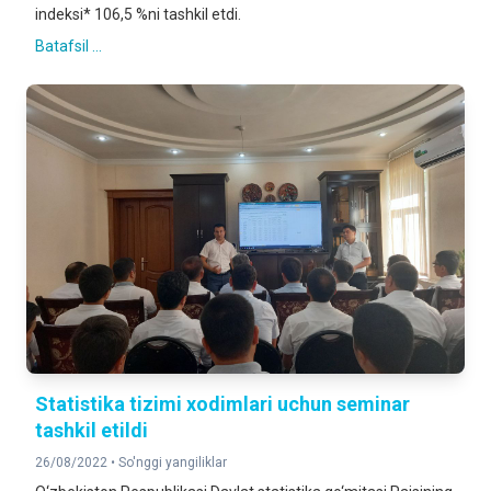
indeksi* 106,5 %ni tashkil etdi.
Batafsil ...
Statistika tizimi xodimlari uchun seminar
tashkil etildi
26/08/2022 •
So'nggi yangiliklar