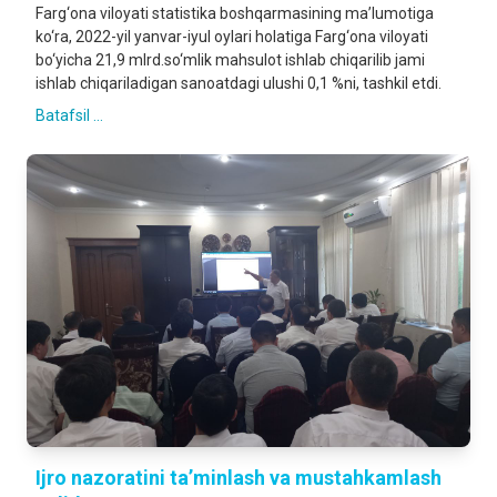
Farg‘ona viloyati statistika boshqarmasining ma’lumotiga
ko‘ra, 2022-yil yanvar-iyul oylari holatiga Farg‘ona viloyati
bo‘yicha 21,9 mlrd.so‘mlik mahsulot ishlab chiqarilib jami
ishlab chiqariladigan sanoatdagi ulushi 0,1 %ni, tashkil etdi.
Batafsil ...
Ijro nazoratini ta’minlash va mustahkamlash