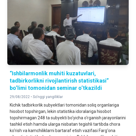
“Ishbilarmonlik muhiti kuzatuvlari,
tadbirkorlikni rivojlantirish statistikasi”
bo‘limi tomonidan seminar o‘tkazildi
29/08/2022 •
So'nggi yangiliklar
Kichik tadbirkorlik subуektlari tomonidan soliq organlariga
hisobot topshirgan, lekin statistika idoralariga hisobot
topshirmagan 248 ta subуekti bo‘yicha o‘rganish jarayonlarini
tashkil etish hamda ularga nisbatan tegishli tartibda chora
ko‘rish va kamchiliklarni bartaraf etish vazifasi Farg‘ona