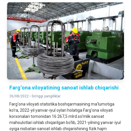
Farg‘ona viloyatining sanoat ishlab chiqarishi
26/08/2022 •
So'nggi yangiliklar
Farg‘ona viloyati statistika boshqarmasining ma’lumotiga
ko‘ra, 2022-yil yanvar-iyul oylari holatiga Farg‘ona viloyati
korxonalari tomonidan 16 267,5 mlrd.so‘mlik sanoat
mahsulotlari ishlab chiqarilgan bo‘lib, 2021-yilning yanvar-iyul
oyiga nisbatan sanoat ishlab chiqarishining fizik hajm