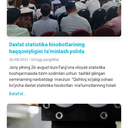
Davlat statistika hisobotlarining
haqqoniyligini ta’minlash yolida
26/08/2022 •
So'nggi yangiliklar
Joriy yilning 26-avgust kuni Farg‘ona viloyati statistika
boshqarmasida tizim xodimlari uchun tashkil qilingan
seminarning navbatdagi mavzusi “Qishloq xo‘jaligi sohasi
bo‘yicha davlat statistika hisobotlari ma’lumotlarining holati
Batafsil ...