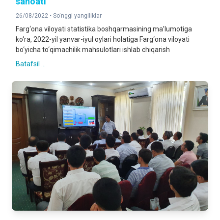
sanoati
26/08/2022 •
So'nggi yangiliklar
Farg‘ona viloyati statistika boshqarmasining ma’lumotiga
ko‘ra, 2022-yil yanvar-iyul oylari holatiga Farg‘ona viloyati
bo‘yicha to‘qimachilik mahsulotlari ishlab chiqarish
Batafsil ...