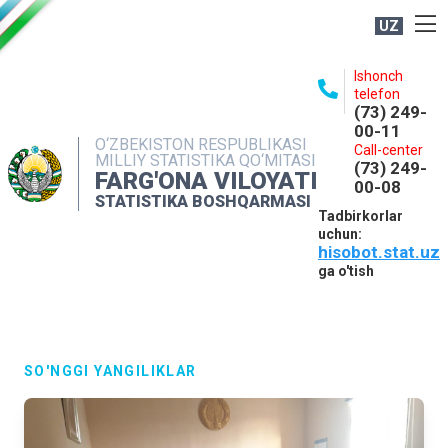
UZ
BOSHQARMA HAQIDA
Ishonch
telefon
OCHIQ MA'LUMOTLAR
(73) 249-
00-11
NASHRLAR
O‘ZBEKISTON RESPUBLIKASI
Call-center
MILLIY STATISTIKA QO‘MITASI
(73) 249-
INTERAKTIV XIZMATLAR
FARG'ONA VILOYATI
00-08
STATISTIKA BOSHQARMASI
MATBUOT XIZMATI
Tadbirkorlar
uchun:
MUROJAATLAR
hisobot.stat.uz
KONTAKTLAR
ga o'tish
SO'NGGI YANGILIKLAR