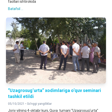
faollari ishtirokida
Batafsil ...
“Uzagrosug‘urta” xodimlariga o‘quv seminari
tashkil etildi
05/10/2021 •
So'nggi yangiliklar
Joriy yilning 4-oktabr kuni, Quva tumani “Uzagrosug‘urta”