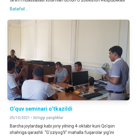
ta’lim muassasasi xodimlari uchun O‘zbekiston Respublikasi
Batafsil ...
O‘quv seminari o‘tkazildi
05/10/2021 •
So'nggi yangiliklar
Barcha joylardagi kabi joriy yilning 4-oktabr kuni Qo‘qon
shahriga qarashli “G‘oziyog‘li” mahalla fuqarolar yig‘ini