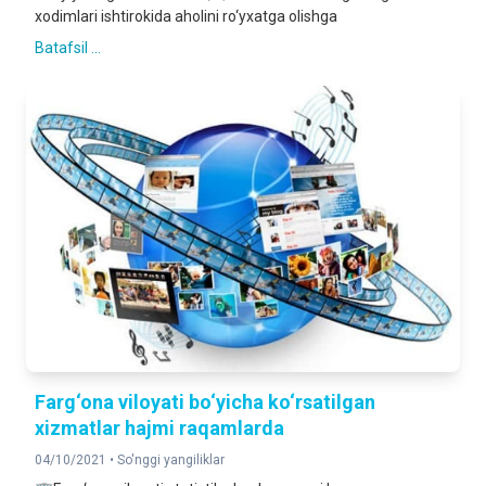
xodimlari ishtirokida aholini ro‘yxatga olishga
Batafsil ...
Farg‘ona viloyati bo‘yicha ko‘rsatilgan
xizmatlar hajmi raqamlarda
04/10/2021 •
So'nggi yangiliklar