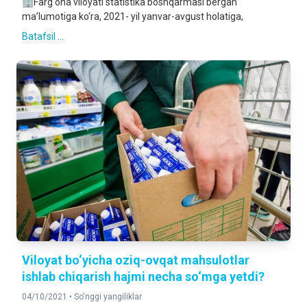
🏢Farg‘ona viloyati statistika boshqarmasi bergan
ma’lumotiga ko‘ra, 2021- yil yanvar-avgust holatiga,
Batafsil ...
Viloyat bo‘yicha oziq-ovqat mahsulotlar
ishlab chiqarish hajmi necha so‘mga yetdi?
04/10/2021 •
So'nggi yangiliklar