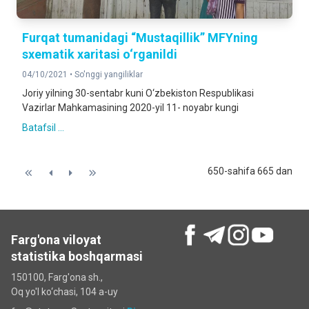
Furqat tumanidagi “Mustaqillik” MFYning
sxematik xaritasi o‘rganildi
04/10/2021 •
So'nggi yangiliklar
Joriy yilning 30-sentabr kuni O‘zbekiston Respublikasi
Vazirlar Mahkamasining 2020-yil 11- noyabr kungi
Batafsil ...
650-sahifa 665 dan
Farg'ona viloyat
statistika boshqarmasi
150100, Farg'ona sh.,
Oq yo'l ko‘chаsi, 104 a-uy