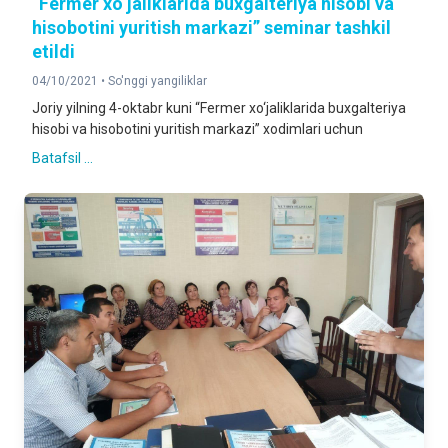
“Fermer xo‘jaliklarida buxgalteriya hisobi va
hisobotini yuritish markazi” seminar tashkil
etildi
04/10/2021 •
So'nggi yangiliklar
Joriy yilning 4-оktabr kuni “Fermer xo‘jaliklarida buxgalteriya
hisobi va hisobotini yuritish markazi” xodimlari uchun
Batafsil ...