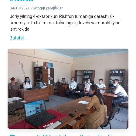
04/10/2021 •
So'nggi yangiliklar
Joriy yilning 4-oktabr kuni Rishton tumaniga qarashli 6-
umumiy o‘rta ta’lim maktabining o‘qituvchi va murabbiylari
ishtirokida
Batafsil ...