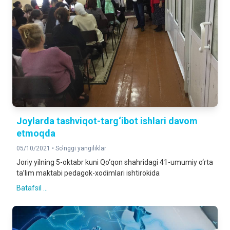
Joylarda tashviqot-targ‘ibot ishlari davom
etmoqda
05/10/2021 •
So'nggi yangiliklar
Joriy yilning 5-oktabr kuni Qo‘qon shahridagi 41-umumiy o‘rta
ta’lim maktabi pedagok-xodimlari ishtirokida
Batafsil ...