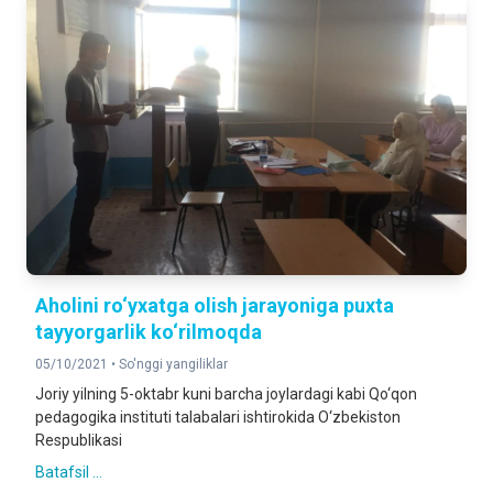
Aholini ro‘yxatga olish jarayoniga puxta
tayyorgarlik ko‘rilmoqda
05/10/2021 •
So'nggi yangiliklar
Joriy yilning 5-oktabr kuni barcha joylardagi kabi Qo‘qon
pedagogika instituti talabalari ishtirokida O‘zbekiston
Respublikasi
Batafsil ...