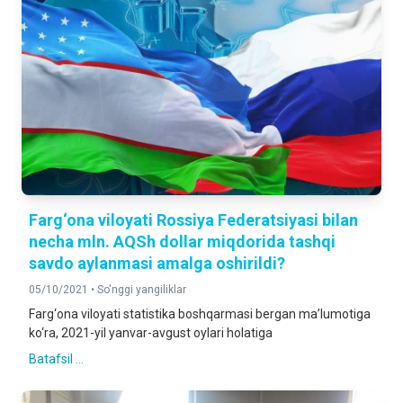
Farg‘ona viloyati Rossiya Federatsiyasi bilan
necha mln. AQSh dollar miqdorida tashqi
savdo aylanmasi amalga oshirildi?
05/10/2021 •
So'nggi yangiliklar
Farg‘ona viloyati statistika boshqarmasi bergan ma’lumotiga
ko‘ra, 2021-yil yanvar-avgust oylari holatiga
Batafsil ...