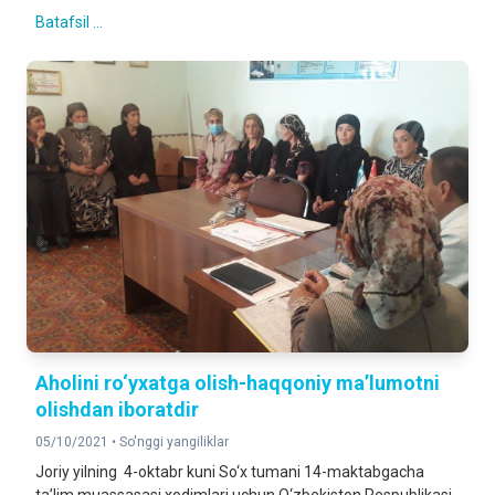
Batafsil ...
Аholini ro‘yxatga olish-haqqoniy ma’lumotni
olishdan iboratdir
05/10/2021 •
So'nggi yangiliklar
Joriy yilning 4-oktabr kuni So‘x tumani 14-maktabgacha