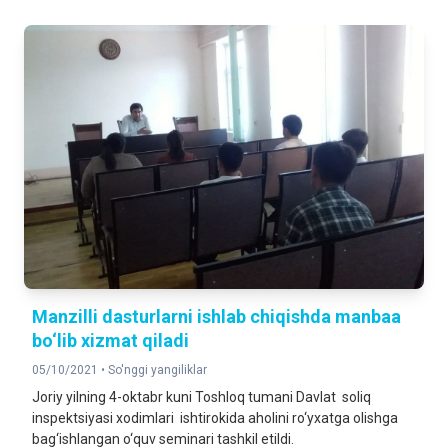
Manzilli dasturlarni ishlab chiqishda manbaa
bo‘lib xizmat qiladi
05/10/2021 •
So'nggi yangiliklar
Joriy yilning 4-oktabr kuni Toshloq tumani Davlat soliq
inspektsiyasi xodimlari ishtirokida aholini ro‘yxatga olishga
bag‘ishlangan o‘quv seminari tashkil etildi.