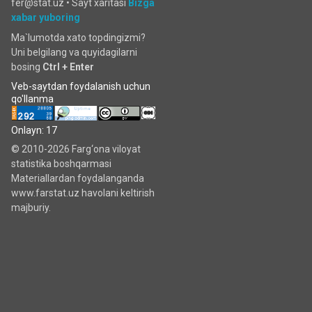
fer@stat.uz •
Sayt xaritasi
Bizga
xabar yuboring
Ma`lumotda xato topdingizmi?
Uni belgilang va quyidagilarni
bosing
Ctrl + Enter
Veb-saytdan foydalanish uchun
qo'llanma
Onlayn: 17
© 2010-2026 Farg‘ona viloyat
statistika boshqarmasi
Materiallardan foydalanganda
www.farstat.uz havolani keltirish
majburiy.