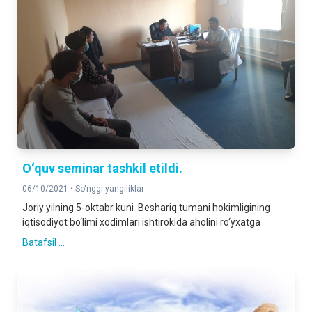
O‘quv seminar tashkil etildi.
06/10/2021 •
So'nggi yangiliklar
Joriy yilning 5-oktabr kuni Beshariq tumani hokimligining
iqtisodiyot bo‘limi xodimlari ishtirokida aholini ro‘yxatga
Batafsil ...