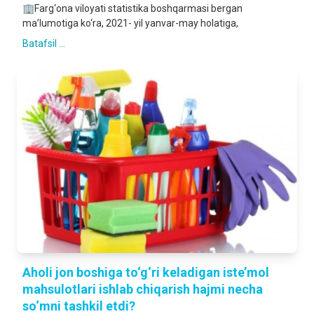
🏢Farg‘ona viloyati statistika boshqarmasi bergan
ma’lumotiga ko‘ra, 2021- yil yanvar-may holatiga,
Batafsil ...
Aholi jon boshiga to‘g‘ri keladigan iste’mol
mahsulotlari ishlab chiqarish hajmi necha
so‘mni tashkil etdi?