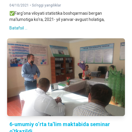
04/10/2021 •
So'nggi yangiliklar
✅Farg‘ona viloyati statistika boshqarmasi bergan
ma’lumotiga ko‘ra, 2021- yil yanvar-avgust holatiga,
Batafsil ...
6-umumiy o‘rta ta’lim maktabida seminar
o‘tkazildi