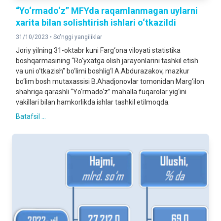
“Yo‘rmado‘z” MFYda raqamlanmagan uylarni
xarita bilan solishtirish ishlari o‘tkazildi
31/10/2023 •
So'nggi yangiliklar
Joriy yilning 31-oktabr kuni Farg‘ona viloyati statistika
boshqarmasining “Ro‘yxatga olish jarayonlarini tashkil etish
va uni o‘tkazish” bo‘limi boshlig‘I A.Abdurazakov, mazkur
bo‘lim bosh mutaxassisi B.Ahadjonovlar tomonidan Marg‘ilon
shahriga qarashli “Yo‘rmado‘z” mahalla fuqarolar yig‘ini
vakillari bilan hamkorlikda ishlar tashkil etilmoqda.
Batafsil ...