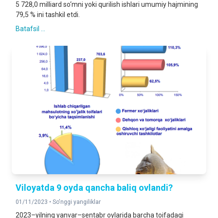
5 728,0 milliard so‘mni yoki qurilish ishlari umumiy hajmining
79,5 % ini tashkil etdi.
Batafsil ...
Viloyatda 9 oyda qancha baliq ovlandi?
01/11/2023 •
So'nggi yangiliklar
2023–yilning yanvar–sentabr oylarida barcha toifadagi