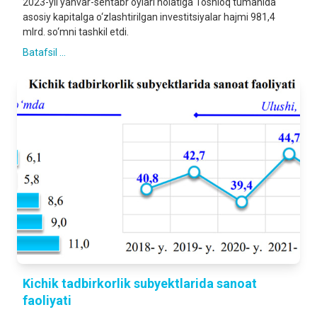
2023-yil yanvar-sentabr oylari holatiga Toshloq tumanida
asosiy kapitalga o‘zlashtirilgan investitsiyalar hajmi 981,4
mlrd. so‘mni tashkil etdi.
Batafsil ...
Kichik tadbirkorlik subyektlarida sanoat
faoliyati