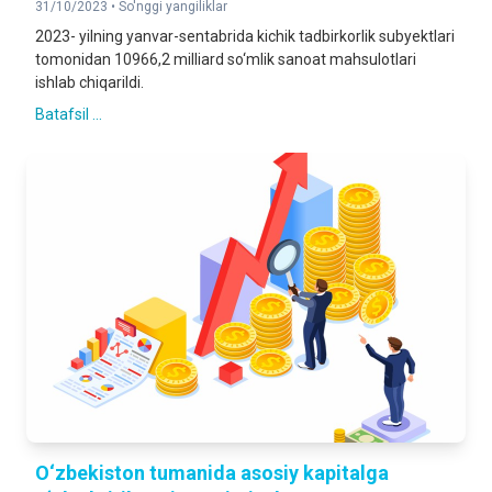
31/10/2023 •
So'nggi yangiliklar
2023- yilning yanvar-sentabrida kichik tadbirkorlik subyektlari
tomonidan 10966,2 milliard so‘mlik sanoat mahsulotlari
ishlab chiqarildi.
Batafsil ...
O‘zbekiston tumanida asosiy kapitalga