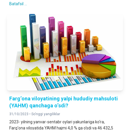
Batafsil ...
Farg‘ona viloyatining yalpi hududiy mahsuloti
(YAHM) qanchaga o‘sdi?
31/10/2023 •
So'nggi yangiliklar
2023- yilning yanvar-sentabr oylari yakunlariga ko‘ra,
Farg‘ona viloyatida YAHM hajmi 4,0 % ga o‘sdi va 46 432,5