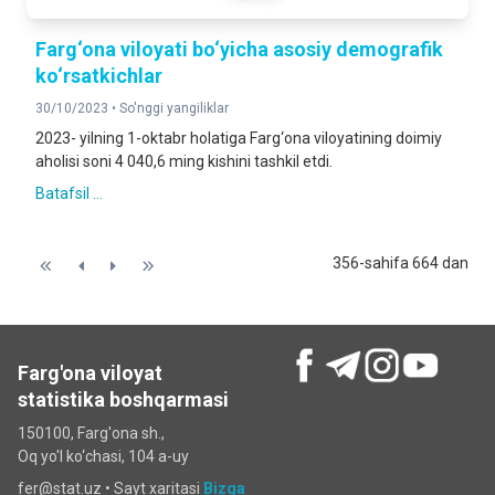
Farg‘ona viloyati bo‘yicha asosiy demografik
ko‘rsatkichlar
30/10/2023 •
So'nggi yangiliklar
2023- yilning 1-oktabr holatiga Farg‘ona viloyatining doimiy
aholisi soni 4 040,6 ming kishini tashkil etdi.
Batafsil ...
356-sahifa 664 dan
Farg'ona viloyat
statistika boshqarmasi
150100, Farg'ona sh.,
Oq yo'l ko‘chаsi, 104 a-uy
fer@stat.uz •
Sayt xaritasi
Bizga