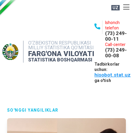
UZ
BOSHQARMA HAQIDA
Ishonch
telefon
OCHIQ MA'LUMOTLAR
(73) 249-
00-11
NASHRLAR
O‘ZBEKISTON RESPUBLIKASI
Call-center
MILLIY STATISTIKA QO‘MITASI
(73) 249-
INTERAKTIV XIZMATLAR
FARG'ONA VILOYATI
00-08
STATISTIKA BOSHQARMASI
MATBUOT XIZMATI
Tadbirkorlar
uchun:
MUROJAATLAR
hisobot.stat.uz
KONTAKTLAR
ga o'tish
SO'NGGI YANGILIKLAR