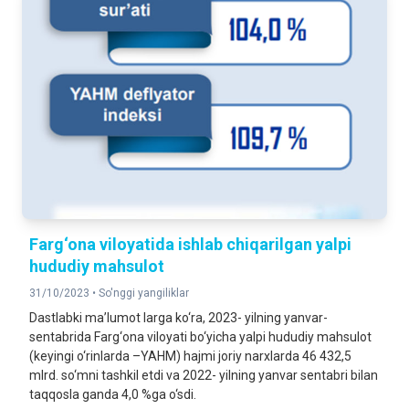
Farg‘ona viloyatida ishlab chiqarilgan yalpi
hududiy mahsulot
31/10/2023 •
So'nggi yangiliklar
Dastlabki ma’lumot larga ko‘ra, 2023- yilning yanvar-
sentabrida Farg‘ona viloyati bo‘yicha yalpi hududiy mahsulot
(keyingi o‘rinlarda –YAHM) hajmi joriy narxlarda 46 432,5
mlrd. so‘mni tashkil etdi va 2022- yilning yanvar sentabri bilan
taqqosla ganda 4,0 %ga o‘sdi.