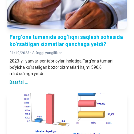
Farg‘ona tumanida sog‘liqni saqlash sohasida
ko‘rsatilgan xizmatlar qanchaga yetdi?
31/10/2023 •
So'nggi yangiliklar
2023-yil yanvar-sentabr oylari holatiga Farg‘ona tumani
bo‘yicha ko‘rsatilgan bozor xizmatlari hajmi 590,6
mlrd.so‘mga yetdi.
Batafsil ...