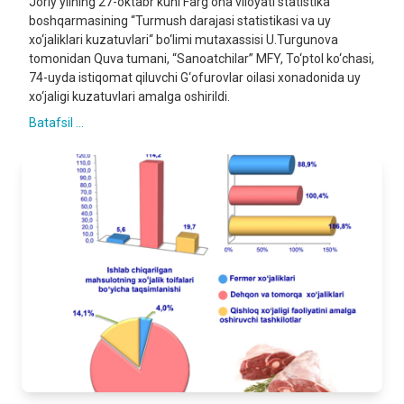
Joriy yilning 27-oktabr kuni Farg‘ona viloyati statistika
boshqarmasining “Turmush darajasi statistikasi va uy
xo‘jaliklari kuzatuvlari“ bo‘limi mutaxassisi U.Turgunova
tomonidan Quva tumani, “Sanoatchilar” MFY, To‘ptol ko‘chasi,
74-uyda istiqomat qiluvchi G‘ofurovlar oilasi xonadonida uy
xo‘jaligi kuzatuvlari amalga oshirildi.
Batafsil ...