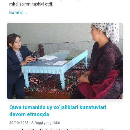
mlrd. so‘mni tashkil etdi.
Batafsil ...
Quva tumanida uy xo‘jaliklari kuzatuvlari
davom etmoqda
30/10/2023 •
So'nggi yangiliklar