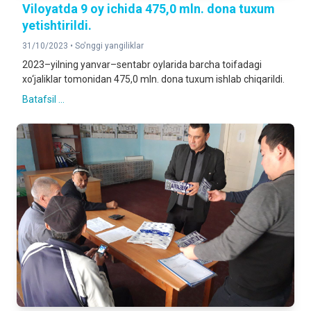
Viloyatda 9 oy ichida 475,0 mln. dona tuxum
yetishtirildi.
31/10/2023 •
So'nggi yangiliklar
2023–yilning yanvar–sentabr oylarida barcha toifadagi
xo‘jaliklar tomonidan 475,0 mln. dona tuxum ishlab chiqarildi.
Batafsil ...