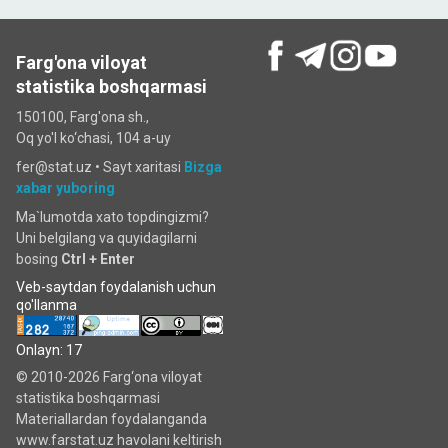
Farg'ona viloyat
statistika boshqarmasi
150100, Farg'ona sh.,
Oq yo'l ko‘chаsi, 104 a-uy
fer@stat.uz •
Sayt xaritasi
Bizga
xabar yuboring
Ma`lumotda xato topdingizmi?
Uni belgilang va quyidagilarni
bosing
Ctrl + Enter
Veb-saytdan foydalanish uchun
qo'llanma
Onlayn: 17
© 2010-2026 Farg‘ona viloyat
statistika boshqarmasi
Materiallardan foydalanganda
www.farstat.uz havolani keltirish