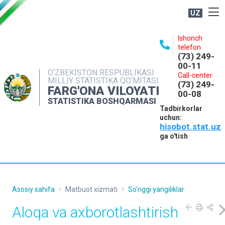
UZ
BOSHQARMA HAQIDA
Ishonch
telefon
OCHIQ MA'LUMOTLAR
(73) 249-
00-11
NASHRLAR
O‘ZBEKISTON RESPUBLIKASI
Call-center
MILLIY STATISTIKA QO‘MITASI
(73) 249-
INTERAKTIV XIZMATLAR
FARG'ONA VILOYATI
00-08
STATISTIKA BOSHQARMASI
MATBUOT XIZMATI
Tadbirkorlar
uchun:
MUROJAATLAR
hisobot.stat.uz
KONTAKTLAR
ga o'tish
Asosiy sahifa
Matbuot xizmati
So'nggi yangiliklar
Aloqa va axborotlashtirish