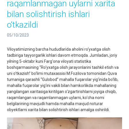
raqamlanmagan uylarni xarita
bilan solishtirish ishlari
o‘tkazildi
05/10/2023
Viloyatimizning barcha hududlarida aholini ro‘yxatga olish
tadbiriga tayyorgarlik ishlari davom etmoqda. Jumladan, joriy
yilning 5-oktabr kuni Farg‘ona viloyati statistika
boshqarmasining “Ro‘yxatga olish jarayonlarini tashkil etish va
uni o‘tkazish” bo‘limi mutaxassisi M.Fozilova tomonidan Quva
tumaniga qarashli “Gulobod” mahalla fuqarolar yig‘inida bo‘lib,
mahalla fuqarolar yig‘ini vakili bilan hamkorlikda mahallaning
yangilangan xaritasiga kiritilgan o‘zgartirishlarni joyiga chiqib,
raqamlangan va raqamlanmagan uylarni, ko‘cha nomi
belgilarining mavjudli hamda mahalla mavjud noturar
obyektlarni xarita bilan solishtirish ishlari amalga oshirildi.