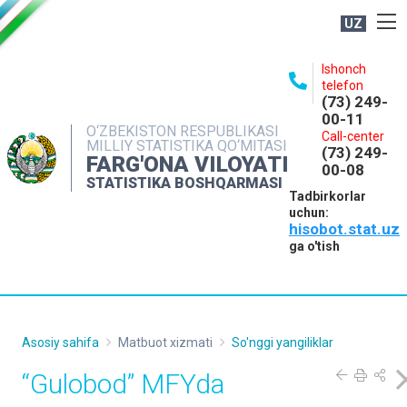
UZ
BOSHQARMA HAQIDA
Ishonch
telefon
OCHIQ MA'LUMOTLAR
(73) 249-
00-11
NASHRLAR
O‘ZBEKISTON RESPUBLIKASI
Call-center
MILLIY STATISTIKA QO‘MITASI
(73) 249-
INTERAKTIV XIZMATLAR
FARG'ONA VILOYATI
00-08
STATISTIKA BOSHQARMASI
MATBUOT XIZMATI
Tadbirkorlar
uchun:
MUROJAATLAR
hisobot.stat.uz
KONTAKTLAR
ga o'tish
Asosiy sahifa
Matbuot xizmati
So'nggi yangiliklar
“Gulobod” MFYda