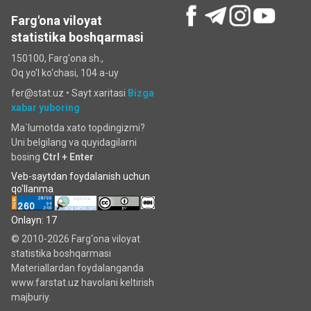
Farg'ona viloyat
statistika boshqarmasi
150100, Farg'ona sh.,
Oq yo'l ko‘chаsi, 104 a-uy
fer@stat.uz •
Sayt xaritasi
Bizga
xabar yuboring
Ma`lumotda xato topdingizmi?
Uni belgilang va quyidagilarni
bosing
Ctrl + Enter
Veb-saytdan foydalanish uchun
qo'llanma
Onlayn: 17
© 2010-2026 Farg‘ona viloyat
statistika boshqarmasi
Materiallardan foydalanganda
www.farstat.uz havolani keltirish
majburiy.