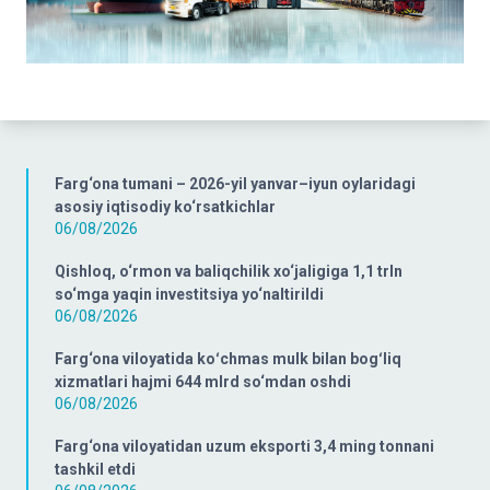
Farg‘ona tumani – 2026-yil yanvar–iyun oylaridagi
asosiy iqtisodiy ko‘rsatkichlar
06/08/2026
Qishloq, o‘rmon va baliqchilik xo‘jaligiga 1,1 trln
so‘mga yaqin investitsiya yo‘naltirildi
06/08/2026
Farg‘ona viloyatida koʻchmas mulk bilan bogʻliq
xizmatlari hajmi 644 mlrd so‘mdan oshdi
06/08/2026
Farg‘ona viloyatidan uzum eksporti 3,4 ming tonnani
tashkil etdi