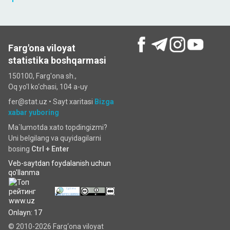
Farg'ona viloyat
statistika boshqarmasi
150100, Farg'ona sh.,
Oq yo'l ko‘chаsi, 104 a-uy
fer@stat.uz •
Sayt xaritasi
Bizga
xabar yuboring
Ma`lumotda xato topdingizmi?
Uni belgilang va quyidagilarni
bosing
Ctrl + Enter
Veb-saytdan foydalanish uchun
qo'llanma
Onlayn: 17
© 2010-2026 Farg‘ona viloyat