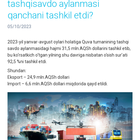
tashqisavdo aylanmasi
qanchani tashkil etdi?
05/10/2023
2023-yil yanvar-avgust oylari holatiga Quva tumanining tashqi
savdo aylanmasidagi hajmi 31,5 mln.AQSh dollarini tashkil etib,
bu ko‘rsatkich o‘tgan yilning shu davriga nisbatan o‘sish sur’ati
92,5 %ni tashkil etdi.
Shundan:
Eksport – 24,9 mln.AQSh dollari
Import – 6,6 mln.AQSh dollari miqdorida qayd etildi.