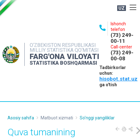
UZ
BOSHQARMA HAQIDA
Ishonch
telefon
OCHIQ MA'LUMOTLAR
(73) 249-
00-11
NASHRLAR
O‘ZBEKISTON RESPUBLIKASI
Call-center
MILLIY STATISTIKA QO‘MITASI
(73) 249-
INTERAKTIV XIZMATLAR
FARG'ONA VILOYATI
00-08
STATISTIKA BOSHQARMASI
MATBUOT XIZMATI
Tadbirkorlar
uchun:
MUROJAATLAR
hisobot.stat.uz
KONTAKTLAR
ga o'tish
Asosiy sahifa
Matbuot xizmati
So'nggi yangiliklar
Quva tumanining