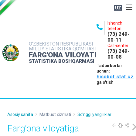
UZ
BOSHQARMA HAQIDA
Ishonch
telefon
OCHIQ MA'LUMOTLAR
(73) 249-
00-11
NASHRLAR
O‘ZBEKISTON RESPUBLIKASI
Call-center
MILLIY STATISTIKA QO‘MITASI
(73) 249-
INTERAKTIV XIZMATLAR
FARG'ONA VILOYATI
00-08
STATISTIKA BOSHQARMASI
MATBUOT XIZMATI
Tadbirkorlar
uchun:
MUROJAATLAR
hisobot.stat.uz
KONTAKTLAR
ga o'tish
Asosiy sahifa
Matbuot xizmati
So'nggi yangiliklar
Farg‘ona viloyatiga