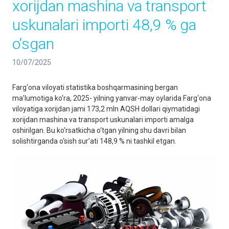
xorijdan mashina va transport
uskunalari importi 48,9 % ga
o‘sgan
10/07/2025
Farg‘ona viloyati statistika boshqarmasining bergan
ma’lumotiga ko‘ra, 2025- yilning yanvar-may oylarida Farg‘ona
viloyatiga xorijdan jami 173,2 mln AQSH dollari qiymatidagi
xorijdan mashina va transport uskunalari importi amalga
oshirilgan. Bu ko‘rsatkicha o‘tgan yilning shu davri bilan
solishtirganda o‘sish sur’ati 148,9 % ni tashkil etgan.