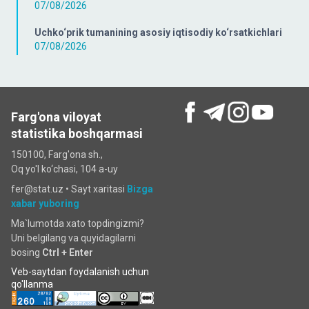
07/08/2026
Uchko‘prik tumanining asosiy iqtisodiy ko‘rsatkichlari
07/08/2026
Farg'ona viloyat
statistika boshqarmasi
150100, Farg'ona sh.,
Oq yo'l ko‘chаsi, 104 a-uy
fer@stat.uz •
Sayt xaritasi
Bizga
xabar yuboring
Ma`lumotda xato topdingizmi?
Uni belgilang va quyidagilarni
bosing
Ctrl + Enter
Veb-saytdan foydalanish uchun
qo'llanma