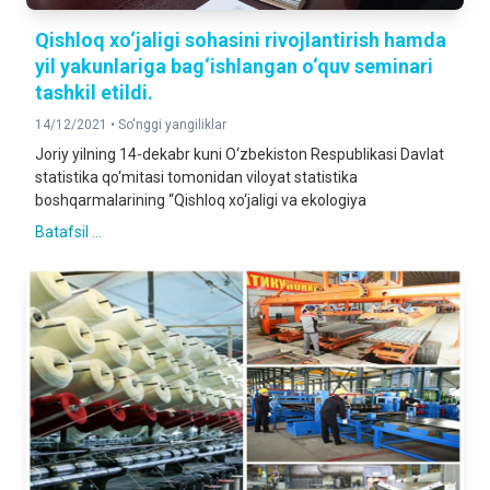
Qishloq xo‘jaligi sohasini rivojlantirish hamda
yil yakunlariga bag‘ishlangan o‘quv seminari
tashkil etildi.
14/12/2021 •
So'nggi yangiliklar
Joriy yilning 14-dekabr kuni O‘zbekiston Respublikasi Davlat
statistika qo‘mitasi tomonidan viloyat statistika
boshqarmalarining “Qishloq xo‘jaligi va ekologiya
Batafsil ...