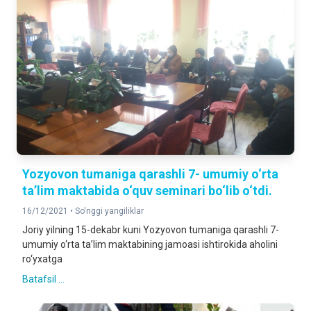
Yozyovon tumaniga qarashli 7- umumiy o‘rta
ta’lim maktabida o‘quv seminari bo‘lib o‘tdi.
16/12/2021 •
So'nggi yangiliklar
Joriy yilning 15-dekabr kuni Yozyovon tumaniga qarashli 7-
umumiy o‘rta ta’lim maktabining jamoasi ishtirokida aholini
ro‘yxatga
Batafsil ...