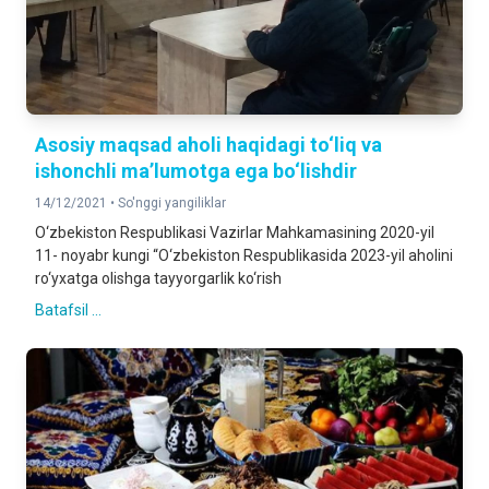
Asosiy maqsad aholi haqidagi to‘liq va
ishonchli ma’lumotga ega bo‘lishdir
14/12/2021 •
So'nggi yangiliklar
O‘zbekiston Respublikasi Vazirlar Mahkamasining 2020-yil
11- noyabr kungi “O‘zbekiston Respublikasida 2023-yil aholini
ro‘yxatga olishga tayyorgarlik ko‘rish
Batafsil ...