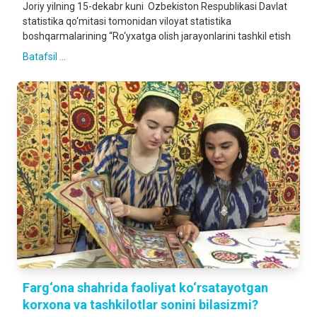
Joriy yilning 15-dekabr kuni Ozbekiston Respublikasi Davlat
statistika qo‘mitasi tomonidan viloyat statistika
boshqarmalarining “Ro‘yxatga olish jarayonlarini tashkil etish
Batafsil ...
Farg‘ona shahrida faoliyat ko‘rsatayotgan
korxona va tashkilotlar sonini bilasizmi?