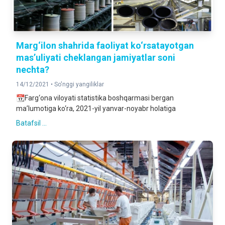
Marg‘ilon shahrida faoliyat ko‘rsatayotgan
mas’uliyati cheklangan jamiyatlar soni
nechta?
14/12/2021 •
So'nggi yangiliklar
📆Farg‘ona viloyati statistika boshqarmasi bergan
ma’lumotiga ko‘ra, 2021-yil yanvar-noyabr holatiga
Batafsil ...