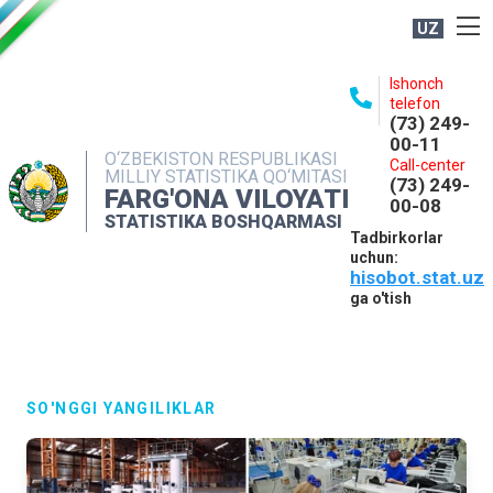
UZ
BOSHQARMA HAQIDA
Ishonch
telefon
OCHIQ MA'LUMOTLAR
(73) 249-
00-11
NASHRLAR
O‘ZBEKISTON RESPUBLIKASI
Call-center
MILLIY STATISTIKA QO‘MITASI
(73) 249-
INTERAKTIV XIZMATLAR
FARG'ONA VILOYATI
00-08
STATISTIKA BOSHQARMASI
MATBUOT XIZMATI
Tadbirkorlar
uchun:
MUROJAATLAR
hisobot.stat.uz
KONTAKTLAR
ga o'tish
SO'NGGI YANGILIKLAR