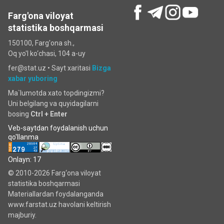
Farg'ona viloyat
statistika boshqarmasi
150100, Farg'ona sh.,
Oq yo'l ko‘chаsi, 104 a-uy
fer@stat.uz •
Sayt xaritasi
Bizga
xabar yuboring
Ma`lumotda xato topdingizmi?
Uni belgilang va quyidagilarni
bosing
Ctrl + Enter
Veb-saytdan foydalanish uchun
qo'llanma
Onlayn: 17
© 2010-2026 Farg‘ona viloyat
statistika boshqarmasi
Materiallardan foydalanganda
www.farstat.uz havolani keltirish
majburiy.