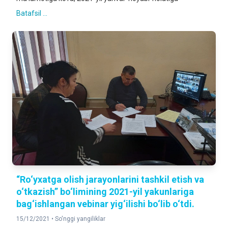
Batafsil ...
“Ro‘yxatga olish jarayonlarini tashkil etish va
o‘tkazish” bo‘limining 2021-yil yakunlariga
bag‘ishlangan vebinar yig‘ilishi bo‘lib o‘tdi.
15/12/2021 •
So'nggi yangiliklar