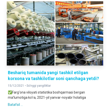
Beshariq tumanida yangi tashkil etilgan
korxona va tashkilotlar soni qanchaga yetdi?
15/12/2021 •
So'nggi yangiliklar
✅Farg‘ona viloyati statistika boshqarmasi bergan
ma’lumotiga ko‘ra, 2021-yil yanvar-noyabr holatiga
Batafsil ...