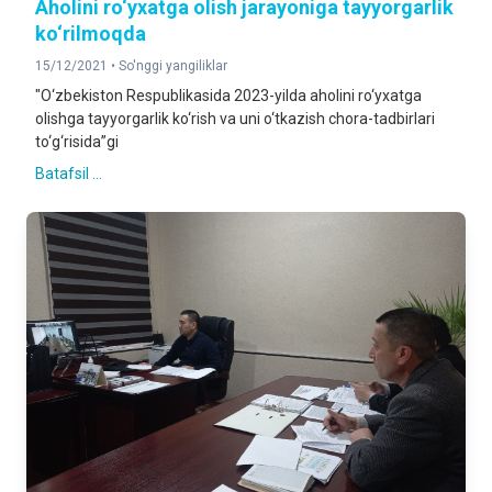
Aholini ro‘yxatga olish jarayoniga tayyorgarlik
ko‘rilmoqda
15/12/2021 •
So'nggi yangiliklar
"O‘zbekiston Respublikasida 2023-yilda aholini ro‘yxatga
olishga tayyorgarlik ko‘rish va uni o‘tkazish chora-tadbirlari
to‘g‘risida”gi
Batafsil ...