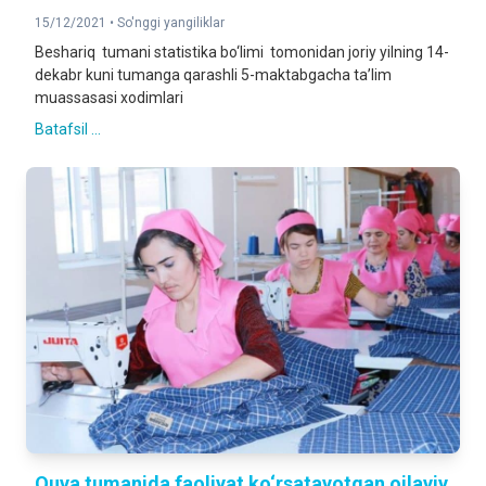
15/12/2021 •
So'nggi yangiliklar
Beshariq tumani statistika bo‘limi tomonidan joriy yilning 14-
dekabr kuni tumanga qarashli 5-maktabgacha ta’lim
muassasasi xodimlari
Batafsil ...
Quva tumanida faoliyat ko‘rsatayotgan oilaviy