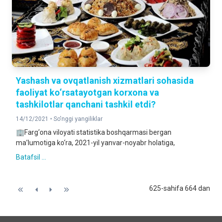
Yashash va ovqatlanish xizmatlari sohasida
faoliyat ko‘rsatayotgan korxona va
tashkilotlar qanchani tashkil etdi?
14/12/2021 •
So'nggi yangiliklar
🏢Farg‘ona viloyati statistika boshqarmasi bergan
ma’lumotiga ko‘ra, 2021-yil yanvar-noyabr holatiga,
Batafsil ...
625-sahifa 664 dan