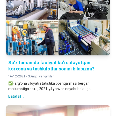
So‘x tumanida faoliyat ko‘rsatayotgan
korxona va tashkilotlar sonini bilasizmi?
16/12/2021 •
So'nggi yangiliklar
✅Farg‘ona viloyati statistika boshqarmasi bergan
ma’lumotiga ko‘ra, 2021-yil yanvar-noyabr holatiga
Batafsil ...