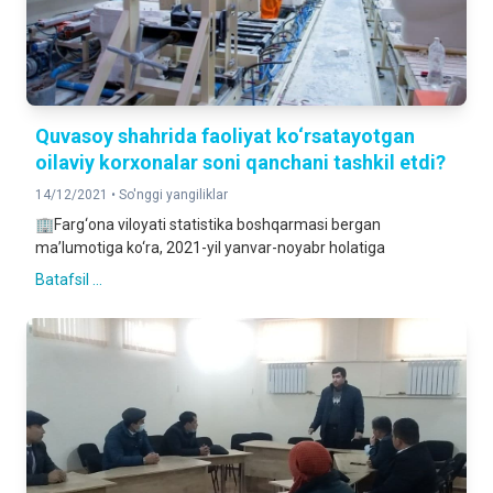
Quvasoy shahrida faoliyat ko‘rsatayotgan
oilaviy korxonalar soni qanchani tashkil etdi?
14/12/2021 •
So'nggi yangiliklar
🏢Farg‘ona viloyati statistika boshqarmasi bergan
ma’lumotiga ko‘ra, 2021-yil yanvar-noyabr holatiga
Batafsil ...