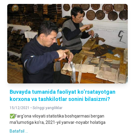
Buvayda tumanida faoliyat ko‘rsatayotgan
korxona va tashkilotlar sonini bilasizmi?
15/12/2021 •
So'nggi yangiliklar
✅Farg‘ona viloyati statistika boshqarmasi bergan
ma’lumotiga ko‘ra, 2021-yil yanvar-noyabr holatiga
Batafsil ...