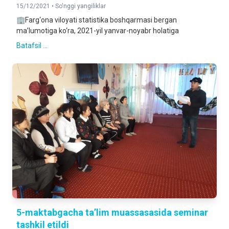
15/12/2021 •
So'nggi yangiliklar
🏢Farg‘ona viloyati statistika boshqarmasi bergan
ma’lumotiga ko‘ra, 2021-yil yanvar-noyabr holatiga
Batafsil ...
5-maktabgacha ta’lim muassasasida seminar
tashkil etildi