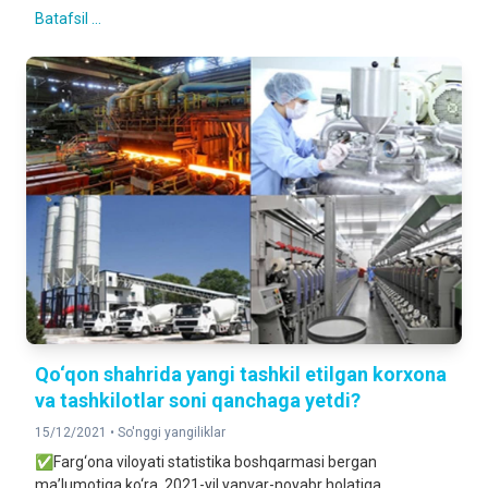
Batafsil ...
Qo‘qon shahrida yangi tashkil etilgan korxona
va tashkilotlar soni qanchaga yetdi?
15/12/2021 •
So'nggi yangiliklar
✅Farg‘ona viloyati statistika boshqarmasi bergan
ma’lumotiga ko‘ra, 2021-yil yanvar-noyabr holatiga