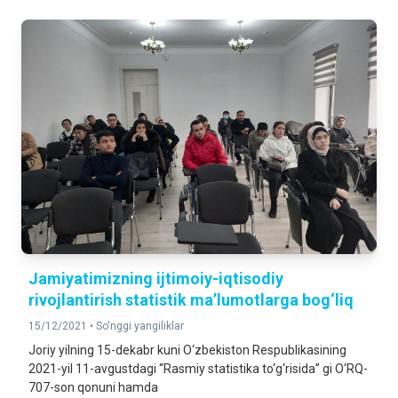
Jamiyatimizning ijtimoiy-iqtisodiy
rivojlantirish statistik ma’lumotlarga bog‘liq
15/12/2021 •
So'nggi yangiliklar
Joriy yilning 15-dekabr kuni O‘zbekiston Respublikasining
2021-yil 11-avgustdagi “Rasmiy statistika to‘g‘risida” gi O‘RQ-
707-son qonuni hamda