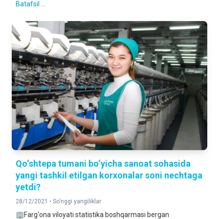
Batafsil ...
Qo‘shtepa tumani bo‘yicha sanoat sohasida
yangi tashkil etilgan korxonalar soni nechtaga
yetdi?
28/12/2021 •
So'nggi yangiliklar
🏢Farg‘ona viloyati statistika boshqarmasi bergan