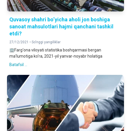
Quvasoy shahri bo‘yicha aholi jon boshiga
sanoat mahsulotlari hajmi qanchani tashkil
etdi?
27/12/2021 •
So'nggi yangiliklar
🏢Farg‘ona viloyati statistika boshqarmasi bergan
ma’lumotiga ko‘ra, 2021-yil yanvar-noyabr holatiga
Batafsil ...