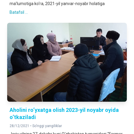
ma’lumotiga ko‘ra, 2021-yil yanvar-noyabr holatiga
Batafsil ...
Aholini ro‘yxatga olish 2023-yil noyabr oyida
o‘tkaziladi
28/12/2021 •
So'nggi yangiliklar