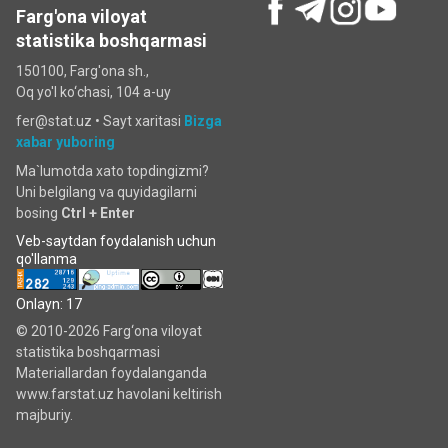
Farg'ona viloyat
statistika boshqarmasi
150100, Farg'ona sh.,
Oq yo'l ko‘chаsi, 104 a-uy
fer@stat.uz •
Sayt xaritasi
Bizga
xabar yuboring
Ma`lumotda xato topdingizmi?
Uni belgilang va quyidagilarni
bosing
Ctrl + Enter
Veb-saytdan foydalanish uchun
qo'llanma
Onlayn: 17
© 2010-2026 Farg‘ona viloyat
statistika boshqarmasi
Materiallardan foydalanganda
www.farstat.uz havolani keltirish
majburiy.