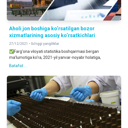
Aholi jon boshiga ko‘rsatilgan bozor
xizmatlarining asosiy ko‘rsatkichlari
27/12/2021 •
So'nggi yangiliklar
✅Farg‘ona viloyati statistika boshqarmasi bergan
ma’lumotiga ko‘ra, 2021-yil yanvar-noyabr holatiga,
Batafsil ...