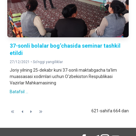
37-sonli bolalar bog‘chasida seminar tashkil
etildi
27/12/2021 •
So'nggi yangiliklar
Joriy yilning 25-dekabr kuni 37-sonli maktabgacha ta’lim
muassasasi xodimlari uchun O‘zbekiston Respublikasi
Vazirlar Mahkamasining
Batafsil ...
621-sahifa 664 dan