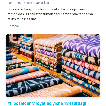
28/12/2021 •
So'nggi yangiliklar
Kuni kecha Farg‘ona viloyatiu statistika boshqarmasi
tomonidan O‘zbekiston tumanidagi barcha maktabgacha
ta’lim muassasalari
Batafsil ...
Yil boshidan viloyat bo‘yicha 184 turdagi