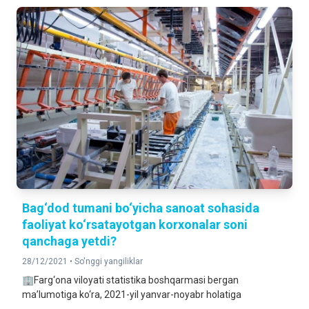
Bag‘dod tumani bo‘yicha sanoat sohasida
faoliyat ko‘rsatayotgan korxonalar soni
qanchaga yetdi?
28/12/2021 •
So'nggi yangiliklar
🏢Farg‘ona viloyati statistika boshqarmasi bergan
ma’lumotiga ko‘ra, 2021-yil yanvar-noyabr holatiga