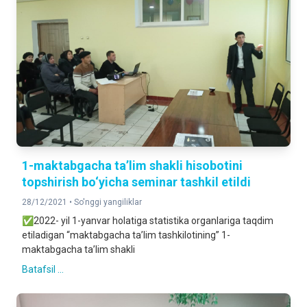
1-maktabgacha ta’lim shakli hisobotini
topshirish bo‘yicha seminar tashkil etildi
28/12/2021 •
So'nggi yangiliklar
✅2022- yil 1-yanvar holatiga statistika organlariga taqdim
etiladigan “maktabgacha ta’lim tashkilotining” 1-
maktabgacha ta’lim shakli
Batafsil ...