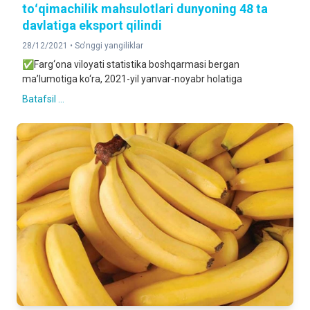
toʻqimachilik mahsulotlari dunyoning 48 tа
davlatiga eksport qilindi
28/12/2021 •
So'nggi yangiliklar
✅Farg‘ona viloyati statistika boshqarmasi bergan
ma’lumotiga ko‘ra, 2021-yil yanvar-noyabr holatiga
Batafsil ...