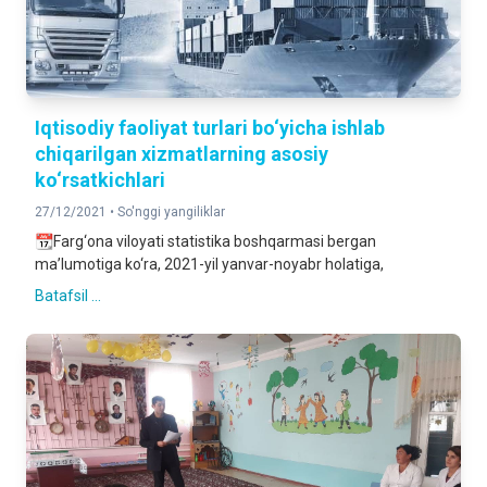
Iqtisodiy faoliyat turlari bo‘yicha ishlab
chiqarilgan xizmatlarning asosiy
ko‘rsatkichlari
27/12/2021 •
So'nggi yangiliklar
📆Farg‘ona viloyati statistika boshqarmasi bergan
ma’lumotiga ko‘ra, 2021-yil yanvar-noyabr holatiga,
Batafsil ...