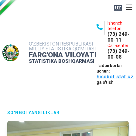
UZ
BOSHQARMA HAQIDA
Ishonch
telefon
OCHIQ MA'LUMOTLAR
(73) 249-
00-11
NASHRLAR
O‘ZBEKISTON RESPUBLIKASI
Call-center
MILLIY STATISTIKA QO‘MITASI
(73) 249-
INTERAKTIV XIZMATLAR
FARG'ONA VILOYATI
00-08
STATISTIKA BOSHQARMASI
MATBUOT XIZMATI
Tadbirkorlar
uchun:
MUROJAATLAR
hisobot.stat.uz
KONTAKTLAR
ga o'tish
SO'NGGI YANGILIKLAR