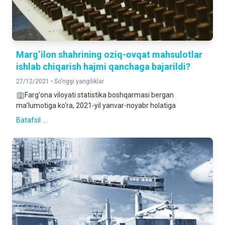
Marg‘ilon shahrining oziq-ovqat mahsulotlar
ishlab chiqarish hajmi qanchaga bajarildi?
27/12/2021 •
So'nggi yangiliklar
🏢Farg‘ona viloyati statistika boshqarmasi bergan
ma’lumotiga ko‘ra, 2021-yil yanvar-noyabr holatiga
Batafsil ...