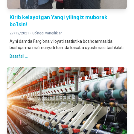
Kirib kelayotgan Yangi yilingiz muborak
bo‘lsin!
27/12/2021 •
So'nggi yangiliklar
Ayni damda Farg‘ona viloyati statistika boshqarmasida
boshqarma ma’muriyati hamda kasaba uyushmasi tashkiloti
Batafsil ...