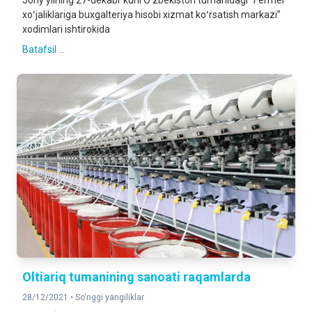
Joriy yilning 27-dekabr kuni O‘zbekiston tumanidagi “Fermer
xoʻjaliklariga buxgalteriya hisobi xizmat koʻrsatish markazi”
xodimlari ishtirokida
Batafsil ...
Oltiariq tumanining sanoati raqamlarda
28/12/2021 •
So'nggi yangiliklar