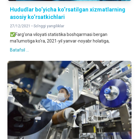
Hududlar bo‘yicha ko‘rsatilgan xizmatlarning
asosiy ko‘rsatkichlari
27/12/2021 •
So'nggi yangiliklar
✅Farg‘ona viloyati statistika boshqarmasi bergan
ma’lumotiga ko‘ra, 2021-yil yanvar-noyabr holatiga,
Batafsil ...