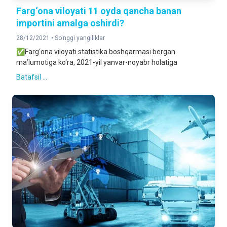
Farg‘ona viloyati 11 oyda qancha banan
importini amalga oshirdi?
28/12/2021 •
So'nggi yangiliklar
✅Farg‘ona viloyati statistika boshqarmasi bergan
ma’lumotiga ko‘ra, 2021-yil yanvar-noyabr holatiga
Batafsil ...