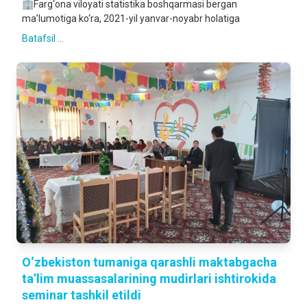
🏢Farg‘ona viloyati statistika boshqarmasi bergan
ma’lumotiga ko‘ra, 2021-yil yanvar-noyabr holatiga
Batafsil ...
O‘zbekiston tumaniga qarashli maktabgacha
ta’lim muassasalarining mudirlari ishtirokida
seminar tashkil etildi