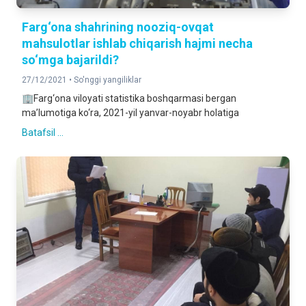
Farg‘ona shahrining nooziq-ovqat
mahsulotlar ishlab chiqarish hajmi necha
so‘mga bajarildi?
27/12/2021 •
So'nggi yangiliklar
🏢Farg‘ona viloyati statistika boshqarmasi bergan
ma’lumotiga ko‘ra, 2021-yil yanvar-noyabr holatiga
Batafsil ...