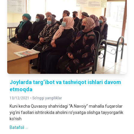
Joylarda targ‘ibot va tashviqot ishlari davom
etmoqda
13/12/2021 •
So'nggi yangiliklar
Kuni kecha Quvasoy shahridagi “A.Navoiy” mahalla fuqarolar
yig‘ini faollari ishtirokida aholini ro‘yxatga olishga tayyorgarlik
ko‘rish
Batafsil ...