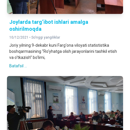
Joylarda targ‘ibot ishlari amalga
oshirilmoqda
10/12/2021 •
So'nggi yangiliklar
Joriy yilning 9-dekabr kuni Farg‘ona viloyati statististika
boshqarmasining “Ro‘yhatga olish jarayonlarini tashkil etish
va o‘tkazish” bo‘limi,
Batafsil ...