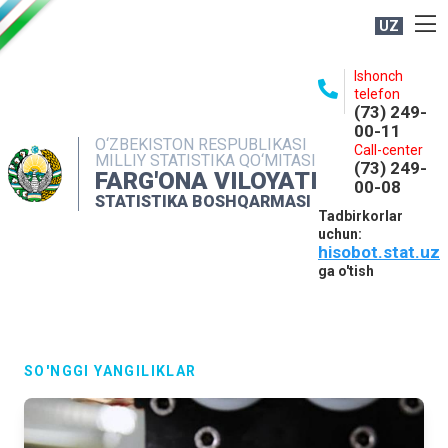
UZ
BOSHQARMA HAQIDA
Ishonch
telefon
OCHIQ MA'LUMOTLAR
(73) 249-
00-11
NASHRLAR
O‘ZBEKISTON RESPUBLIKASI
Call-center
MILLIY STATISTIKA QO‘MITASI
(73) 249-
INTERAKTIV XIZMATLAR
FARG'ONA VILOYATI
00-08
STATISTIKA BOSHQARMASI
MATBUOT XIZMATI
Tadbirkorlar
uchun:
MUROJAATLAR
hisobot.stat.uz
KONTAKTLAR
ga o'tish
SO'NGGI YANGILIKLAR