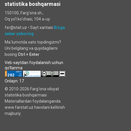
statistika boshqarmasi
150100, Farg'ona sh.,
Oq yo'l ko‘chаsi, 104 a-uy
fer@stat.uz •
Sayt xaritasi
Bizga
xabar yuboring
Ma`lumotda xato topdingizmi?
Uni belgilang va quyidagilarni
bosing
Ctrl + Enter
Veb-saytdan foydalanish uchun
qo'llanma
Onlayn: 17
© 2010-2026 Farg‘ona viloyat
statistika boshqarmasi
Materiallardan foydalanganda
www.farstat.uz havolani keltirish
majburiy.