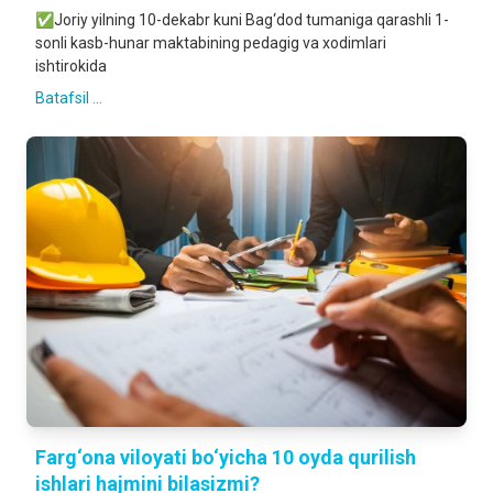
✅Joriy yilning 10-dekabr kuni Bag‘dod tumaniga qarashli 1-
sonli kasb-hunar maktabining pedagig va xodimlari
ishtirokida
Batafsil ...
Farg‘ona viloyati bo‘yicha 10 oyda qurilish
ishlari hajmini bilasizmi?