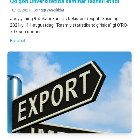
Qo‘qon Unversitetida seminar tashkil etildi
10/12/2021 •
So'nggi yangiliklar
Joriy yilning 9-dekabr kuni O‘zbekiston Respublikasining
2021-yil 11-avgustdagi “Rasmiy statistika to‘g‘risida” gi O‘RQ-
707-son qonuni
Batafsil ...