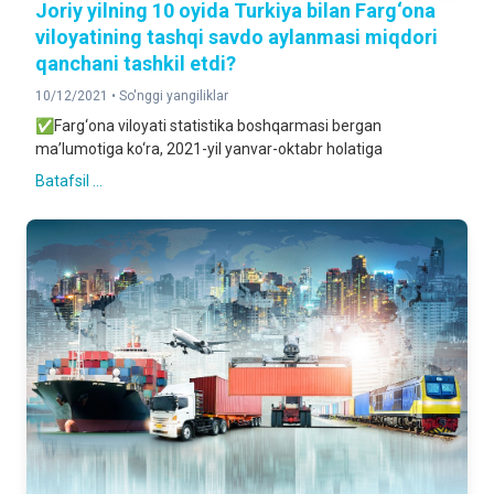
Joriy yilning 10 oyida Turkiya bilan Farg‘ona
viloyatining tashqi savdo aylanmasi miqdori
qanchani tashkil etdi?
10/12/2021 •
So'nggi yangiliklar
✅Farg‘ona viloyati statistika boshqarmasi bergan
ma’lumotiga ko‘ra, 2021-yil yanvar-oktabr holatiga
Batafsil ...