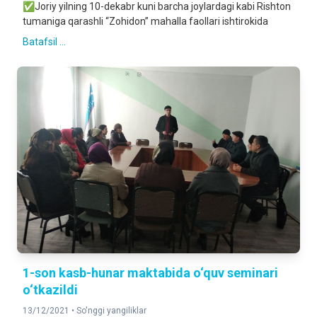
✅Joriy yilning 10-dekabr kuni barcha joylardagi kabi Rishton
tumaniga qarashli “Zohidon” mahalla faollari ishtirokida
Batafsil ...
1-son kasb-hunar maktabida o‘quv seminari
o‘tkazildi
13/12/2021 •
So'nggi yangiliklar