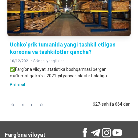
Uchko‘prik tumanida yangi tashkil etilgan
korxona va tashkilotlar qancha?
10/12/2021 •
So'nggi yangiliklar
✅Farg‘ona viloyati statistika boshqarmasi bergan
ma’lumotiga ko‘ra, 2021-yil yanvar-oktabr holatiga
Batafsil ...
627-sahifa 664 dan
Farg'ona viloyat