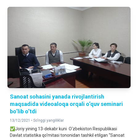
Sanoat sohasini yanada rivojlantirish
maqsadida videoaloqa orqali o‘quv seminari
bo‘lib o‘tdi
13/12/2021 •
So'nggi yangiliklar
✅Joriy yining 13-dekabr kuni O‘zbekiston Respublikasi
Davlat statistika qo‘mitasi tononidan tashkil etilgan “Sanoat