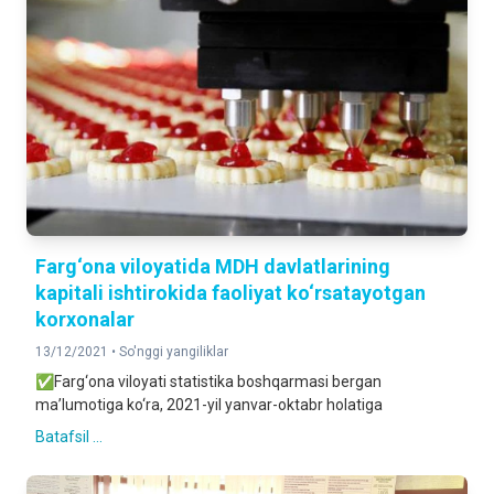
Farg‘ona viloyatida MDH davlatlarining
kapitali ishtirokida faoliyat ko‘rsatayotgan
korxonalar
13/12/2021 •
So'nggi yangiliklar
✅Farg‘ona viloyati statistika boshqarmasi bergan
ma’lumotiga ko‘ra, 2021-yil yanvar-oktabr holatiga
Batafsil ...