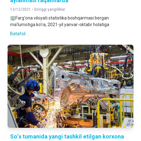
aylanmasi raqamlarda
13/12/2021 •
So'nggi yangiliklar
🏢Farg‘ona viloyati statistika boshqarmasi bergan
ma’lumotiga ko‘ra, 2021-yil yanvar-oktabr holatiga
Batafsil ...
So‘x tumanida yangi tashkil etilgan korxona