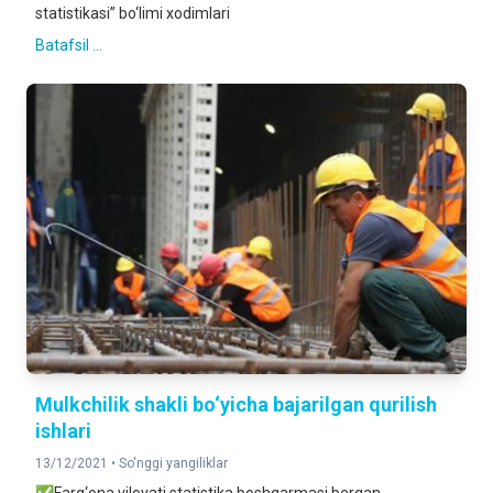
statistikasi” bo‘limi xodimlari
Batafsil ...
Mulkchilik shakli bo‘yicha bajarilgan qurilish
ishlari
13/12/2021 •
So'nggi yangiliklar