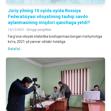
Joriy yilning 10 oyida oyida Rossiya
Federatsiyasi viloyatining tashqi savdo
aylanmasining miqdori qanchaga yetdi?
10/12/2021 •
So'nggi yangiliklar
Farg‘ona viloyati statistika boshqarmasi bergan ma’lumotiga
ko‘ra, 2021-yil yanvar-oktabr holatiga
Batafsil ...