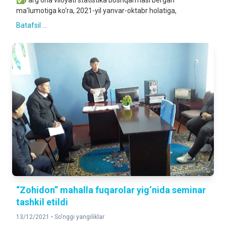
✅Farg‘ona viloyati statistika boshqarmasi bergan
ma’lumotiga ko‘ra, 2021-yil yanvar-oktabr holatiga,
Batafsil ...
“Zohidon” mahalla fuqarolar yig‘nida seminar
tashkil etildi
13/12/2021 •
So'nggi yangiliklar