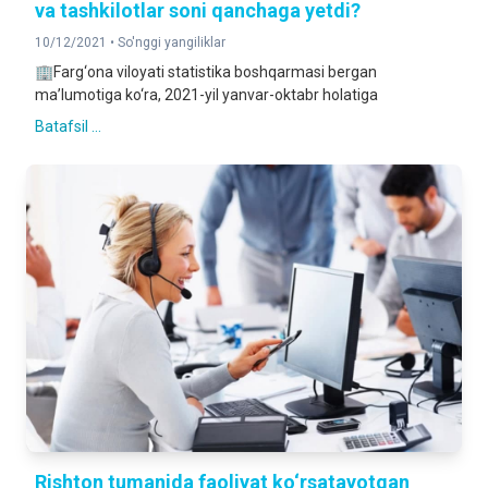
va tashkilotlar soni qanchaga yetdi?
10/12/2021 •
So'nggi yangiliklar
🏢Farg‘ona viloyati statistika boshqarmasi bergan
ma’lumotiga ko‘ra, 2021-yil yanvar-oktabr holatiga
Batafsil ...
Rishton tumanida faoliyat ko‘rsatayotgan