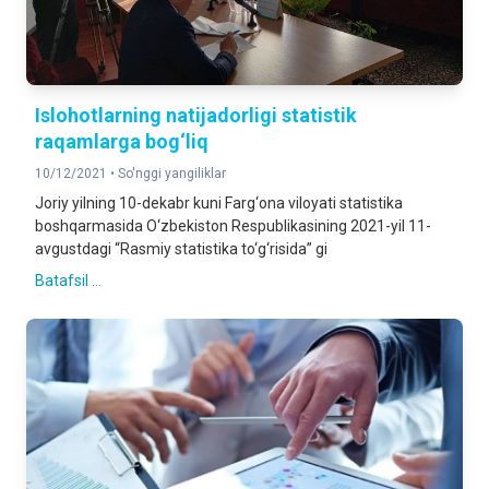
Islohotlarning natijadorligi statistik
raqamlarga bog‘liq
10/12/2021 •
So'nggi yangiliklar
Joriy yilning 10-dekabr kuni Farg‘ona viloyati statistika
boshqarmasida O‘zbekiston Respublikasining 2021-yil 11-
avgustdagi “Rasmiy statistika to‘g‘risida” gi
Batafsil ...