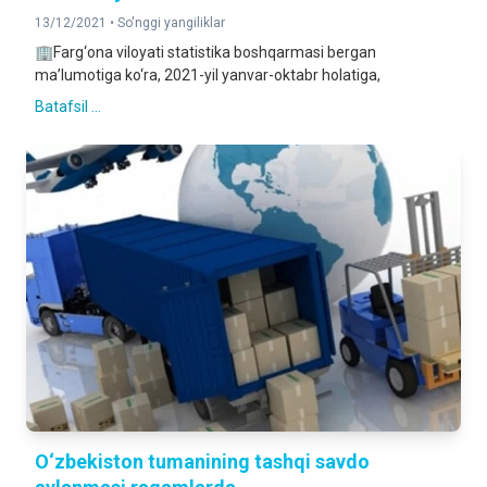
13/12/2021 •
So'nggi yangiliklar
🏢Farg‘ona viloyati statistika boshqarmasi bergan
ma’lumotiga ko‘ra, 2021-yil yanvar-oktabr holatiga,
Batafsil ...
O‘zbekiston tumanining tashqi savdo