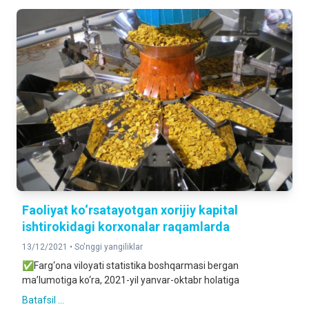
Faoliyat ko‘rsatayotgan xorijiy kapital
ishtirokidagi korxonalar raqamlarda
13/12/2021 •
So'nggi yangiliklar
✅Farg‘ona viloyati statistika boshqarmasi bergan
ma’lumotiga ko‘ra, 2021-yil yanvar-oktabr holatiga
Batafsil ...