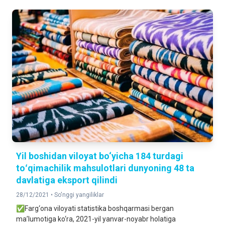
Yil boshidan viloyat bo‘yicha 184 turdagi
toʻqimachilik mahsulotlari dunyoning 48 tа
davlatiga eksport qilindi
28/12/2021 •
So'nggi yangiliklar
✅Farg‘ona viloyati statistika boshqarmasi bergan
ma’lumotiga ko‘ra, 2021-yil yanvar-noyabr holatiga