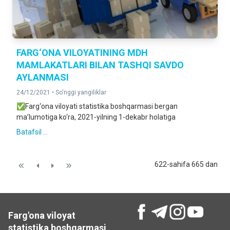
FARG‘ONA VILOYATINING MDH
MAMLAKATLARI BILAN TASHQI SAVDO
AYLANMASI
24/12/2021 •
So'nggi yangiliklar
✅Farg‘ona viloyati statistika boshqarmasi bergan
ma’lumotiga ko‘ra, 2021-yilning 1-dekabr holatiga
Batafsil ...
622-sahifa 665 dan
Farg'ona viloyat
statistika boshqarmasi