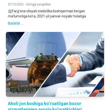
27/12/2021 •
So'nggi yangiliklar
🏢Farg‘ona viloyati statistika boshqarmasi bergan
ma’lumotiga ko‘ra, 2021-yil yanvar-noyabr holatiga
Batafsil ...
Aholi jon boshiga ko‘rsatilgan bozor
xizmatlarining asosiy ko‘rsatkichlari