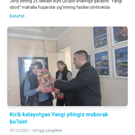
Joriy yilning 25-dekabr kuni Qo‘qon shahriga qarashli “Yangi
obod” mahalla fuqarolar yig‘inining faollari ishtirokida
Batafsil ...
Kirib kelayotgan Yangi yilingiz muborak
bo‘lsin!
27/12/2021 •
So'nggi yangiliklar