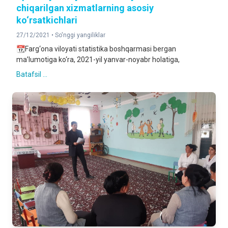
chiqarilgan xizmatlarning asosiy
ko‘rsatkichlari
27/12/2021 •
So'nggi yangiliklar
📆Farg‘ona viloyati statistika boshqarmasi bergan
ma’lumotiga ko‘ra, 2021-yil yanvar-noyabr holatiga,
Batafsil ...