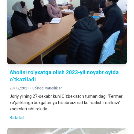
Aholini ro‘yxatga olish 2023-yil noyabr oyida
o‘tkaziladi
28/12/2021 •
So'nggi yangiliklar
Joriy yilning 27-dekabr kuni O‘zbekiston tumanidagi “Fermer
xoʻjaliklariga buxgalteriya hisobi xizmat koʻrsatish markazi”
xodimlari ishtirokida
Batafsil ...