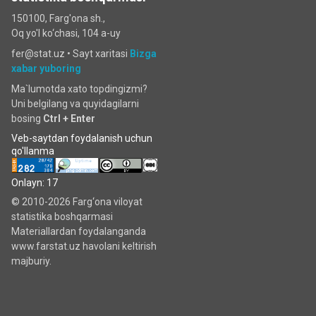
150100, Farg'ona sh.,
Oq yo'l ko‘chаsi, 104 a-uy
fer@stat.uz •
Sayt xaritasi
Bizga
xabar yuboring
Ma`lumotda xato topdingizmi?
Uni belgilang va quyidagilarni
bosing
Ctrl + Enter
Veb-saytdan foydalanish uchun
qo'llanma
Onlayn: 17
© 2010-2026 Farg‘ona viloyat
statistika boshqarmasi
Materiallardan foydalanganda
www.farstat.uz havolani keltirish
majburiy.