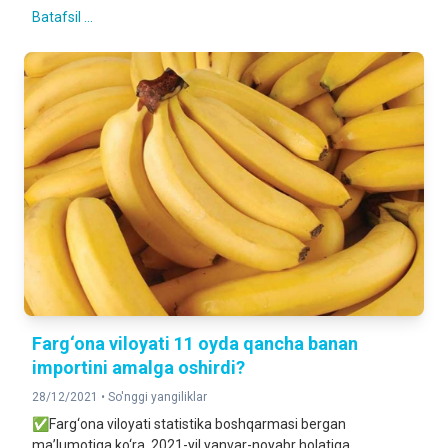
Batafsil ...
Farg‘ona viloyati 11 oyda qancha banan
importini amalga oshirdi?
28/12/2021 •
So'nggi yangiliklar
✅Farg‘ona viloyati statistika boshqarmasi bergan
ma’lumotiga ko‘ra, 2021-yil yanvar-noyabr holatiga