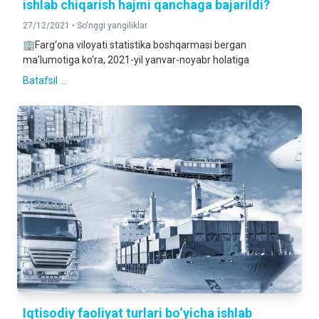
ishlab chiqarish hajmi qanchaga bajarildi?
27/12/2021 •
So'nggi yangiliklar
🏢Farg‘ona viloyati statistika boshqarmasi bergan
ma’lumotiga ko‘ra, 2021-yil yanvar-noyabr holatiga
Batafsil ...
Iqtisodiy faoliyat turlari bo‘yicha ishlab