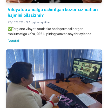
Viloyatda amalga oshirilgan bozor xizmatlari
hajmini bilasizmi?
27/12/2021 •
So'nggi yangiliklar
✅Farg‘ona viloyati statistika boshqarmasi bergan
ma’lumotiga ko‘ra, 2021- yilning yanvar-noyabr oylarida
Batafsil ...