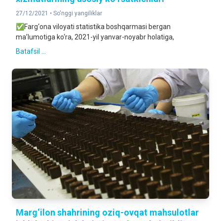
27/12/2021 •
So'nggi yangiliklar
✅Farg‘ona viloyati statistika boshqarmasi bergan
ma’lumotiga ko‘ra, 2021-yil yanvar-noyabr holatiga,
Batafsil ...
Marg‘ilon shahrining oziq-ovqat mahsulotlar