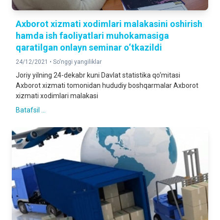
Axborot xizmati xodimlari malakasini oshirish
hamda ish faoliyatlari muhokamasiga
qaratilgan onlayn seminar o‘tkazildi
24/12/2021 •
So'nggi yangiliklar
Joriy yilning 24-dekabr kuni Davlat statistika qo‘mitasi
Axborot xizmati tomonidan hududiy boshqarmalar Axborot
xizmati xodimlari malakasi
Batafsil ...