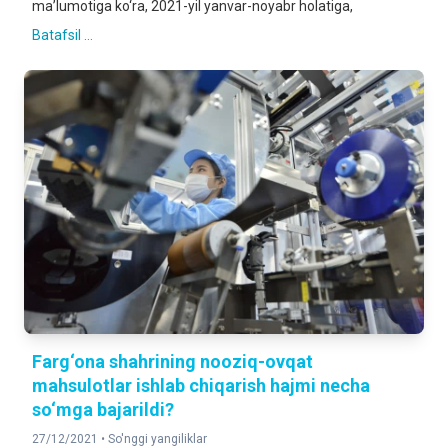
ma’lumotiga ko‘ra, 2021-yil yanvar-noyabr holatiga,
Batafsil ...
Farg‘ona shahrining nooziq-ovqat
mahsulotlar ishlab chiqarish hajmi necha
so‘mga bajarildi?
27/12/2021 •
So'nggi yangiliklar