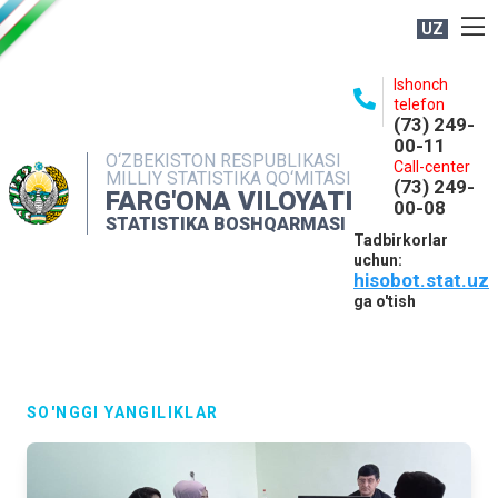
UZ
BOSHQARMA HAQIDA
Ishonch
telefon
OCHIQ MA'LUMOTLAR
(73) 249-
00-11
NASHRLAR
O‘ZBEKISTON RESPUBLIKASI
Call-center
MILLIY STATISTIKA QO‘MITASI
(73) 249-
INTERAKTIV XIZMATLAR
FARG'ONA VILOYATI
00-08
STATISTIKA BOSHQARMASI
MATBUOT XIZMATI
Tadbirkorlar
uchun:
MUROJAATLAR
hisobot.stat.uz
KONTAKTLAR
ga o'tish
SO'NGGI YANGILIKLAR