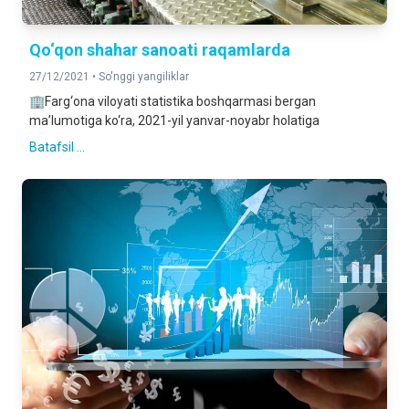
Qo‘qon shahar sanoati raqamlarda
27/12/2021 •
So'nggi yangiliklar
🏢Farg‘ona viloyati statistika boshqarmasi bergan
ma’lumotiga ko‘ra, 2021-yil yanvar-noyabr holatiga
Batafsil ...