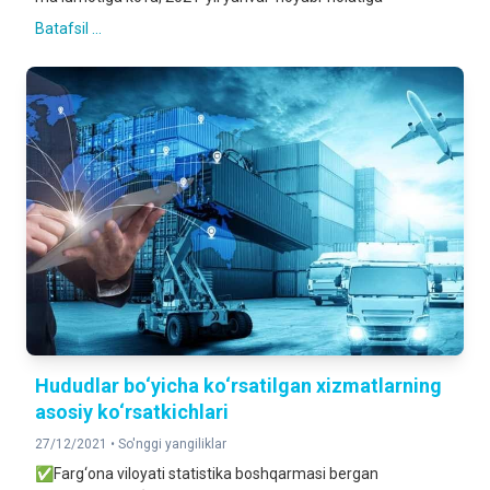
Batafsil ...
Hududlar bo‘yicha ko‘rsatilgan xizmatlarning
asosiy ko‘rsatkichlari
27/12/2021 •
So'nggi yangiliklar
✅Farg‘ona viloyati statistika boshqarmasi bergan