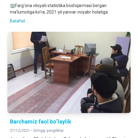
🏢Farg‘ona viloyati statistika boshqarmasi bergan
ma’lumotiga ko‘ra, 2021-yil yanvar-noyabr holatiga
Batafsil ...
Вarchamiz faol bo‘laylik
27/12/2021 •
So'nggi yangiliklar