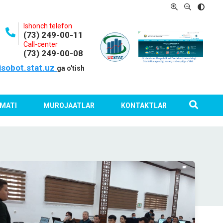
Ishonch telefon
(73) 249-00-11
Call-center
(73) 249-00-08
isobot.stat.uz
ga o'tish
MATI
MUROJAATLAR
KONTAKTLAR