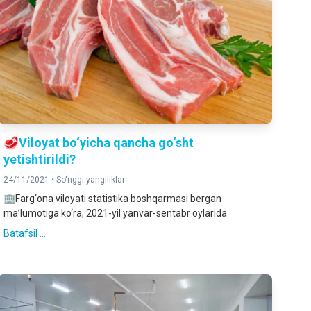
🥩Viloyat bo‘yicha qancha go‘sht
yetishtirildi?
24/11/2021 •
So'nggi yangiliklar
🏢Farg‘ona viloyati statistika boshqarmasi bergan
ma’lumotiga ko‘ra, 2021-yil yanvar-sentabr oylarida
Batafsil ...