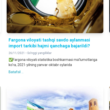
Fargona viloyati tashqi savdo aylanmasi
import tarkibi hajmi qanchaga bajarildi?
26/11/2021 •
So'nggi yangiliklar
✅Fargona viloyati statistika boshkarmasi ma’lumotlariga
ko‘ra, 2021-yilning yanvar-oktabr oylarida
Batafsil ...