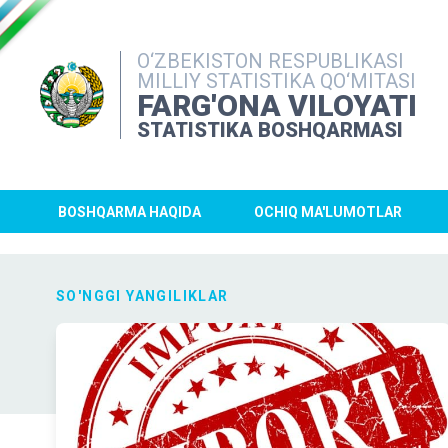
O‘ZBEKISTON RESPUBLIKASI
MILLIY STATISTIKA QO‘MITASI
FARG'ONA VILOYATI
STATISTIKA BOSHQARMASI
BOSHQARMA HAQIDA
OCHIQ MA'LUMOTLAR
SO'NGGI YANGILIKLAR