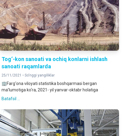
Tog‘-kon sanoati va ochiq konlarni ishlash
sanoati raqamlarda
25/11/2021 •
So'nggi yangiliklar
🏢Farg‘ona viloyati statistika boshqarmasi bergan
ma’lumotiga ko‘ra, 2021- yil yanvar-oktabr holatiga
Batafsil ...