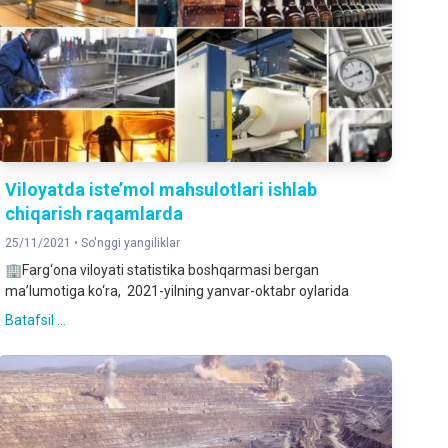
Viloyatda iste’mol mahsulotlari ishlab
chiqarish raqamlarda
25/11/2021 •
So'nggi yangiliklar
🏢Farg‘ona viloyati statistika boshqarmasi bergan
ma’lumotiga ko‘ra, 2021-yilning yanvar-oktabr oylarida
Batafsil ...