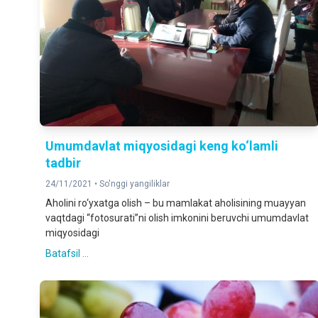
Umumdavlat miqyosidagi keng ko‘lamli
tadbir
24/11/2021 •
So'nggi yangiliklar
Aholini ro‘yxatga olish – bu mamlakat aholisining muayyan
vaqtdagi “fotosurati”ni olish imkonini beruvchi umumdavlat
miqyosidagi
Batafsil ...