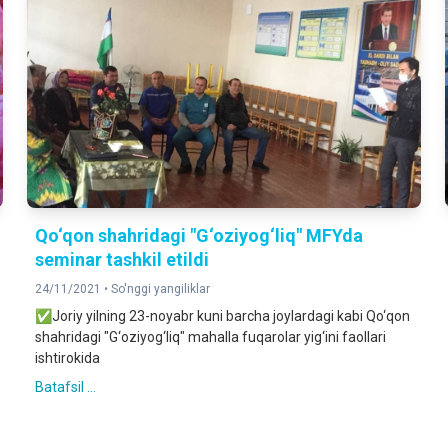
Qo‘qon shahridagi "G‘oziyog‘liq" MFYda
seminar tashkil etildi
24/11/2021 •
So'nggi yangiliklar
✅Joriy yilning 23-noyabr kuni barcha joylardagi kabi Qo‘qon
shahridagi "G‘oziyog‘liq" mahalla fuqarolar yig‘ini faollari
ishtirokida
Batafsil ...