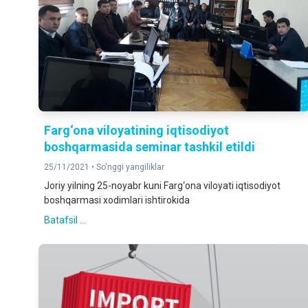
Farg‘ona viloyatining iqtisodiyot
boshqarmasida seminar tashkil etildi
25/11/2021 •
So'nggi yangiliklar
Joriy yilning 25-noyabr kuni Farg‘ona viloyati iqtisodiyot
boshqarmasi xodimlari ishtirokida
Batafsil ...