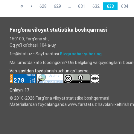
628
629
...
631
632
633
634
Farg'ona viloyat statistika boshqarmasi
150100, Farg'ona sh.,
Oq yo'l ko‘chаsi, 104 a-uy
fer@stat.uz •
Sayt xaritasi
Bizga xabar yuboring
Ma`lumotda xato topdingizmi? Uni belgilang va quyidagilarni bosi
Veb-saytdan foydalanish uchun qo'llanma
Onlayn: 17
© 2010-2026 Farg‘ona viloyat statistika boshqarmasi
Materiallardan foydalanganda www.farstat.uz havolani keltirish ma