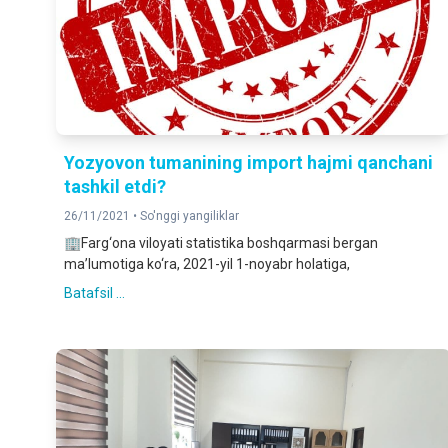
Yozyovon tumanining import hajmi qanchani
tashkil etdi?
26/11/2021 •
So'nggi yangiliklar
🏢Farg‘ona viloyati statistika boshqarmasi bergan
ma’lumotiga ko‘ra, 2021-yil 1-noyabr holatiga,
Batafsil ...