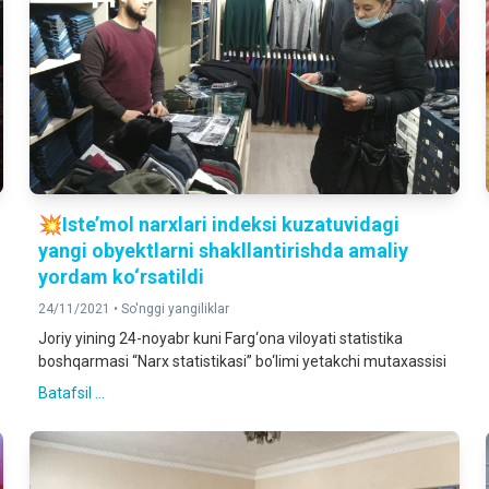
💥Iste’mol narxlari indeksi kuzatuvidagi
yangi obyektlarni shakllantirishda amaliy
yordam ko‘rsatildi
24/11/2021 •
So'nggi yangiliklar
Joriy yining 24-noyabr kuni Farg‘ona viloyati statistika
boshqarmasi “Narx statistikasi” bo‘limi yetakchi mutaxassisi
Batafsil ...