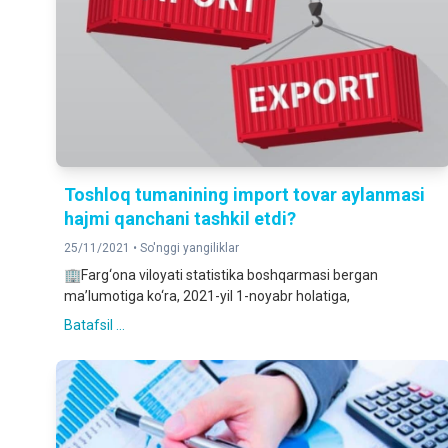
Toshloq tumanining import tovar aylanmasi
hajmi qanchani tashkil etdi?
25/11/2021 •
So'nggi yangiliklar
🏢Farg‘ona viloyati statistika boshqarmasi bergan
ma’lumotiga ko‘ra, 2021-yil 1-noyabr holatiga,
Batafsil ...