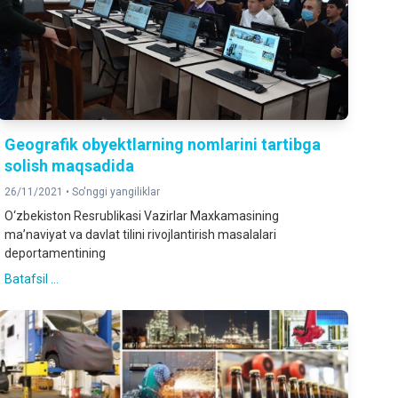
Geografik obyektlarning nomlarini tartibga
solish maqsadida
26/11/2021 •
So'nggi yangiliklar
O‘zbekiston Resrublikasi Vazirlar Maxkamasining
ma’naviyat va davlat tilini rivojlantirish masalalari
deportamentining
Batafsil ...