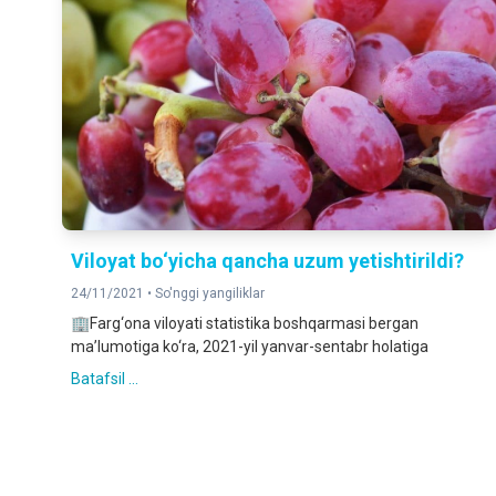
Viloyat bo‘yicha qancha uzum yetishtirildi?
24/11/2021 •
So'nggi yangiliklar
🏢Farg‘ona viloyati statistika boshqarmasi bergan
ma’lumotiga ko‘ra, 2021-yil yanvar-sentabr holatiga
Batafsil ...