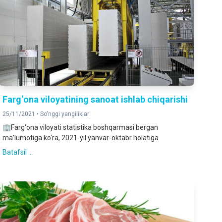
Farg‘ona viloyatining sanoat ishlab chiqarishi
25/11/2021 •
So'nggi yangiliklar
🏢Farg‘ona viloyati statistika boshqarmasi bergan
ma’lumotiga ko‘ra, 2021-yil yanvar-oktabr holatiga
Batafsil ...