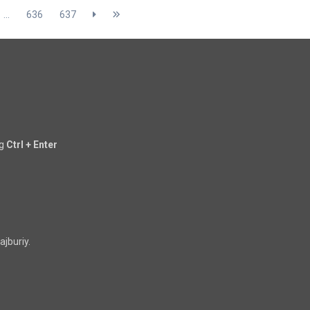
...
636
637
ng
Ctrl + Enter
jburiy.