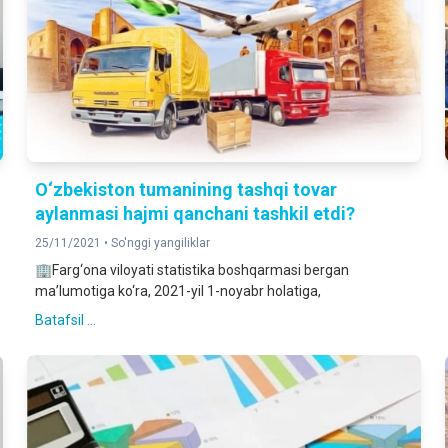
O‘zbekiston tumanining tashqi tovar
aylanmasi hajmi qanchani tashkil etdi?
25/11/2021 •
So'nggi yangiliklar
🏢Farg‘ona viloyati statistika boshqarmasi bergan
ma’lumotiga ko‘ra, 2021-yil 1-noyabr holatiga,
Batafsil ...