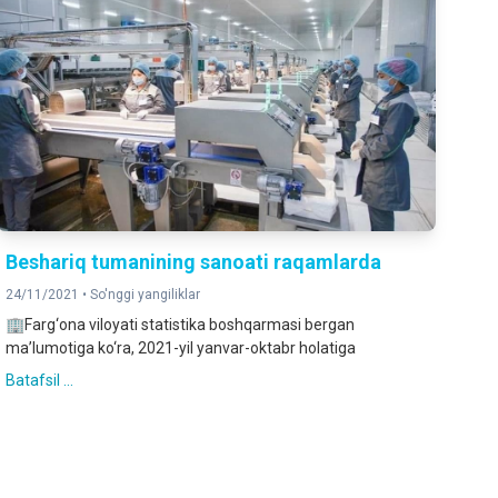
Beshariq tumanining sanoati raqamlarda
24/11/2021 •
So'nggi yangiliklar
🏢Farg‘ona viloyati statistika boshqarmasi bergan
ma’lumotiga ko‘ra, 2021-yil yanvar-oktabr holatiga
Batafsil ...