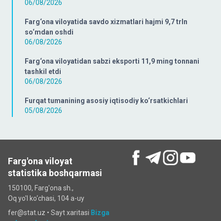
06/08/2026
Farg‘ona viloyatida savdo xizmatlari hajmi 9,7 trln
so‘mdan oshdi
06/08/2026
Farg‘ona viloyatidan sabzi eksporti 11,9 ming tonnani
tashkil etdi
06/08/2026
Furqat tumanining asosiy iqtisodiy ko‘rsatkichlari
05/08/2026
Farg'ona viloyat
statistika boshqarmasi
150100, Farg'ona sh.,
Oq yo'l ko‘chаsi, 104 a-uy
fer@stat.uz •
Sayt xaritasi
Bizga