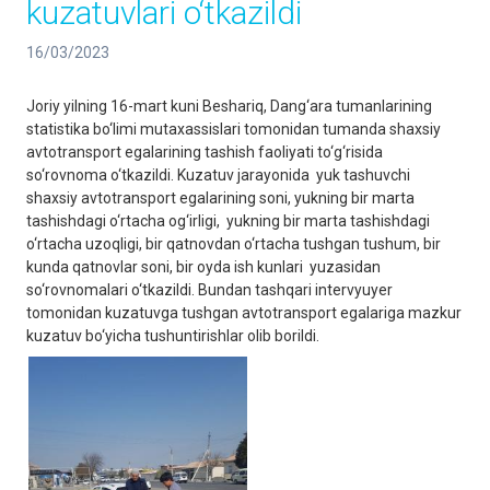
kuzatuvlari o‘tkazildi
16/03/2023
Joriy yilning 16-mart kuni Beshariq, Dang‘ara tumanlarining
statistika bo‘limi mutaxassislari tomonidan tumanda shaxsiy
avtotransport egalarining tashish faoliyati to‘g‘risida
so‘rovnoma o‘tkazildi. Kuzatuv jarayonida yuk tashuvchi
shaxsiy avtotransport egalarining soni, yukning bir marta
tashishdagi o‘rtacha og‘irligi, yukning bir marta tashishdagi
o‘rtacha uzoqligi, bir qatnovdan o‘rtacha tushgan tushum, bir
kunda qatnovlar soni, bir oyda ish kunlari yuzasidan
so‘rovnomalari o‘tkazildi. Bundan tashqari intervyuyer
tomonidan kuzatuvga tushgan avtotransport egalariga mazkur
kuzatuv bo‘yicha tushuntirishlar olib borildi.