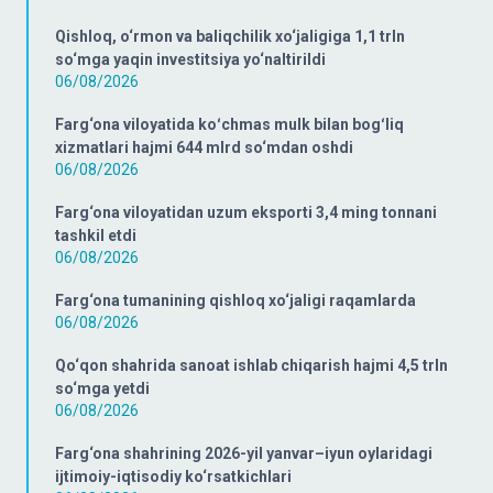
Qishloq, o‘rmon va baliqchilik xo‘jaligiga 1,1 trln
so‘mga yaqin investitsiya yo‘naltirildi
06/08/2026
Farg‘ona viloyatida koʻchmas mulk bilan bogʻliq
xizmatlari hajmi 644 mlrd so‘mdan oshdi
06/08/2026
Farg‘ona viloyatidan uzum eksporti 3,4 ming tonnani
tashkil etdi
06/08/2026
Farg‘ona tumanining qishloq xo‘jaligi raqamlarda
06/08/2026
Qo‘qon shahrida sanoat ishlab chiqarish hajmi 4,5 trln
so‘mga yetdi
06/08/2026
Farg‘ona shahrining 2026-yil yanvar–iyun oylaridagi
ijtimoiy-iqtisodiy ko‘rsatkichlari