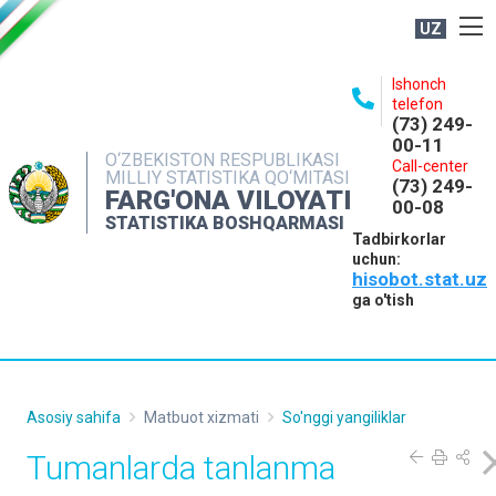
UZ
BOSHQARMA HAQIDA
Ishonch
telefon
OCHIQ MA'LUMOTLAR
(73) 249-
00-11
NASHRLAR
O‘ZBEKISTON RESPUBLIKASI
Call-center
MILLIY STATISTIKA QO‘MITASI
(73) 249-
INTERAKTIV XIZMATLAR
FARG'ONA VILOYATI
00-08
STATISTIKA BOSHQARMASI
MATBUOT XIZMATI
Tadbirkorlar
uchun:
MUROJAATLAR
hisobot.stat.uz
KONTAKTLAR
ga o'tish
Asosiy sahifa
Matbuot xizmati
So'nggi yangiliklar
Tumanlarda tanlanma