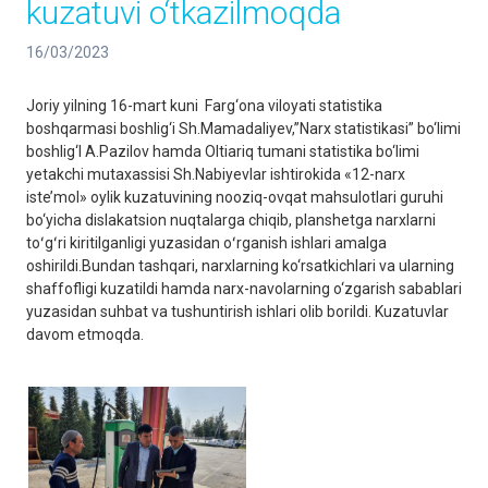
kuzatuvi o‘tkazilmoqda
16/03/2023
Joriy yilning 16-mart kuni Farg‘ona viloyati statistika
boshqarmasi boshlig‘i Sh.Mamadaliyev,”Narx statistikasi” bo‘limi
boshlig‘I A.Pazilov hamda Oltiariq tumani statistika bo‘limi
yetakchi mutaxassisi Sh.Nabiyevlar ishtirokida «12-narx
iste’mol» oylik kuzatuvining nooziq-ovqat mahsulotlari guruhi
bo‘yicha dislakatsion nuqtalarga chiqib, planshetga narxlarni
toʻgʻri kiritilganligi yuzasidan oʻrganish ishlari amalga
oshirildi.Bundan tashqari, narxlarning ko‘rsatkichlari va ularning
shaffofligi kuzatildi hamda narx-navolarning o‘zgarish sabablari
yuzasidan suhbat va tushuntirish ishlari olib borildi. Kuzatuvlar
davom etmoqda.