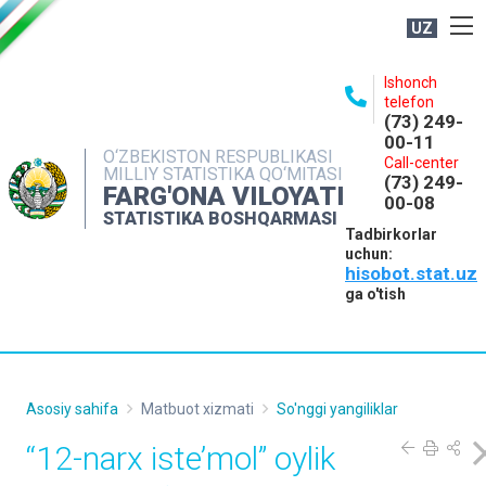
UZ
BOSHQARMA HAQIDA
Ishonch
telefon
OCHIQ MA'LUMOTLAR
(73) 249-
00-11
NASHRLAR
O‘ZBEKISTON RESPUBLIKASI
Call-center
MILLIY STATISTIKA QO‘MITASI
(73) 249-
INTERAKTIV XIZMATLAR
FARG'ONA VILOYATI
00-08
STATISTIKA BOSHQARMASI
MATBUOT XIZMATI
Tadbirkorlar
uchun:
MUROJAATLAR
hisobot.stat.uz
KONTAKTLAR
ga o'tish
Asosiy sahifa
Matbuot xizmati
So'nggi yangiliklar
“12-narx iste’mol” oylik