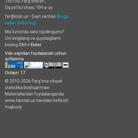
150100, Farg'ona sh.,
Oq yo'l ko‘chаsi, 104 a-uy
fer@stat.uz •
Sayt xaritasi
Bizga
xabar yuboring
Ma`lumotda xato topdingizmi?
Uni belgilang va quyidagilarni
bosing
Ctrl + Enter
Veb-saytdan foydalanish uchun
qo'llanma
Onlayn: 17
© 2010-2026 Farg‘ona viloyat
statistika boshqarmasi
Materiallardan foydalanganda
www.farstat.uz havolani keltirish
majburiy.