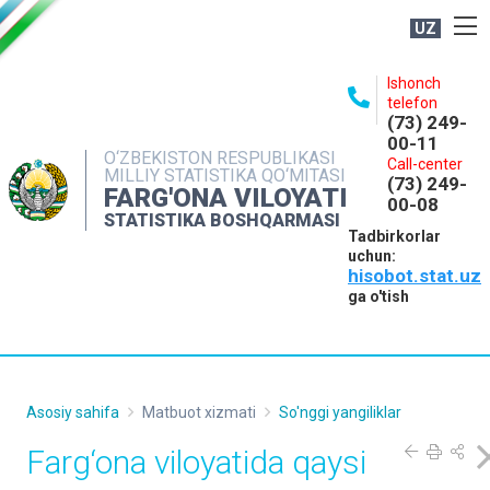
UZ
BOSHQARMA HAQIDA
Ishonch
telefon
OCHIQ MA'LUMOTLAR
(73) 249-
00-11
NASHRLAR
O‘ZBEKISTON RESPUBLIKASI
Call-center
MILLIY STATISTIKA QO‘MITASI
(73) 249-
INTERAKTIV XIZMATLAR
FARG'ONA VILOYATI
00-08
STATISTIKA BOSHQARMASI
MATBUOT XIZMATI
Tadbirkorlar
uchun:
MUROJAATLAR
hisobot.stat.uz
KONTAKTLAR
ga o'tish
Asosiy sahifa
Matbuot xizmati
So'nggi yangiliklar
Farg‘ona viloyatida qaysi