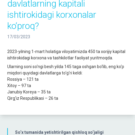
davlatlarning kapitali
ishtirokidagi korxonalar
ko‘proq?
17/03/2023
2023-yilning 1-mart holatiga viloyatimizda 450 ta xorijiy kapital
ishtirokidagi korxona va tashkilotlar faoliyat yuritmoqda.
Ularning soni so‘ngi besh yilda 145 taga oshgan bo‘lib, eng ko‘p
miqdori quyidagi davlatlarga to‘g‘ri keldi:
Rossiya – 121 ta
Xitoy – 97 ta
Janubiy Koreya – 35 ta
Qirg֥‘iz Respublikasi – 26 ta
So‘x tumanida yetishtirilgan qishloq xo‘jaligi