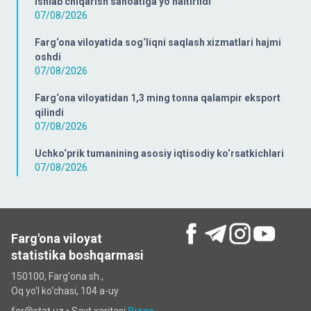
ishlab chiqarish sanoatiga yo‘naltirildi
07/08/2026
Farg‘ona viloyatida sog‘liqni saqlash xizmatlari hajmi
oshdi
07/08/2026
Farg‘ona viloyatidan 1,3 ming tonna qalampir eksport
qilindi
07/08/2026
Uchko‘prik tumanining asosiy iqtisodiy ko‘rsatkichlari
07/08/2026
Farg'ona viloyat
statistika boshqarmasi
150100, Farg'ona sh.,
Oq yo'l ko‘chаsi, 104 a-uy
fer@stat.uz •
Sayt xaritasi
Bizga