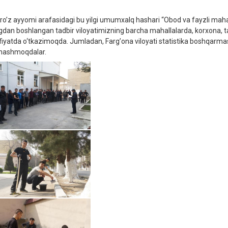
roʼz ayyomi arafasidagi bu yilgi umumxalq hashari “Obod va fayzli mahalla
gdan boshlangan tadbir viloyatimizning barcha mahallalarda, korxona, t
fiyatda o‘tkazimoqda. Jumladan, Fargʼona viloyati statistika boshqarma
nashmoqdalar.