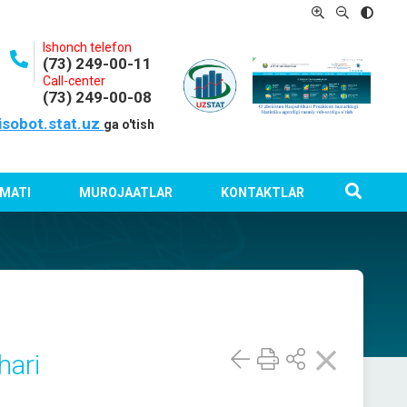
Ishonch telefon
(73) 249-00-11
Call-center
(73) 249-00-08
isobot.stat.uz
ga o'tish
MATI
MUROJAATLAR
KONTAKTLAR
hari