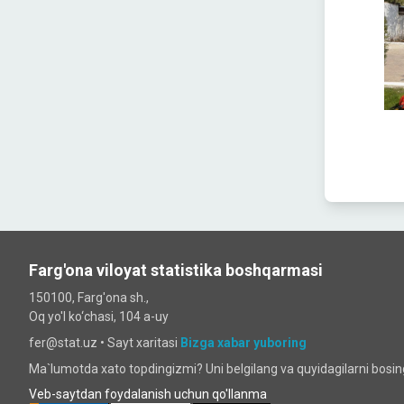
Farg'ona viloyat statistika boshqarmasi
150100, Farg'ona sh.,
Oq yo'l ko‘chаsi, 104 a-uy
fer@stat.uz •
Sayt xaritasi
Bizga xabar yuboring
Ma`lumotda xato topdingizmi? Uni belgilang va quyidagilarni bosi
Veb-saytdan foydalanish uchun qo'llanma