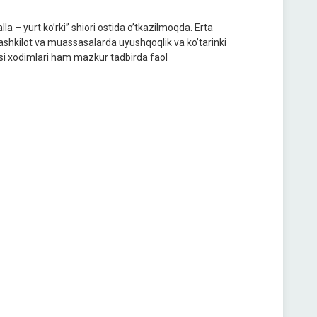
 – yurt koʼrki” shiori ostida oʼtkazilmoqda. Erta
ashkilot va muassasalarda uyushqoqlik va koʼtarinki
si xodimlari ham mazkur tadbirda faol