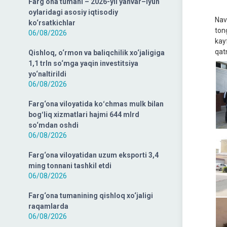
Farg‘ona tumani – 2026-yil yanvar–iyun
oylaridagi asosiy iqtisodiy
Nav
ko‘rsatkichlar
ton
06/08/2026
kay
qat
Qishloq, o‘rmon va baliqchilik xo‘jaligiga
1,1 trln so‘mga yaqin investitsiya
yo‘naltirildi
06/08/2026
Farg‘ona viloyatida koʻchmas mulk bilan
bogʻliq xizmatlari hajmi 644 mlrd
so‘mdan oshdi
06/08/2026
Farg‘ona viloyatidan uzum eksporti 3,4
ming tonnani tashkil etdi
06/08/2026
Farg‘ona tumanining qishloq xo‘jaligi
raqamlarda
06/08/2026