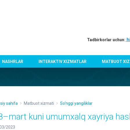
h
Tadbirkorlar uchun:
NASHRLAR
INTERAKTIV XIZMATLAR
MATBUOT XIZ
siy sahifa
Matbuot xizmati
So'nggi yangiliklar
8–mart kuni umumxalq xayriya has
03/2023