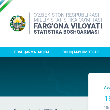
O‘ZBEKISTON RESPUBLIKASI
MILLIY STATISTIKA QO‘MITASI
FARG'ONA VILOYATI
STATISTIKA BOSHQARMASI
BOSHQARMA HAQIDA
OCHIQ MA'LUMOTLAR
Aso
1
18/