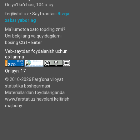
Oq yo'l ko‘chаsi, 104 a-uy
fer@stat.uz •
Sayt xaritasi
Bizga
xabar yuboring
Ma`lumotda xato topdingizmi?
Uni belgilang va quyidagilarni
bosing
Ctrl + Enter
Veb-saytdan foydalanish uchun
qo'llanma
Onlayn: 17
© 2010-2026 Farg‘ona viloyat
statistika boshqarmasi
Materiallardan foydalanganda
www.farstat.uz havolani keltirish
majburiy.