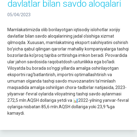
davlatlar bilan savdo aloqalari
05/04/2023
Mamlakatimizda olib borilayotgan iqtisodiy islohotlar xorijiy
davlatlar bilan savdo aloqalarining jadal o‘sishiga xizmat
qilmoqda. Xususan, mamlakatning eksport salohiyatini oshirish
bo‘yicha qabul qilingan qarorlar mahalliy kompaniyalarga tashqi
bozorlarda ko‘proq tajriba orttirishga imkon beradi. Pirovardida
ular jahon savdosida raqobatdosh ustunlikka ega bo‘ladi.
Viloyatda bu borada so‘nggi yillarda amalga oshirilayotgan
eksportni rag‘batlantirish, importni optimallashtirish va
umuman olganda tashqi savdo muvozanatini taʼminlash
maqsadida amalga oshirilgan chora-tadbirlar natijasida, 2023-
yilyanvar-fevral oylarida viloyatning tashqi savdo aylanmasi
272,5 mln.AQSH dollariga yetdi va 📊2022-yilning yanvar-fevral
oylariga nisbatan 85,6 mln.AQSH dollariga yoki 23,9 %ga
kamaydi.