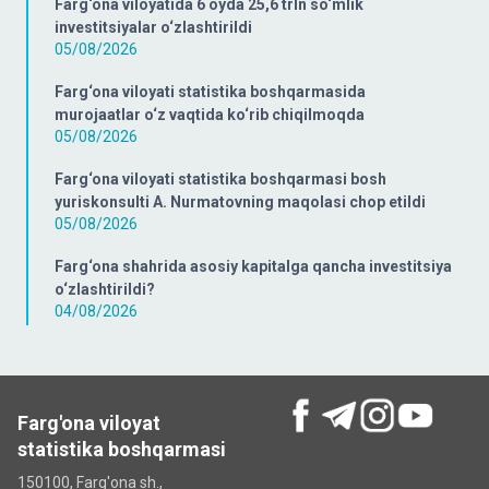
Farg‘ona viloyatida 6 oyda 25,6 trln so‘mlik
investitsiyalar o‘zlashtirildi
05/08/2026
Farg‘ona viloyati statistika boshqarmasida
murojaatlar o‘z vaqtida ko‘rib chiqilmoqda
05/08/2026
Farg‘ona viloyati statistika boshqarmasi bosh
yuriskonsulti A. Nurmatovning maqolasi chop etildi
05/08/2026
Farg‘ona shahrida asosiy kapitalga qancha investitsiya
o‘zlashtirildi?
04/08/2026
Farg'ona viloyat
statistika boshqarmasi
150100, Farg'ona sh.,