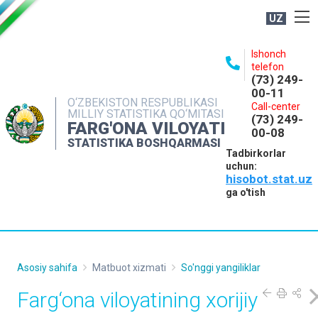
UZ
BOSHQARMA HAQIDA
Ishonch
telefon
OCHIQ MA'LUMOTLAR
(73) 249-
00-11
NASHRLAR
O‘ZBEKISTON RESPUBLIKASI
Call-center
MILLIY STATISTIKA QO‘MITASI
(73) 249-
INTERAKTIV XIZMATLAR
FARG'ONA VILOYATI
00-08
STATISTIKA BOSHQARMASI
MATBUOT XIZMATI
Tadbirkorlar
uchun:
MUROJAATLAR
hisobot.stat.uz
KONTAKTLAR
ga o'tish
Asosiy sahifa
Matbuot xizmati
So'nggi yangiliklar
Farg‘ona viloyatining xorijiy