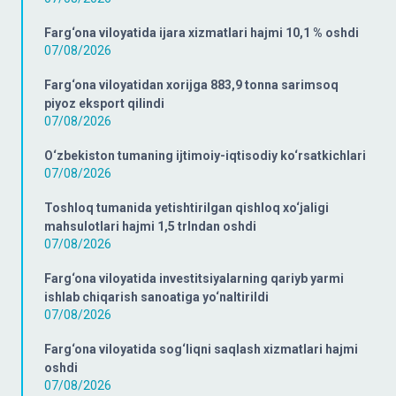
Farg‘ona viloyatida ijara xizmatlari hajmi 10,1 % oshdi
07/08/2026
Farg‘ona viloyatidan xorijga 883,9 tonna sarimsoq
piyoz eksport qilindi
07/08/2026
O‘zbekiston tumaning ijtimoiy-iqtisodiy ko‘rsatkichlari
07/08/2026
Toshloq tumanida yetishtirilgan qishloq xo‘jaligi
mahsulotlari hajmi 1,5 trlndan oshdi
07/08/2026
Farg‘ona viloyatida investitsiyalarning qariyb yarmi
ishlab chiqarish sanoatiga yo‘naltirildi
07/08/2026
Farg‘ona viloyatida sog‘liqni saqlash xizmatlari hajmi
oshdi
07/08/2026