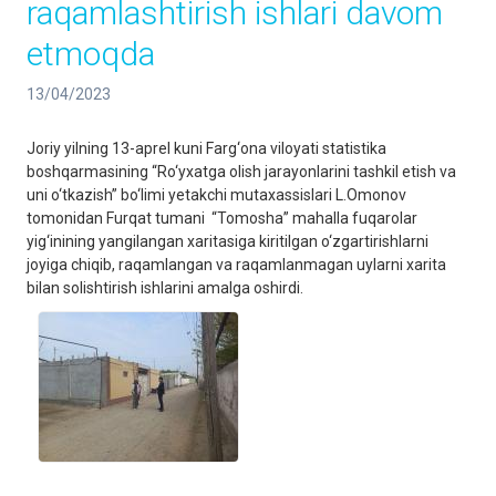
raqamlashtirish ishlari davom
etmoqda
13/04/2023
Joriy yilning 13-aprel kuni Farg‘ona viloyati statistika
boshqarmasining “Ro‘yxatga olish jarayonlarini tashkil etish va
uni o‘tkazish” bo‘limi yetakchi mutaxassislari L.Omonov
tomonidan Furqat tumani “Tomosha” mahalla fuqarolar
yig‘inining yangilangan xaritasiga kiritilgan o‘zgartirishlarni
joyiga chiqib, raqamlangan va raqamlanmagan uylarni xarita
bilan solishtirish ishlarini amalga oshirdi.