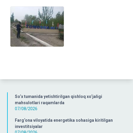
So‘x tumanida yetishtirilgan qishloq xo‘jaligi
mahsulotlari raqamlarda
07/08/2026
Farg‘ona viloyatida energetika sohasiga kiritilgan
investitsiyalar
07/08/2026