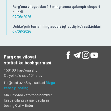
Farg‘ona viloyatidan 1,3 ming tonna qalampir eksport
qilindi
07/08/2026
Uchko‘prik tumanining asosiy iqtisodiy ko‘rsatkichlari
07/08/2026
Farg'ona viloyat
statistika boshqarmasi
150100, Farg'ona sh.,
Oq yo'l ko‘chаsi, 104 a-uy
fer@stat.uz •
Sayt xaritasi
Bizga
xabar yuboring
Ma`lumotda xato topdingizmi?
Uni belgilang va quyidagilarni
bosing
Ctrl + Enter