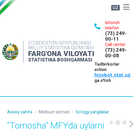
UZ
BOSHQARMA HAQIDA
Ishonch
telefon
OCHIQ MA'LUMOTLAR
(73) 249-
00-11
NASHRLAR
O‘ZBEKISTON RESPUBLIKASI
Call-center
MILLIY STATISTIKA QO‘MITASI
(73) 249-
INTERAKTIV XIZMATLAR
FARG'ONA VILOYATI
00-08
STATISTIKA BOSHQARMASI
MATBUOT XIZMATI
Tadbirkorlar
uchun:
MUROJAATLAR
hisobot.stat.uz
KONTAKTLAR
ga o'tish
Asosiy sahifa
Matbuot xizmati
So'nggi yangiliklar
“Tomosha” MFYda uylarni