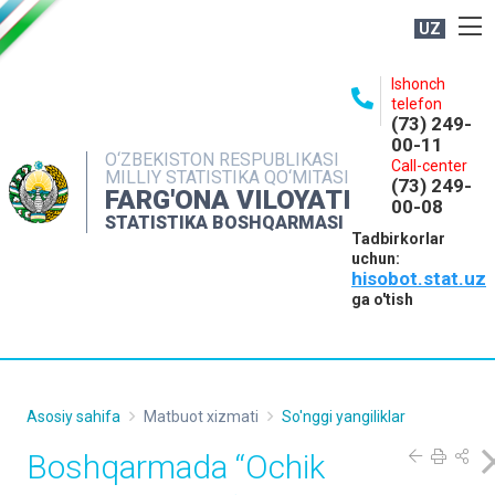
UZ
BOSHQARMA HAQIDA
Ishonch
telefon
OCHIQ MA'LUMOTLAR
(73) 249-
00-11
NASHRLAR
O‘ZBEKISTON RESPUBLIKASI
Call-center
MILLIY STATISTIKA QO‘MITASI
(73) 249-
INTERAKTIV XIZMATLAR
FARG'ONA VILOYATI
00-08
STATISTIKA BOSHQARMASI
MATBUOT XIZMATI
Tadbirkorlar
uchun:
MUROJAATLAR
hisobot.stat.uz
KONTAKTLAR
ga o'tish
Asosiy sahifa
Matbuot xizmati
So'nggi yangiliklar
Boshqarmada “Ochik