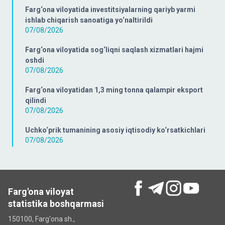
Farg‘ona viloyatida investitsiyalarning qariyb yarmi
ishlab chiqarish sanoatiga yo‘naltirildi
07/08/2026
Farg‘ona viloyatida sog‘liqni saqlash xizmatlari hajmi
oshdi
07/08/2026
Farg‘ona viloyatidan 1,3 ming tonna qalampir eksport
qilindi
07/08/2026
Uchko‘prik tumanining asosiy iqtisodiy ko‘rsatkichlari
07/08/2026
Farg'ona viloyat
statistika boshqarmasi
150100, Farg'ona sh.,