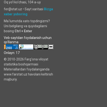
Oq yo'l ko‘chаsi, 104 a-uy
fer@stat.uz •
Sayt xaritasi
Bizga
xabar yuboring
Ma`lumotda xato topdingizmi?
Uni belgilang va quyidagilarni
bosing
Ctrl + Enter
Veb-saytdan foydalanish uchun
qo'llanma
Onlayn: 17
© 2010-2026 Farg‘ona viloyat
statistika boshqarmasi
Materiallardan foydalanganda
www.farstat.uz havolani keltirish
majburiy.