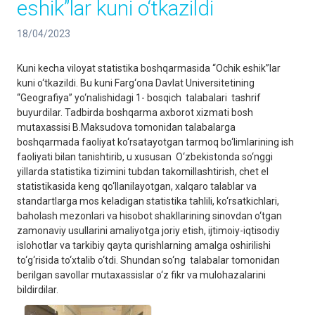
eshik”lar kuni o‘tkazildi
18/04/2023
Kuni kecha viloyat statistika boshqarmasida “Ochik eshik”lar
kuni o‘tkazildi. Bu kuni Farg‘ona Davlat Universitetining
“Geografiya” yo‘nalishidagi 1- bosqich talabalari tashrif
buyurdilar. Tadbirda boshqarma axborot xizmati bosh
mutaxassisi B.Maksudova tomonidan talabalarga
boshqarmada faoliyat ko‘rsatayotgan tarmoq bo‘limlarining ish
faoliyati bilan tanishtirib, u xususan O‘zbekistonda so‘nggi
yillarda statistika tizimini tubdan takomillashtirish, chet el
statistikasida keng qo‘llanilayotgan, xalqaro talablar va
standartlarga mos keladigan statistika tahlili, ko‘rsatkichlari,
baholash mezonlari va hisobot shakllarining sinovdan o‘tgan
zamonaviy usullarini amaliyotga joriy etish, ijtimoiy-iqtisodiy
islohotlar va tarkibiy qayta qurishlarning amalga oshirilishi
to‘g‘risida to‘xtalib o‘tdi. Shundan so‘ng talabalar tomonidan
berilgan savollar mutaxassislar o‘z fikr va mulohazalarini
bildirdilar.