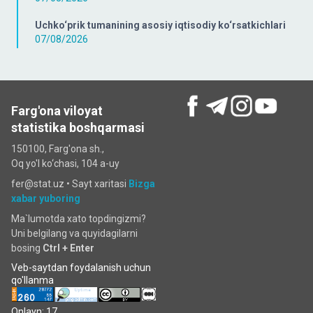
Uchko‘prik tumanining asosiy iqtisodiy ko‘rsatkichlari
07/08/2026
Farg'ona viloyat
statistika boshqarmasi
150100, Farg'ona sh.,
Oq yo'l ko‘chаsi, 104 a-uy
fer@stat.uz •
Sayt xaritasi
Bizga
xabar yuboring
Ma`lumotda xato topdingizmi?
Uni belgilang va quyidagilarni
bosing
Ctrl + Enter
Veb-saytdan foydalanish uchun
qo'llanma
Onlayn: 17