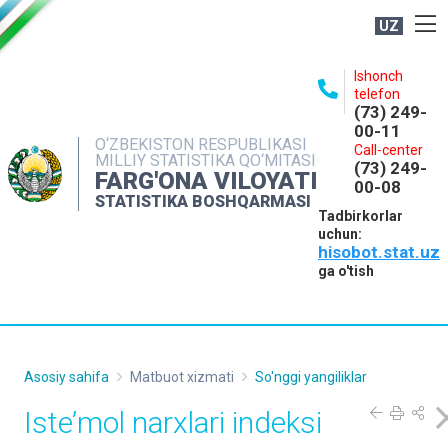
UZ
BOSHQARMA HAQIDA
Ishonch
telefon
OCHIQ MA'LUMOTLAR
(73) 249-
00-11
NASHRLAR
O‘ZBEKISTON RESPUBLIKASI
Call-center
MILLIY STATISTIKA QO‘MITASI
(73) 249-
INTERAKTIV XIZMATLAR
FARG'ONA VILOYATI
00-08
STATISTIKA BOSHQARMASI
MATBUOT XIZMATI
Tadbirkorlar
uchun:
MUROJAATLAR
hisobot.stat.uz
KONTAKTLAR
ga o'tish
Asosiy sahifa
Matbuot xizmati
So'nggi yangiliklar
Iste’mol narxlari indeksi