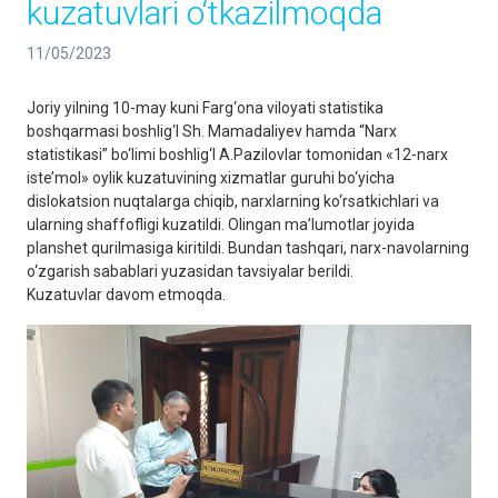
kuzatuvlari o‘tkazilmoqda
11/05/2023
Joriy yilning 10-may kuni Farg‘ona viloyati statistika
boshqarmasi boshlig‘I Sh. Mamadaliyev hamda “Narx
statistikasi” bo‘limi boshlig‘I A.Pazilovlar tomonidan «12-narx
iste’mol» oylik kuzatuvining xizmatlar guruhi bo‘yicha
dislokatsion nuqtalarga chiqib, narxlarning ko‘rsatkichlari va
ularning shaffofligi kuzatildi. Olingan ma’lumotlar joyida
planshet qurilmasiga kiritildi. Bundan tashqari, narx-navolarning
o‘zgarish sabablari yuzasidan tavsiyalar berildi.
Kuzatuvlar davom etmoqda.