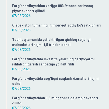
Farg‘ona viloyatidan xorijga 883,9 tonna sarimsoq
piyoz eksport qilindi
07/08/2026
O‘zbekiston tumaning ijtimoiy-iqtisodiy ko‘rsatkichlari
07/08/2026
Toshloq tumanida yetishtirilgan qishloq xo‘jaligi
mahsulotlari hajmi 1,5 trlndan oshdi
07/08/2026
Farg‘ona viloyatida investitsiyalarning qariyb yarmi
ishlab chiqarish sanoatiga yo‘naltirildi
07/08/2026
Farg‘ona viloyatida sog‘liqni saqlash xizmatlari hajmi
oshdi
07/08/2026
Farg‘ona viloyatidan 1,3 ming tonna qalampir eksport
qilindi
07/08/2026