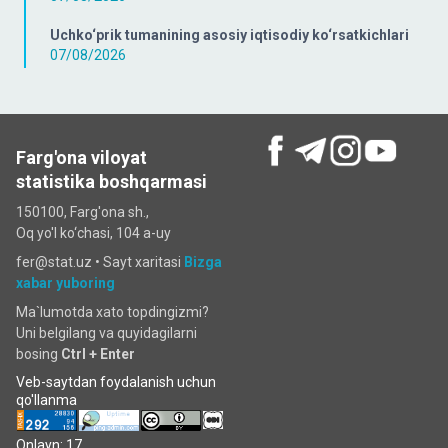
Uchko‘prik tumanining asosiy iqtisodiy ko‘rsatkichlari
07/08/2026
Farg'ona viloyat
statistika boshqarmasi
150100, Farg'ona sh.,
Oq yo'l ko‘chаsi, 104 a-uy
fer@stat.uz •
Sayt xaritasi
Bizga
xabar yuboring
Ma`lumotda xato topdingizmi?
Uni belgilang va quyidagilarni
bosing
Ctrl + Enter
Veb-saytdan foydalanish uchun
qo'llanma
Onlayn: 17