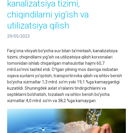
kanalizatsiya tizimi,
chiqindilarni yig‘ish va
utilizatsiya qilish
29/05/2023
Farg‘ona viloyati bo‘yicha suv bilan ta’minlash, kanalizatsiya
tizimi, chiqindilarni yig‘ish va utilizatsiya qilish korxonalari
tomonidan ishlab chiqarilgan mahsulotlar hajmi 60,7
mlrd.so‘mni tashkil etdi. O‘tgan yilning mos davriga nisbatan
oqava suvlarni yo‘qotish, transportirovka qilish va ishlov berish
bo‘yicha xizmatlar 1,3 mlrd. so‘m yoki 19,1 %ga kamayganligi
kuzatildi. Shuningdek axlat o‘ralarini tindirgichlarini va
septiklarni bo‘shatish, tozalash va ishlov berish bo‘yicha
xizmatlar 4,0 mlrd. so‘m va 38,2 %ga kamaygan.