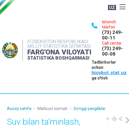
UZ
BOSHQARMA HAQIDA
Ishonch
telefon
OCHIQ MA'LUMOTLAR
(73) 249-
00-11
NASHRLAR
O‘ZBEKISTON RESPUBLIKASI
Call-center
MILLIY STATISTIKA QO‘MITASI
(73) 249-
INTERAKTIV XIZMATLAR
FARG'ONA VILOYATI
00-08
STATISTIKA BOSHQARMASI
MATBUOT XIZMATI
Tadbirkorlar
uchun:
MUROJAATLAR
hisobot.stat.uz
KONTAKTLAR
ga o'tish
Asosiy sahifa
Matbuot xizmati
So'nggi yangiliklar
Suv bilan ta’minlash,