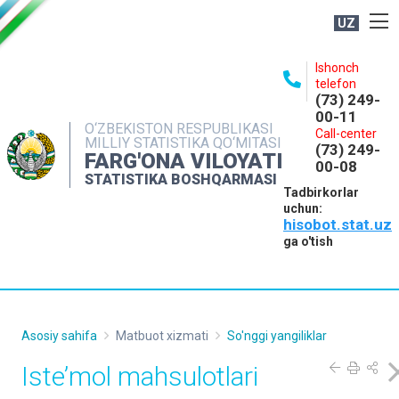
UZ
BOSHQARMA HAQIDA
Ishonch
telefon
OCHIQ MA'LUMOTLAR
(73) 249-
00-11
NASHRLAR
O‘ZBEKISTON RESPUBLIKASI
Call-center
MILLIY STATISTIKA QO‘MITASI
(73) 249-
INTERAKTIV XIZMATLAR
FARG'ONA VILOYATI
00-08
STATISTIKA BOSHQARMASI
MATBUOT XIZMATI
Tadbirkorlar
uchun:
MUROJAATLAR
hisobot.stat.uz
KONTAKTLAR
ga o'tish
Asosiy sahifa
Matbuot xizmati
So'nggi yangiliklar
Iste’mol mahsulotlari