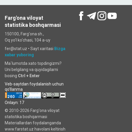
Farg'ona viloyat
statistika boshqarmasi
150100, Farg'ona sh.,
Oq yo'l ko‘chаsi, 104 a-uy
fer@stat.uz •
Sayt xaritasi
Bizga
xabar yuboring
Ma`lumotda xato topdingizmi?
Uni belgilang va quyidagilarni
bosing
Ctrl + Enter
Veb-saytdan foydalanish uchun
qo'llanma
Onlayn: 17
© 2010-2026 Farg‘ona viloyat
statistika boshqarmasi
Materiallardan foydalanganda
www.farstat.uz havolani keltirish