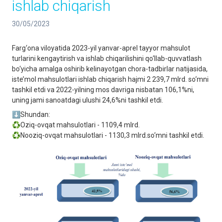
ishlab chiqarish
30/05/2023
Farg‘ona viloyatida 2023-yil yanvar-aprel tayyor mahsulot
turlarini kengaytirish va ishlab chiqarilishini qo‘llab-quvvatlash
bo‘yicha amalga oshirib kelinayotgan chora-tadbirlar natijasida,
iste’mol mahsulotlari ishlab chiqarish hajmi 2 239,7 mlrd. so‘mni
tashkil etdi va 2022-yilning mos davriga nisbatan 106,1%ni,
uning jami sanoatdagi ulushi 24,6%ni tashkil etdi.
⬇️Shundan:
♻️Oziq-ovqat mahsulotlari - 1109,4 mlrd.
♻️Nooziq-ovqat mahsulotlari - 1130,3 mlrd.so‘mni tashkil etdi.