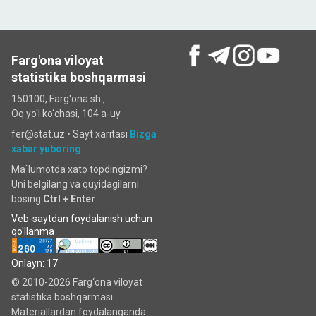
Farg'ona viloyat
statistika boshqarmasi
150100, Farg'ona sh.,
Oq yo'l ko‘chаsi, 104 a-uy
fer@stat.uz •
Sayt xaritasi
Bizga
xabar yuboring
Ma`lumotda xato topdingizmi?
Uni belgilang va quyidagilarni
bosing
Ctrl + Enter
Veb-saytdan foydalanish uchun
qo'llanma
Onlayn: 17
© 2010-2026 Farg‘ona viloyat
statistika boshqarmasi
Materiallardan foydalanganda