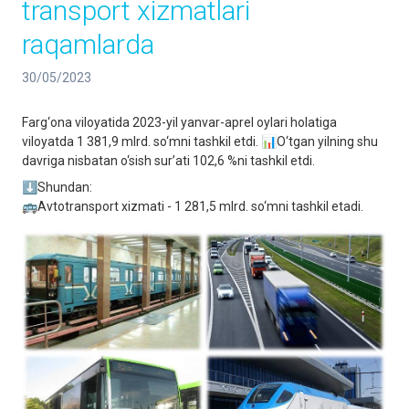
transport xizmatlari
raqamlarda
30/05/2023
Farg‘ona viloyatida 2023-yil yanvar-aprel oylari holatiga
viloyatda 1 381,9 mlrd. so‘mni tashkil etdi. 📊O‘tgan yilning shu
davriga nisbatan o‘sish sur’ati 102,6 %ni tashkil etdi.
⬇️Shundan:
🚌Avtotransport xizmati - 1 281,5 mlrd. so‘mni tashkil etadi.