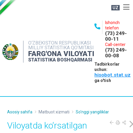
UZ
BOSHQARMA HAQIDA
Ishonch
telefon
OCHIQ MA'LUMOTLAR
(73) 249-
00-11
NASHRLAR
O‘ZBEKISTON RESPUBLIKASI
Call-center
MILLIY STATISTIKA QO‘MITASI
(73) 249-
INTERAKTIV XIZMATLAR
FARG'ONA VILOYATI
00-08
STATISTIKA BOSHQARMASI
MATBUOT XIZMATI
Tadbirkorlar
uchun:
MUROJAATLAR
hisobot.stat.uz
KONTAKTLAR
ga o'tish
Asosiy sahifa
Matbuot xizmati
So'nggi yangiliklar
Viloyatda ko‘rsatilgan