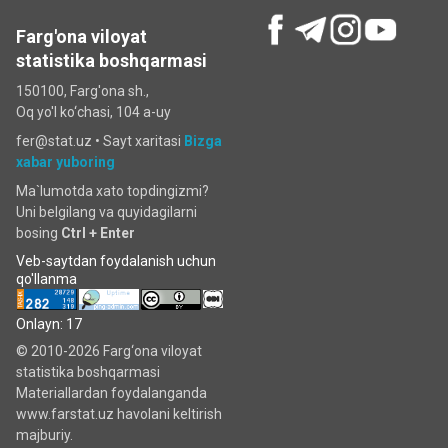
Farg'ona viloyat
statistika boshqarmasi
150100, Farg'ona sh.,
Oq yo'l ko‘chаsi, 104 a-uy
fer@stat.uz •
Sayt xaritasi
Bizga
xabar yuboring
Ma`lumotda xato topdingizmi?
Uni belgilang va quyidagilarni
bosing
Ctrl + Enter
Veb-saytdan foydalanish uchun
qo'llanma
Onlayn: 17
© 2010-2026 Farg‘ona viloyat
statistika boshqarmasi
Materiallardan foydalanganda
www.farstat.uz havolani keltirish
majburiy.