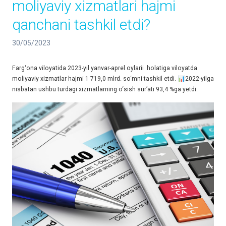
moliyaviy xizmatlari hajmi
qanchani tashkil etdi?
30/05/2023
Farg‘ona viloyatida 2023-yil yanvar-aprel oylarii holatiga viloyatda
moliyaviy xizmatlar hajmi 1 719,0 mlrd. so‘mni tashkil etdi. 📊2022-yilga
nisbatan ushbu turdagi xizmatlarning o‘sish sur’ati 93,4 %ga yetdi.