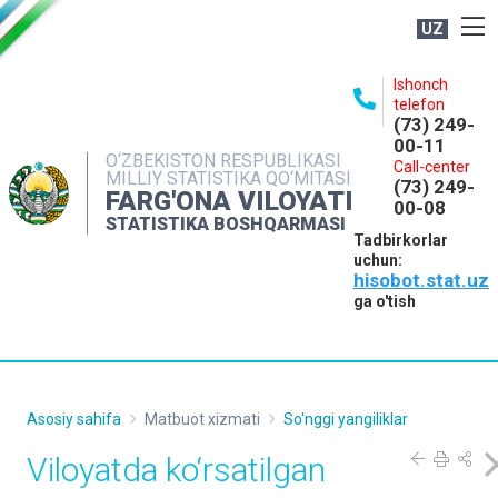
UZ
BOSHQARMA HAQIDA
Ishonch
telefon
OCHIQ MA'LUMOTLAR
(73) 249-
00-11
NASHRLAR
O‘ZBEKISTON RESPUBLIKASI
Call-center
MILLIY STATISTIKA QO‘MITASI
(73) 249-
INTERAKTIV XIZMATLAR
FARG'ONA VILOYATI
00-08
STATISTIKA BOSHQARMASI
MATBUOT XIZMATI
Tadbirkorlar
uchun:
MUROJAATLAR
hisobot.stat.uz
KONTAKTLAR
ga o'tish
Asosiy sahifa
Matbuot xizmati
So'nggi yangiliklar
Viloyatda ko‘rsatilgan