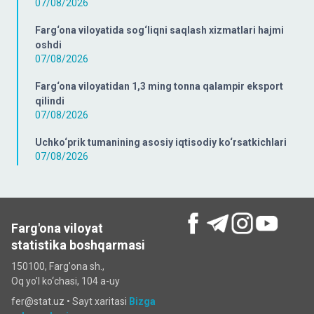
07/08/2026
Farg‘ona viloyatida sog‘liqni saqlash xizmatlari hajmi
oshdi
07/08/2026
Farg‘ona viloyatidan 1,3 ming tonna qalampir eksport
qilindi
07/08/2026
Uchko‘prik tumanining asosiy iqtisodiy ko‘rsatkichlari
07/08/2026
Farg'ona viloyat
statistika boshqarmasi
150100, Farg'ona sh.,
Oq yo'l ko‘chаsi, 104 a-uy
fer@stat.uz •
Sayt xaritasi
Bizga