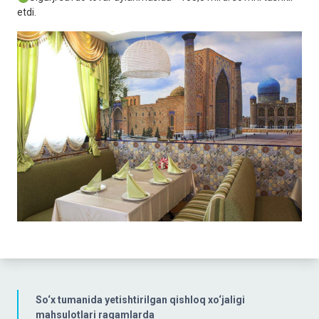
etdi.
So‘x tumanida yetishtirilgan qishloq xo‘jaligi
mahsulotlari raqamlarda