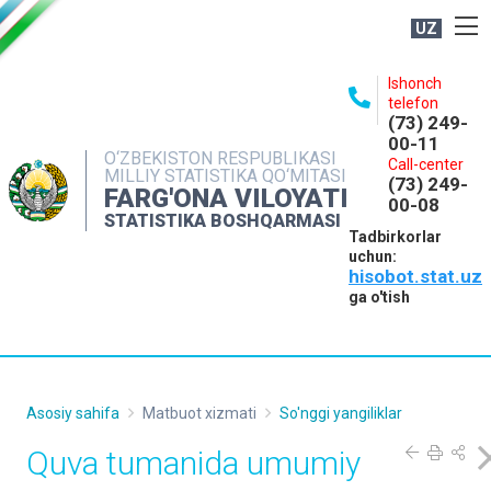
UZ
BOSHQARMA HAQIDA
Ishonch
telefon
OCHIQ MA'LUMOTLAR
(73) 249-
00-11
NASHRLAR
O‘ZBEKISTON RESPUBLIKASI
Call-center
MILLIY STATISTIKA QO‘MITASI
(73) 249-
INTERAKTIV XIZMATLAR
FARG'ONA VILOYATI
00-08
STATISTIKA BOSHQARMASI
MATBUOT XIZMATI
Tadbirkorlar
uchun:
MUROJAATLAR
hisobot.stat.uz
KONTAKTLAR
ga o'tish
Asosiy sahifa
Matbuot xizmati
So'nggi yangiliklar
Quva tumanida umumiy