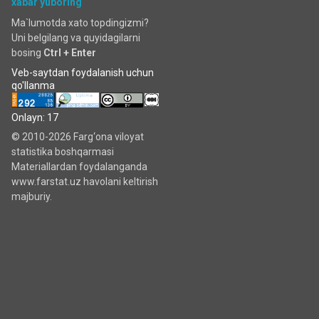
xabar yuboring
Ma`lumotda xato topdingizmi?
Uni belgilang va quyidagilarni
bosing
Ctrl + Enter
Veb-saytdan foydalanish uchun
qo'llanma
Onlayn: 17
© 2010-2026 Farg‘ona viloyat
statistika boshqarmasi
Materiallardan foydalanganda
www.farstat.uz havolani keltirish
majburiy.