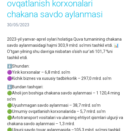
ovqatlanish korxonalari
chakana savdo aylanmasi
30/05/2023
2023-yil yanvar-aprel oylari holatiga Quva tumanining chakana
savdo aylanmasidagi hajmi 303,9 mlrd. so‘mni tashkil etdi. 📊
O‘tgan yilning shu davriga nisbatan o‘sish sur’ati 101,7 %ni
tashkil etdi.
⬇️Shundan:
🟣Yirik korxonalar – 6,8 mlrd. so‘m
🟣Kichik biznes va xususiy tadbirkorlik – 297,0 mlrd. so‘m
⬇️Bundan tashqari:
🟢Aholi jon boshiga chakana savdo aylanmasi – 1 120,4 ming
so‘m
🟢Uyushmagan savdo aylanmasi – 38,7 mlrd. so‘m
🟢Umumiy ovqatlanish korxonalarida – 5,7 mlrd. so‘m
🟢Avtotransport vositalari va ularning ehtiyot qismlari ulgurji va
chakana savdo aylanmasi – 1,3 mlrd.
🟢Ulgurji savdo tovar aylanmasida –105,3 mlrd. so‘mni tashkil